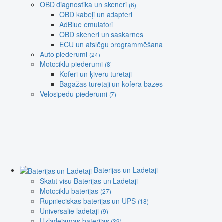
OBD diagnostika un skeneri
(6)
OBD kabeļi un adapteri
AdBlue emulatori
OBD skeneri un saskarnes
ECU un atslēgu programmēšana
Auto piederumi
(24)
Motociklu piederumi
(8)
Koferi un ķiveru turētāji
Bagāžas turētāji un kofera bāzes
Velosipēdu piederumi
(7)
Baterijas un Lādētāji
Skatīt visu Baterijas un Lādētāji
Motociklu baterijas
(27)
Rūpnieciskās baterijas un UPS
(18)
Universālie lādētāji
(9)
Uzlādējamas baterijas
(39)