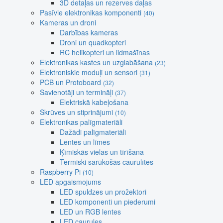
3D detaļas un rezerves daļas
Pasīvie elektronikas komponenti
(40)
Kameras un droni
Darbības kameras
Droni un quadkopteri
RC helikopteri un lidmašīnas
Elektronikas kastes un uzglabāšana
(23)
Elektroniskie moduļi un sensori
(31)
PCB un Protoboard
(32)
Savienotāji un termināļi
(37)
Elektriskā kabeļošana
Skrūves un stiprinājumi
(10)
Elektronikas palīgmateriāli
Dažādi palīgmateriāli
Lentes un līmes
Ķīmiskās vielas un tīrīšana
Termiski sarūkošās caurulītes
Raspberry Pi
(10)
LED apgaismojums
LED spuldzes un prožektori
LED komponenti un piederumi
LED un RGB lentes
LED caurules