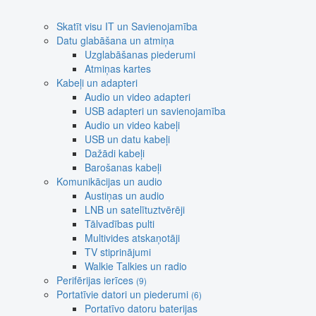
Skatīt visu IT un Savienojamība
Datu glabāšana un atmiņa
Uzglabāšanas piederumi
Atmiņas kartes
Kabeļi un adapteri
Audio un video adapteri
USB adapteri un savienojamība
Audio un video kabeļi
USB un datu kabeļi
Dažādi kabeļi
Barošanas kabeļi
Komunikācijas un audio
Austiņas un audio
LNB un satelītuztvērēji
Tālvadības pulti
Multivides atskaņotāji
TV stiprinājumi
Walkie Talkies un radio
Perifērijas ierīces
(9)
Portatīvie datori un piederumi
(6)
Portatīvo datoru baterijas