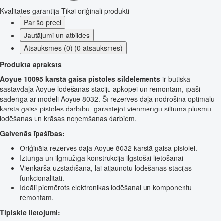
Kvalitātes garantija
Tikai oriģināli produkti
Par šo preci
Jautājumi un atbildes
Atsauksmes (0) (0 atsauksmes)
Produkta apraksts
Aoyue 10095 karstā gaisa pistoles sildelements
ir būtiska
sastāvdaļa Aoyue lodēšanas staciju apkopei un remontam, īpaši
saderīga ar modeli Aoyue 8032. Šī rezerves daļa nodrošina optimālu
karstā gaisa pistoles darbību, garantējot vienmērīgu siltuma plūsmu
lodēšanas un krāsas noņemšanas darbiem.
Galvenās īpašības:
Oriģināla rezerves daļa Aoyue 8032 karstā gaisa pistolei.
Izturīga un ilgmūžīga konstrukcija ilgstošai lietošanai.
Vienkārša uzstādīšana, lai atjaunotu lodēšanas stacijas
funkcionalitāti.
Ideāli piemērots elektronikas lodēšanai un komponentu
remontam.
Tipiskie lietojumi: