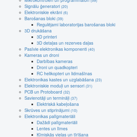
Mikrokontroleri un programmatori
(59)
Signālu ģeneratori
(20)
Elektroniskie ekrāni
(6)
Barošanas bloki
(39)
Regulējami laboratorijas barošanas bloki
3D drukāšana
3D printeri
3D detaļas un rezerves daļas
Pasīvie elektronikas komponenti
(40)
Kameras un droni
Darbības kameras
Droni un quadkopteri
RC helikopteri un lidmašīnas
Elektronikas kastes un uzglabāšana
(23)
Elektroniskie moduļi un sensori
(31)
PCB un Protoboard
(32)
Savienotāji un termināļi
(37)
Elektriskā kabeļošana
Skrūves un stiprinājumi
(10)
Elektronikas palīgmateriāli
Dažādi palīgmateriāli
Lentes un līmes
Ķīmiskās vielas un tīrīšana