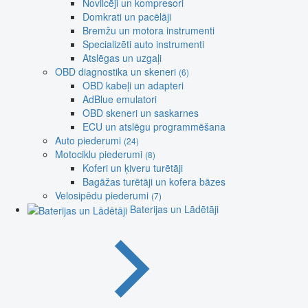
Novilcēji un kompresori
Domkrati un pacēlāji
Bremžu un motora instrumenti
Specializēti auto instrumenti
Atslēgas un uzgaļi
OBD diagnostika un skeneri
(6)
OBD kabeļi un adapteri
AdBlue emulatori
OBD skeneri un saskarnes
ECU un atslēgu programmēšana
Auto piederumi
(24)
Motociklu piederumi
(8)
Koferi un ķiveru turētāji
Bagāžas turētāji un kofera bāzes
Velosipēdu piederumi
(7)
Baterijas un Lādētāji