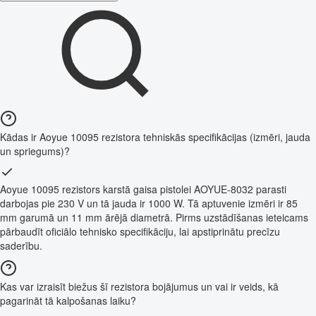
Kādas ir Aoyue 10095 rezistora tehniskās specifikācijas (izmēri, jauda
un spriegums)?
Aoyue 10095 rezistors karstā gaisa pistolei AOYUE-8032 parasti
darbojas pie 230 V un tā jauda ir 1000 W. Tā aptuvenie izmēri ir 85
mm garumā un 11 mm ārējā diametrā. Pirms uzstādīšanas ieteicams
pārbaudīt oficiālo tehnisko specifikāciju, lai apstiprinātu precīzu
saderību.
Kas var izraisīt biežus šī rezistora bojājumus un vai ir veids, kā
pagarināt tā kalpošanas laiku?