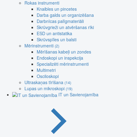
Rokas instrumenti
Knaibles un pincetes
Darba galds un organizēšana
Darbnīcas palīgmateriāli
Skrūvgrieži un atvēršanas rīki
ESD un antistatika
Skrūvspīles un balsti
Mērinstrumenti
(2)
Mērīšanas kabeļi un zondes
Endoskopi un inspekcija
Specializēti mērinstrumenti
Multimetri
Osciloskopi
Ultraskaņas tīrīšana
(14)
Lupas un mikroskopi
(19)
IT un Savienojamība