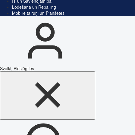
IT un Savienojamība
Lodēšana un Reballing
Mobilie tālruņi un Planšetes
Sveiki, Pieslēgties