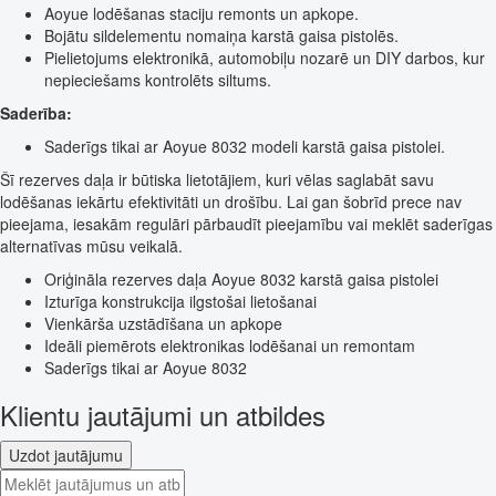
Aoyue lodēšanas staciju remonts un apkope.
Bojātu sildelementu nomaiņa karstā gaisa pistolēs.
Pielietojums elektronikā, automobiļu nozarē un DIY darbos, kur
nepieciešams kontrolēts siltums.
Saderība:
Saderīgs tikai ar Aoyue 8032 modeli karstā gaisa pistolei.
Šī rezerves daļa ir būtiska lietotājiem, kuri vēlas saglabāt savu
lodēšanas iekārtu efektivitāti un drošību. Lai gan šobrīd prece nav
pieejama, iesakām regulāri pārbaudīt pieejamību vai meklēt saderīgas
alternatīvas mūsu veikalā.
Oriģināla rezerves daļa Aoyue 8032 karstā gaisa pistolei
Izturīga konstrukcija ilgstošai lietošanai
Vienkārša uzstādīšana un apkope
Ideāli piemērots elektronikas lodēšanai un remontam
Saderīgs tikai ar Aoyue 8032
Klientu jautājumi un atbildes
Uzdot jautājumu