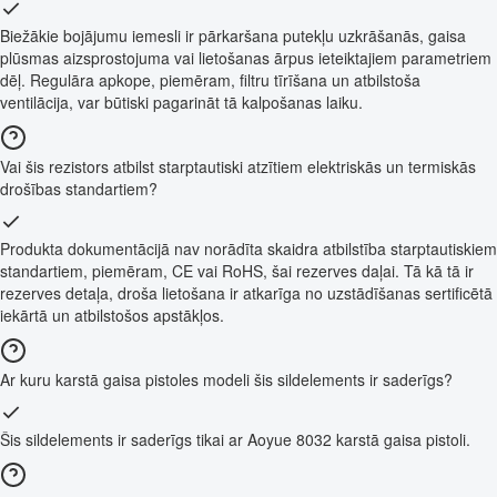
Biežākie bojājumu iemesli ir pārkaršana putekļu uzkrāšanās, gaisa
plūsmas aizsprostojuma vai lietošanas ārpus ieteiktajiem parametriem
dēļ. Regulāra apkope, piemēram, filtru tīrīšana un atbilstoša
ventilācija, var būtiski pagarināt tā kalpošanas laiku.
Vai šis rezistors atbilst starptautiski atzītiem elektriskās un termiskās
drošības standartiem?
Produkta dokumentācijā nav norādīta skaidra atbilstība starptautiskiem
standartiem, piemēram, CE vai RoHS, šai rezerves daļai. Tā kā tā ir
rezerves detaļa, droša lietošana ir atkarīga no uzstādīšanas sertificētā
iekārtā un atbilstošos apstākļos.
Ar kuru karstā gaisa pistoles modeli šis sildelements ir saderīgs?
Šis sildelements ir saderīgs tikai ar Aoyue 8032 karstā gaisa pistoli.