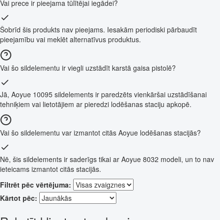
Vai prece ir pieejama tūlītējai iegādei?
Šobrīd šis produkts nav pieejams. Iesakām periodiski pārbaudīt
pieejamību vai meklēt alternatīvus produktus.
Vai šo sildelementu ir viegli uzstādīt karstā gaisa pistolē?
Jā, Aoyue 10095 sildelements ir paredzēts vienkāršai uzstādīšanai
tehniķiem vai lietotājiem ar pieredzi lodēšanas staciju apkopē.
Vai šo sildelementu var izmantot citās Aoyue lodēšanas stacijās?
Nē, šis sildelements ir saderīgs tikai ar Aoyue 8032 modeli, un to nav
ieteicams izmantot citās stacijās.
Filtrēt pēc vērtējuma:
Kārtot pēc: