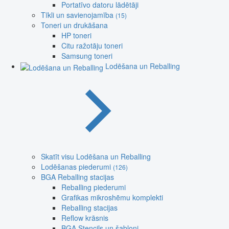
Portatīvo datoru lādētāji
Tīkli un savienojamība
(15)
Toneri un drukāšana
HP toneri
Citu ražotāju toneri
Samsung toneri
Lodēšana un Reballing
Skatīt visu Lodēšana un Reballing
Lodēšanas piederumi
(126)
BGA Reballing stacijas
Reballing piederumi
Grafikas mikroshēmu komplekti
Reballing stacijas
Reflow krāsnis
BGA Stencils un šabloni