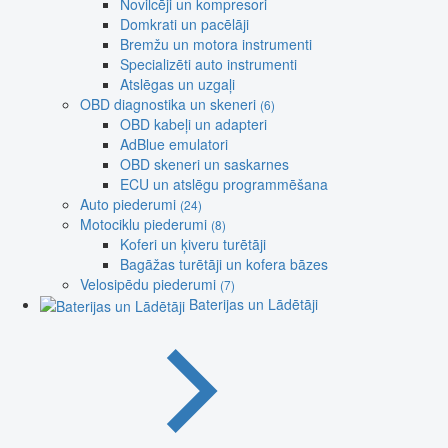
Novilcēji un kompresori
Domkrati un pacēlāji
Bremžu un motora instrumenti
Specializēti auto instrumenti
Atslēgas un uzgaļi
OBD diagnostika un skeneri
(6)
OBD kabeļi un adapteri
AdBlue emulatori
OBD skeneri un saskarnes
ECU un atslēgu programmēšana
Auto piederumi
(24)
Motociklu piederumi
(8)
Koferi un ķiveru turētāji
Bagāžas turētāji un kofera bāzes
Velosipēdu piederumi
(7)
Baterijas un Lādētāji