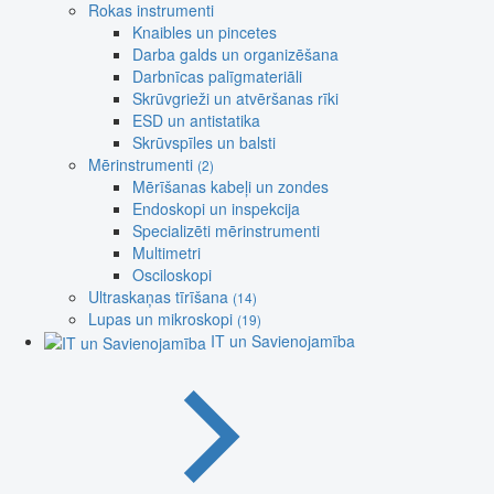
Rokas instrumenti
Knaibles un pincetes
Darba galds un organizēšana
Darbnīcas palīgmateriāli
Skrūvgrieži un atvēršanas rīki
ESD un antistatika
Skrūvspīles un balsti
Mērinstrumenti
(2)
Mērīšanas kabeļi un zondes
Endoskopi un inspekcija
Specializēti mērinstrumenti
Multimetri
Osciloskopi
Ultraskaņas tīrīšana
(14)
Lupas un mikroskopi
(19)
IT un Savienojamība