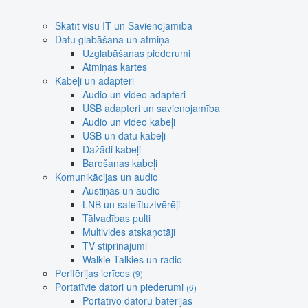
Skatīt visu IT un Savienojamība
Datu glabāšana un atmiņa
Uzglabāšanas piederumi
Atmiņas kartes
Kabeļi un adapteri
Audio un video adapteri
USB adapteri un savienojamība
Audio un video kabeļi
USB un datu kabeļi
Dažādi kabeļi
Barošanas kabeļi
Komunikācijas un audio
Austiņas un audio
LNB un satelītuztvērēji
Tālvadības pulti
Multivides atskaņotāji
TV stiprinājumi
Walkie Talkies un radio
Perifērijas ierīces
(9)
Portatīvie datori un piederumi
(6)
Portatīvo datoru baterijas