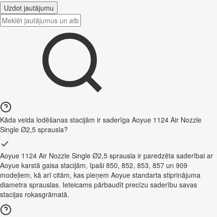
Uzdot jautājumu
Kāda veida lodēšanas stacijām ir saderīga Aoyue 1124 Air Nozzle
Single Ø2,5 sprausla?
Aoyue 1124 Air Nozzle Single Ø2,5 sprausla ir paredzēta saderībai ar
Aoyue karstā gaisa stacijām, īpaši 850, 852, 853, 857 un 909
modeļiem, kā arī citām, kas pieņem Aoyue standarta stiprinājuma
diametra sprauslas. Ieteicams pārbaudīt precīzu saderību savas
stacijas rokasgrāmatā.