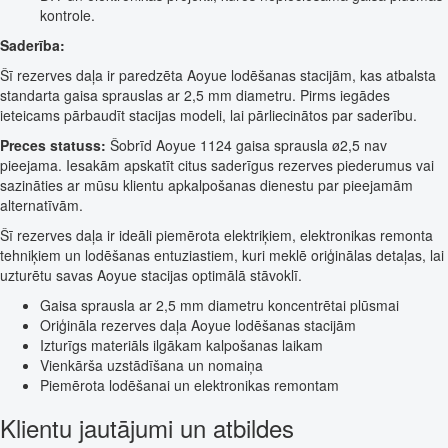
kontrole.
Saderība:
Šī rezerves daļa ir paredzēta Aoyue lodēšanas stacijām, kas atbalsta
standarta gaisa sprauslas ar 2,5 mm diametru. Pirms iegādes
ieteicams pārbaudīt stacijas modeli, lai pārliecinātos par saderību.
Preces statuss:
Šobrīd Aoyue 1124 gaisa sprausla ø2,5 nav
pieejama. Iesakām apskatīt citus saderīgus rezerves piederumus vai
sazināties ar mūsu klientu apkalpošanas dienestu par pieejamām
alternatīvām.
Šī rezerves daļa ir ideāli piemērota elektriķiem, elektronikas remonta
tehniķiem un lodēšanas entuziastiem, kuri meklē oriģinālas detaļas, lai
uzturētu savas Aoyue stacijas optimālā stāvoklī.
Gaisa sprausla ar 2,5 mm diametru koncentrētai plūsmai
Oriģināla rezerves daļa Aoyue lodēšanas stacijām
Izturīgs materiāls ilgākam kalpošanas laikam
Vienkārša uzstādīšana un nomaiņa
Piemērota lodēšanai un elektronikas remontam
Klientu jautājumi un atbildes