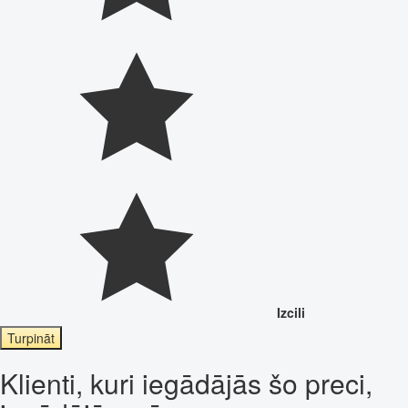
Izcili
Turpināt
Klienti, kuri iegādājās šo preci,