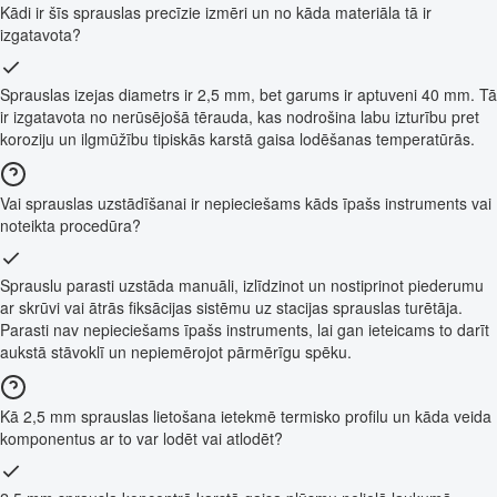
Kādi ir šīs sprauslas precīzie izmēri un no kāda materiāla tā ir
izgatavota?
Sprauslas izejas diametrs ir 2,5 mm, bet garums ir aptuveni 40 mm. Tā
ir izgatavota no nerūsējošā tērauda, kas nodrošina labu izturību pret
koroziju un ilgmūžību tipiskās karstā gaisa lodēšanas temperatūrās.
Vai sprauslas uzstādīšanai ir nepieciešams kāds īpašs instruments vai
noteikta procedūra?
Sprauslu parasti uzstāda manuāli, izlīdzinot un nostiprinot piederumu
ar skrūvi vai ātrās fiksācijas sistēmu uz stacijas sprauslas turētāja.
Parasti nav nepieciešams īpašs instruments, lai gan ieteicams to darīt
aukstā stāvoklī un nepiemērojot pārmērīgu spēku.
Kā 2,5 mm sprauslas lietošana ietekmē termisko profilu un kāda veida
komponentus ar to var lodēt vai atlodēt?