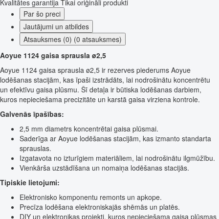
Kvalitātes garantija
Tikai oriģināli produkti
Par šo preci
Jautājumi un atbildes
Atsauksmes (0) (0 atsauksmes)
Aoyue 1124 gaisa sprausla ø2,5
Aoyue 1124 gaisa sprausla ø2,5 ir rezerves piederums Aoyue
lodēšanas stacijām, kas īpaši izstrādāts, lai nodrošinātu koncentrētu
un efektīvu gaisa plūsmu. Šī detaļa ir būtiska lodēšanas darbiem,
kuros nepieciešama precizitāte un karstā gaisa virziena kontrole.
Galvenās īpašības:
2,5 mm diametrs koncentrētai gaisa plūsmai.
Saderīga ar Aoyue lodēšanas stacijām, kas izmanto standarta
sprauslas.
Izgatavota no izturīgiem materiāliem, lai nodrošinātu ilgmūžību.
Vienkārša uzstādīšana un nomaiņa lodēšanas stacijās.
Tipiskie lietojumi:
Elektronisko komponentu remonts un apkope.
Precīza lodēšana elektroniskajās shēmās un platēs.
DIY un elektronikas projekti, kuros nepieciešama gaisa plūsmas