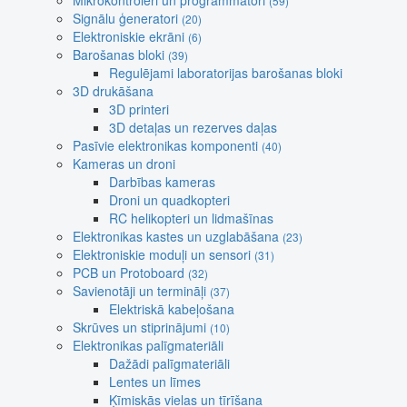
Mikrokontroleri un programmatori
(59)
Signālu ģeneratori
(20)
Elektroniskie ekrāni
(6)
Barošanas bloki
(39)
Regulējami laboratorijas barošanas bloki
3D drukāšana
3D printeri
3D detaļas un rezerves daļas
Pasīvie elektronikas komponenti
(40)
Kameras un droni
Darbības kameras
Droni un quadkopteri
RC helikopteri un lidmašīnas
Elektronikas kastes un uzglabāšana
(23)
Elektroniskie moduļi un sensori
(31)
PCB un Protoboard
(32)
Savienotāji un termināļi
(37)
Elektriskā kabeļošana
Skrūves un stiprinājumi
(10)
Elektronikas palīgmateriāli
Dažādi palīgmateriāli
Lentes un līmes
Ķīmiskās vielas un tīrīšana