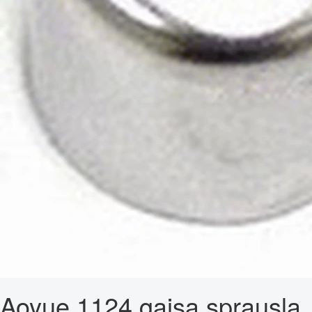
Aoyue 1124 gaisa sprausla