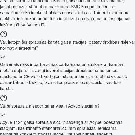
2,5 mm sprausla koncentrē karstā gaisa plūsmu nelielā laukumā,
ļaujot precīzāk strādāt ar mazizmēra SMD komponentiem un
samazinot risku ietekmēt blakus esošās detaļas. Tomēr tā var nebūt
efektīva lieliem komponentiem ierobežotā pārklājuma un iespējamas
lokālas pārkaršanas dēļ.
Vai, lietojot šīs sprauslas karstā gaisa stacijās, pastāv drošības riski vai
normatīvi ieteikumi?
Galvenais risks ir darba zonas pārkaršana un saskare ar karstām
metāla daļām. Ir svarīgi ievērot stacijas drošības norādījumus
(saskaņā ar CE vai līdzvērtīgiem standartiem) un lietot individuālos
aizsardzības līdzekļus, izvairoties pieskarties sprauslai, kad tā ir
karsta.
Vai šī sprausla ir saderīga ar visām Aoyue stacijām?
Aoyue 1124 gaisa sprausla ø2,5 ir saderīga ar Aoyue lodēšanas
stacijām, kas izmanto standarta 2,5 mm sprauslas. Ieteicams
pārbaudīt konkrēto stacijas modeli, lai apstiprinātu saderību.