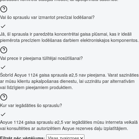
Vai šo sprauslu var izmantot precīzai lodēšanai?
Jā, šī sprausla ir paredzēta koncentrētai gaisa plūsmai, kas ir ideāli
piemērota precīziem lodēšanas darbiem elektroniskajos komponentos.
Vai prece ir pieejama tūlītējai nosūtīšanai?
Šobrīd Aoyue 1124 gaisa sprausla ø2,5 nav pieejama. Varat sazināties
ar mūsu klientu apkalpošanas dienestu, lai uzzinātu par alternatīvām
vai līdzīgiem pieejamiem produktiem.
Kur var iegādāties šo sprauslu?
Aoyue 1124 gaisa sprauslu ø2,5 var iegādāties mūsu interneta veikalā
vai konsultēties ar autorizētiem Aoyue rezerves daļu izplatītājiem.
Filtrēt pēc vērtējuma: