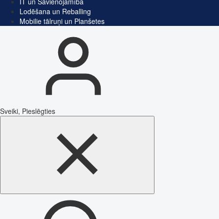
IT un Savienojamība
Lodēšana un Reballing
Mobilie tālruņi un Planšetes
Sveiki, Pieslēgties