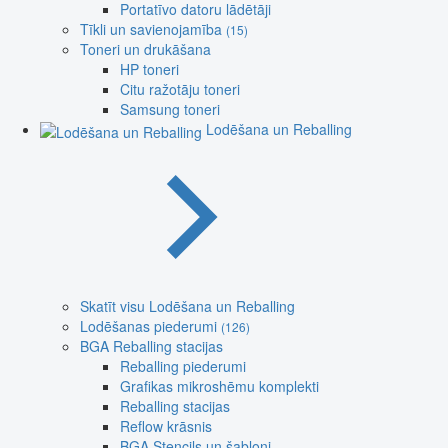
Portatīvo datoru lādētāji
Tīkli un savienojamība
(15)
Toneri un drukāšana
HP toneri
Citu ražotāju toneri
Samsung toneri
Lodēšana un Reballing
Skatīt visu Lodēšana un Reballing
Lodēšanas piederumi
(126)
BGA Reballing stacijas
Reballing piederumi
Grafikas mikroshēmu komplekti
Reballing stacijas
Reflow krāsnis
BGA Stencils un šabloni