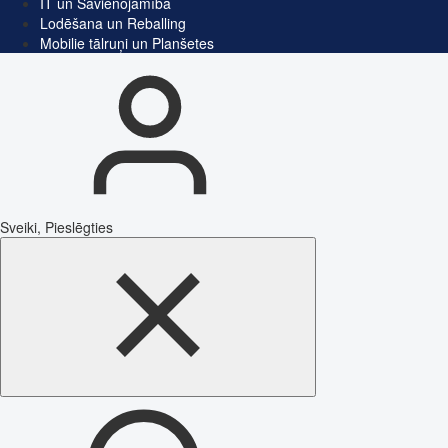
IT un Savienojamība
Lodēšana un Reballing
Mobilie tālruņi un Planšetes
Sveiki, Pieslēgties