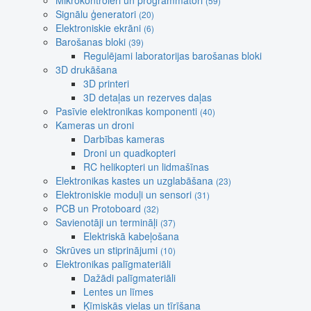
Mikrokontroleri un programmatori
(59)
Signālu ģeneratori
(20)
Elektroniskie ekrāni
(6)
Barošanas bloki
(39)
Regulējami laboratorijas barošanas bloki
3D drukāšana
3D printeri
3D detaļas un rezerves daļas
Pasīvie elektronikas komponenti
(40)
Kameras un droni
Darbības kameras
Droni un quadkopteri
RC helikopteri un lidmašīnas
Elektronikas kastes un uzglabāšana
(23)
Elektroniskie moduļi un sensori
(31)
PCB un Protoboard
(32)
Savienotāji un termināļi
(37)
Elektriskā kabeļošana
Skrūves un stiprinājumi
(10)
Elektronikas palīgmateriāli
Dažādi palīgmateriāli
Lentes un līmes
Ķīmiskās vielas un tīrīšana