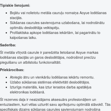
Tipiskie lietojumi:
Bojātu vai nolietotu metāla cauruļu nomaiņa Aoyue lodēšanas
stacijās.
Sūkšanas caurules savienojuma uzlabošana, lai nodrošinātu
optimālu deslodētāja veiktspēju.
Profilaktiska apkope lodēšanas iekārtām, lai pagarinātu to
kalpošanas laiku.
Saderība:
Šī metāla vītņotā caurule ir paredzēta lietošanai Aoyue markas
lodēšanas stacijās un garos deslodētājos, nodrošinot precīzu
piegulšanu un atbilstošu funkcionalitāti.
Priekšrocības:
Atvieglo ātru un vienkāršu lodēšanas iekārtu remontu.
Uzlabo sūkšanas sistēmas efektivitāti deslodētājos.
Izturīgs materiāls, kas iztur ierastos darba apstākļus
elektronikas lodēšanā.
Šī rezerves daļa ir neaizstājams aksesuārs profesionāļiem un
entuziastiem, kuri vēlas uzturēt savu aprīkojumu optimālā stāvoklī. Tās
specifiskais dizains sūkšanas caurules savienojumam nodrošina