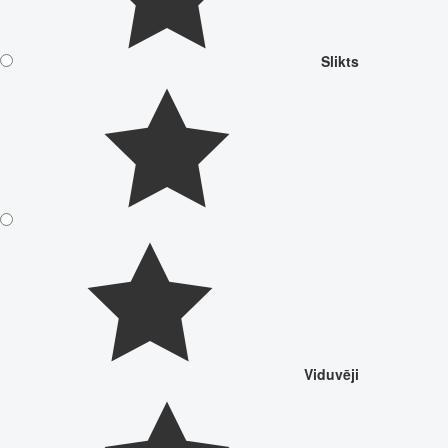
Slikts
Viduvēji