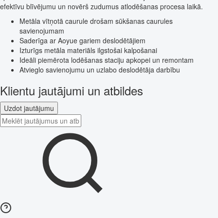
efektīvu blīvējumu un novērš zudumus atlodēšanas procesa laikā.
Metāla vītņotā caurule drošam sūkšanas caurules
savienojumam
Saderīga ar Aoyue gariem deslodētājiem
Izturīgs metāla materiāls ilgstošai kalpošanai
Ideāli piemērota lodēšanas staciju apkopei un remontam
Atvieglo savienojumu un uzlabo deslodētāja darbību
Klientu jautājumi un atbildes
Uzdot jautājumu