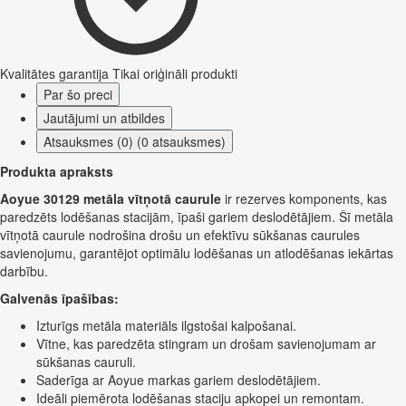
Kvalitātes garantija
Tikai oriģināli produkti
Par šo preci
Jautājumi un atbildes
Atsauksmes (0) (0 atsauksmes)
Produkta apraksts
Aoyue 30129 metāla vītņotā caurule
ir rezerves komponents, kas
paredzēts lodēšanas stacijām, īpaši gariem deslodētājiem. Šī metāla
vītņotā caurule nodrošina drošu un efektīvu sūkšanas caurules
savienojumu, garantējot optimālu lodēšanas un atlodēšanas iekārtas
darbību.
Galvenās īpašības:
Izturīgs metāla materiāls ilgstošai kalpošanai.
Vītne, kas paredzēta stingram un drošam savienojumam ar
sūkšanas cauruli.
Saderīga ar Aoyue markas gariem deslodētājiem.
Ideāli piemērota lodēšanas staciju apkopei un remontam.