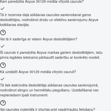
Kam paredzēta Aoyue 30129 metāla vītņotā caurule?
Tā ir rezerves daļa sūkšanas caurules savienošanai garos
deslodētājos, nodrošinot drošu un efektīvu savienojumu Aoyue
lodēšanas stacijās.
Vai tā ir saderīga ar visiem Aoyue deslodētājiem?
Šī caurule ir paredzēta Aoyue markas gariem deslodētājiem, taču
pirms iegādes ieteicams pārbaudīt saderību ar konkrēto modeli.
Kā uzstādīt Aoyue 30129 metāla vītņoto cauruli?
Tā tiek ieskrūvēta deslodētāja sūkšanas caurules savienojumā,
nodrošinot stingru un hermētisku piegulšanu. Uzstādīšanai nav
nepieciešami īpaši instrumenti.
Vai caurules materiāls ir izturīgs pret nepārtrauktu lietošanu?