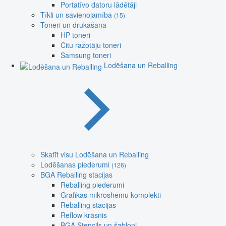
Portatīvo datoru lādētāji
Tīkli un savienojamība
(15)
Toneri un drukāšana
HP toneri
Citu ražotāju toneri
Samsung toneri
Lodēšana un Reballing
Skatīt visu Lodēšana un Reballing
Lodēšanas piederumi
(126)
BGA Reballing stacijas
Reballing piederumi
Grafikas mikroshēmu komplekti
Reballing stacijas
Reflow krāsnis
BGA Stencils un šabloni