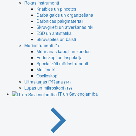
Rokas instrumenti
Knaibles un pincetes
Darba galds un organizēšana
Darbnīcas palīgmateriāli
Skrūvgrieži un atvēršanas rīki
ESD un antistatika
Skrūvspīles un balsti
Mērinstrumenti
(2)
Mērīšanas kabeļi un zondes
Endoskopi un inspekcija
Specializēti mērinstrumenti
Multimetri
Osciloskopi
Ultraskaņas tīrīšana
(14)
Lupas un mikroskopi
(19)
IT un Savienojamība