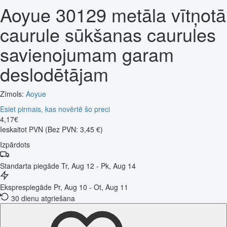
Aoyue 30129 metāla vītņotā
caurule sūkšanas caurules
savienojumam garam
deslodētājam
Zīmols:
Aoyue
Esiet pirmais, kas novērtē šo preci
4
,
17
€
Ieskaitot PVN
(Bez PVN: 3,45 €)
Izpārdots
Standarta piegāde
Tr, Aug 12 - Pk, Aug 14
Eksprespiegāde
Pr, Aug 10 - Ot, Aug 11
30 dienu atgriešana