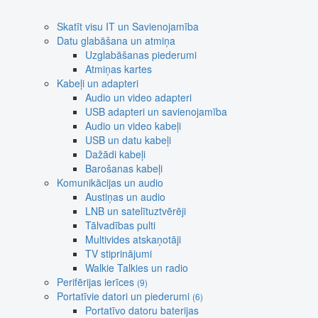
Skatīt visu IT un Savienojamība
Datu glabāšana un atmiņa
Uzglabāšanas piederumi
Atmiņas kartes
Kabeļi un adapteri
Audio un video adapteri
USB adapteri un savienojamība
Audio un video kabeļi
USB un datu kabeļi
Dažādi kabeļi
Barošanas kabeļi
Komunikācijas un audio
Austiņas un audio
LNB un satelītuztvērēji
Tālvadības pulti
Multivides atskaņotāji
TV stiprinājumi
Walkie Talkies un radio
Perifērijas ierīces
(9)
Portatīvie datori un piederumi
(6)
Portatīvo datoru baterijas