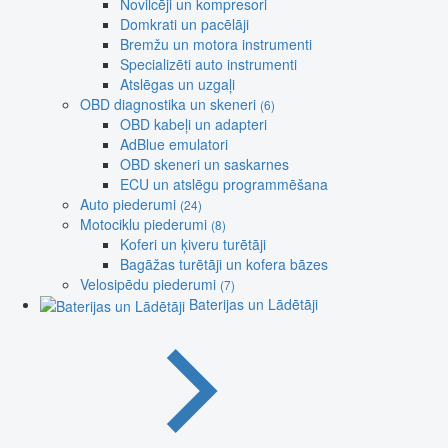
Novilcēji un kompresori
Domkrati un pacēlāji
Bremžu un motora instrumenti
Specializēti auto instrumenti
Atslēgas un uzgaļi
OBD diagnostika un skeneri
(6)
OBD kabeļi un adapteri
AdBlue emulatori
OBD skeneri un saskarnes
ECU un atslēgu programmēšana
Auto piederumi
(24)
Motociklu piederumi
(8)
Koferi un ķiveru turētāji
Bagāžas turētāji un kofera bāzes
Velosipēdu piederumi
(7)
Baterijas un Lādētāji