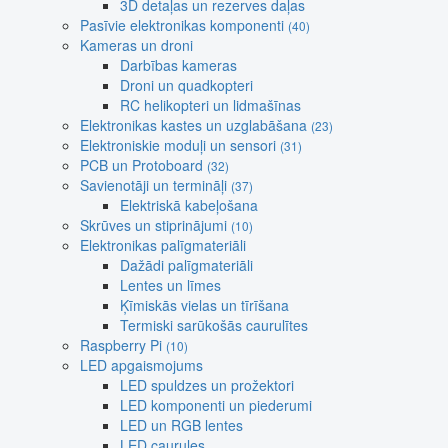
3D detaļas un rezerves daļas
Pasīvie elektronikas komponenti
(40)
Kameras un droni
Darbības kameras
Droni un quadkopteri
RC helikopteri un lidmašīnas
Elektronikas kastes un uzglabāšana
(23)
Elektroniskie moduļi un sensori
(31)
PCB un Protoboard
(32)
Savienotāji un termināļi
(37)
Elektriskā kabeļošana
Skrūves un stiprinājumi
(10)
Elektronikas palīgmateriāli
Dažādi palīgmateriāli
Lentes un līmes
Ķīmiskās vielas un tīrīšana
Termiski sarūkošās caurulītes
Raspberry Pi
(10)
LED apgaismojums
LED spuldzes un prožektori
LED komponenti un piederumi
LED un RGB lentes
LED caurules