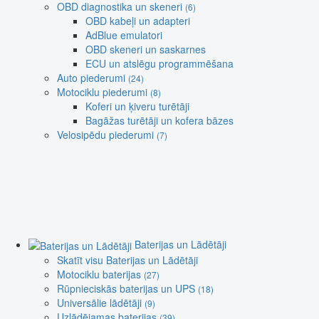
OBD diagnostika un skeneri
(6)
OBD kabeļi un adapteri
AdBlue emulatori
OBD skeneri un saskarnes
ECU un atslēgu programmēšana
Auto piederumi
(24)
Motociklu piederumi
(8)
Koferi un ķiveru turētāji
Bagāžas turētāji un kofera bāzes
Velosipēdu piederumi
(7)
Baterijas un Lādētāji
Skatīt visu Baterijas un Lādētāji
Motociklu baterijas
(27)
Rūpnieciskās baterijas un UPS
(18)
Universālie lādētāji
(9)
Uzlādējamas baterijas
(39)