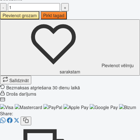
-
+
Pievienot grozam
Pirkt tagad
Pievienot vēlmju
sarakstam
Salīdzināt
Bezmaksas atgriešana 30 dienu laikā
Drošs darījums
Share: