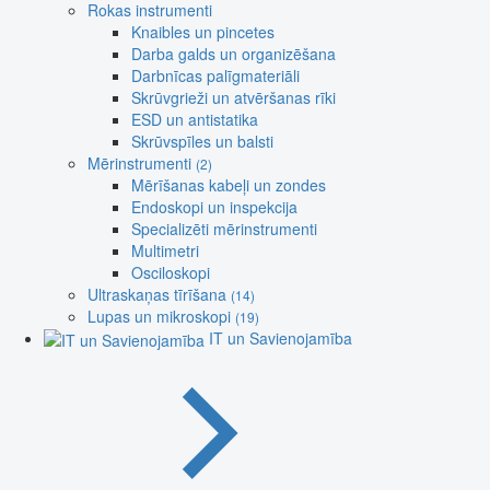
Rokas instrumenti
Knaibles un pincetes
Darba galds un organizēšana
Darbnīcas palīgmateriāli
Skrūvgrieži un atvēršanas rīki
ESD un antistatika
Skrūvspīles un balsti
Mērinstrumenti
(2)
Mērīšanas kabeļi un zondes
Endoskopi un inspekcija
Specializēti mērinstrumenti
Multimetri
Osciloskopi
Ultraskaņas tīrīšana
(14)
Lupas un mikroskopi
(19)
IT un Savienojamība