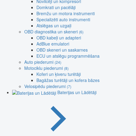
Novilcēji un kompresori
Domkrati un pacēlāji
Bremžu un motora instrumenti
Specializēti auto instrumenti
Atslēgas un uzgaļi
OBD diagnostika un skeneri
(6)
OBD kabeļi un adapteri
AdBlue emulatori
OBD skeneri un saskarnes
ECU un atslēgu programmēšana
Auto piederumi
(24)
Motociklu piederumi
(8)
Koferi un ķiveru turētāji
Bagāžas turētāji un kofera bāzes
Velosipēdu piederumi
(7)
Baterijas un Lādētāji