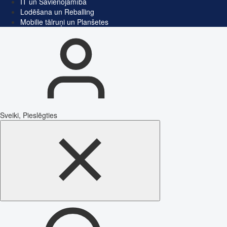
IT un Savienojamība
Lodēšana un Reballing
Mobilie tālruņi un Planšetes
Sveiki, Pieslēgties