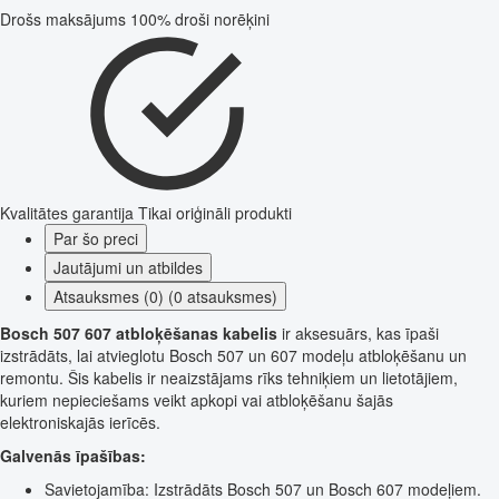
Drošs maksājums
100% droši norēķini
Kvalitātes garantija
Tikai oriģināli produkti
Par šo preci
Jautājumi un atbildes
Atsauksmes (0) (0 atsauksmes)
Bosch 507 607 atbloķēšanas kabelis
ir aksesuārs, kas īpaši
izstrādāts, lai atvieglotu Bosch 507 un 607 modeļu atbloķēšanu un
remontu. Šis kabelis ir neaizstājams rīks tehniķiem un lietotājiem,
kuriem nepieciešams veikt apkopi vai atbloķēšanu šajās
elektroniskajās ierīcēs.
Galvenās īpašības:
Savietojamība: Izstrādāts Bosch 507 un Bosch 607 modeļiem.