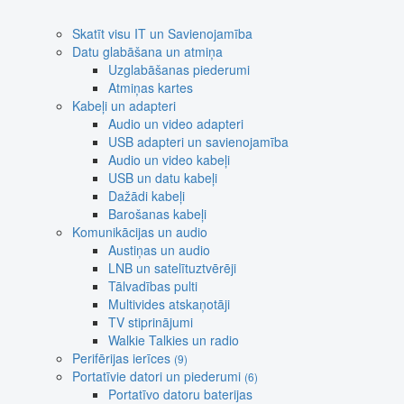
Skatīt visu IT un Savienojamība
Datu glabāšana un atmiņa
Uzglabāšanas piederumi
Atmiņas kartes
Kabeļi un adapteri
Audio un video adapteri
USB adapteri un savienojamība
Audio un video kabeļi
USB un datu kabeļi
Dažādi kabeļi
Barošanas kabeļi
Komunikācijas un audio
Austiņas un audio
LNB un satelītuztvērēji
Tālvadības pulti
Multivides atskaņotāji
TV stiprinājumi
Walkie Talkies un radio
Perifērijas ierīces
(9)
Portatīvie datori un piederumi
(6)
Portatīvo datoru baterijas