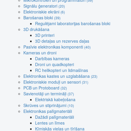
Mikrokontroleri un programmatori
(59)
Signālu ģeneratori
(20)
Elektroniskie ekrāni
(6)
Barošanas bloki
(39)
Regulējami laboratorijas barošanas bloki
3D drukāšana
3D printeri
3D detaļas un rezerves daļas
Pasīvie elektronikas komponenti
(40)
Kameras un droni
Darbības kameras
Droni un quadkopteri
RC helikopteri un lidmašīnas
Elektronikas kastes un uzglabāšana
(23)
Elektroniskie moduļi un sensori
(31)
PCB un Protoboard
(32)
Savienotāji un termināļi
(37)
Elektriskā kabeļošana
Skrūves un stiprinājumi
(10)
Elektronikas palīgmateriāli
Dažādi palīgmateriāli
Lentes un līmes
Ķīmiskās vielas un tīrīšana