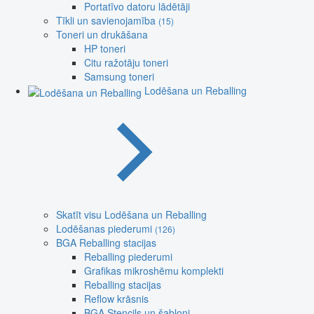
Portatīvo datoru lādētāji
Tīkli un savienojamība
(15)
Toneri un drukāšana
HP toneri
Citu ražotāju toneri
Samsung toneri
Lodēšana un Reballing
Skatīt visu Lodēšana un Reballing
Lodēšanas piederumi
(126)
BGA Reballing stacijas
Reballing piederumi
Grafikas mikroshēmu komplekti
Reballing stacijas
Reflow krāsnis
BGA Stencils un šabloni