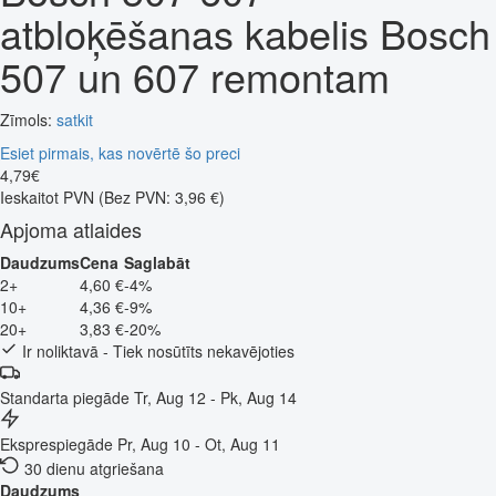
atbloķēšanas kabelis Bosch
507 un 607 remontam
Zīmols:
satkit
Esiet pirmais, kas novērtē šo preci
4
,
79
€
Ieskaitot PVN
(Bez PVN: 3,96 €)
Apjoma atlaides
Daudzums
Cena
Saglabāt
2+
4,60 €
-4%
10+
4,36 €
-9%
20+
3,83 €
-20%
Ir noliktavā - Tiek nosūtīts nekavējoties
Standarta piegāde
Tr, Aug 12 - Pk, Aug 14
Eksprespiegāde
Pr, Aug 10 - Ot, Aug 11
30 dienu atgriešana
Daudzums