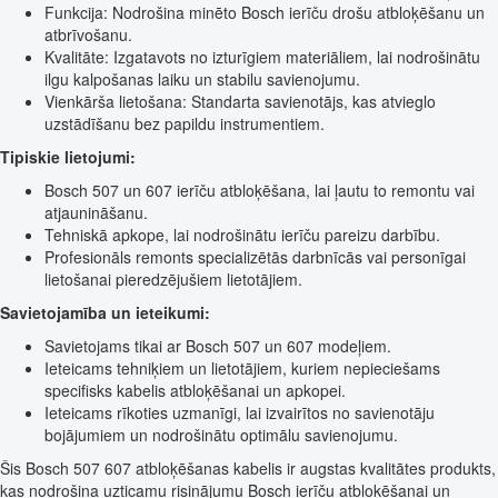
Funkcija: Nodrošina minēto Bosch ierīču drošu atbloķēšanu un
atbrīvošanu.
Kvalitāte: Izgatavots no izturīgiem materiāliem, lai nodrošinātu
ilgu kalpošanas laiku un stabilu savienojumu.
Vienkārša lietošana: Standarta savienotājs, kas atvieglo
uzstādīšanu bez papildu instrumentiem.
Tipiskie lietojumi:
Bosch 507 un 607 ierīču atbloķēšana, lai ļautu to remontu vai
atjaunināšanu.
Tehniskā apkope, lai nodrošinātu ierīču pareizu darbību.
Profesionāls remonts specializētās darbnīcās vai personīgai
lietošanai pieredzējušiem lietotājiem.
Savietojamība un ieteikumi:
Savietojams tikai ar Bosch 507 un 607 modeļiem.
Ieteicams tehniķiem un lietotājiem, kuriem nepieciešams
specifisks kabelis atbloķēšanai un apkopei.
Ieteicams rīkoties uzmanīgi, lai izvairītos no savienotāju
bojājumiem un nodrošinātu optimālu savienojumu.
Šis Bosch 507 607 atbloķēšanas kabelis ir augstas kvalitātes produkts,
kas nodrošina uzticamu risinājumu Bosch ierīču atbloķēšanai un