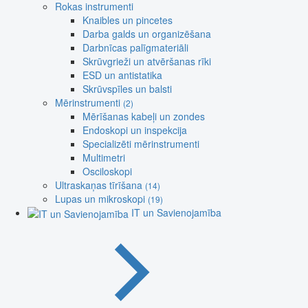
Rokas instrumenti
Knaibles un pincetes
Darba galds un organizēšana
Darbnīcas palīgmateriāli
Skrūvgrieži un atvēršanas rīki
ESD un antistatika
Skrūvspīles un balsti
Mērinstrumenti
(2)
Mērīšanas kabeļi un zondes
Endoskopi un inspekcija
Specializēti mērinstrumenti
Multimetri
Osciloskopi
Ultraskaņas tīrīšana
(14)
Lupas un mikroskopi
(19)
IT un Savienojamība