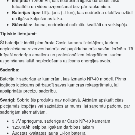
Ietilpība:
1250mAh, kas nodrošina ilgāku darbības laiku
fotoattēlu un video uzņemšanai bez pārtraukumiem.
Baterijas tips:
Litija jons (Li-Ion), kas nodrošina efektīvu uzlādi
un ilgāku kalpošanas laiku.
Stāvoklis:
Jauna, nodrošinot optimālu kvalitāti un veiktspēju.
Tipiskie lietojumi:
Šī baterija ir ideāli piemērota Casio kameru lietotājiem, kuriem
nepieciešama rezerves baterija vai papildu baterija savām ierīcēm. Tā
ir īpaši noderīga amatieru un profesionāliem fotogrāfiem, kuriem
uzņemšanas laikā nepieciešams uzticams enerģijas avots.
Saderība:
Baterija ir saderīga ar kamerām, kas izmanto NP-40 modeli. Pirms
iegādes ieteicams pārbaudīt savas kameras rokasgrāmatu, lai
apstiprinātu precīzu saderību.
Svarīgi:
Šobrīd šis produkts nav noliktavā. Aicinām apskatīt citas
pieejamās iespējas vai sazināties ar mums, lai saņemtu padomu par
saderīgām alternatīvām.
3.7V spriegums, saderīgs ar Casio NP-40 kamerām
1250mAh ietilpība ilgākam darbības laikam
Augstas kvalitātes jauna Li-Ion baterija