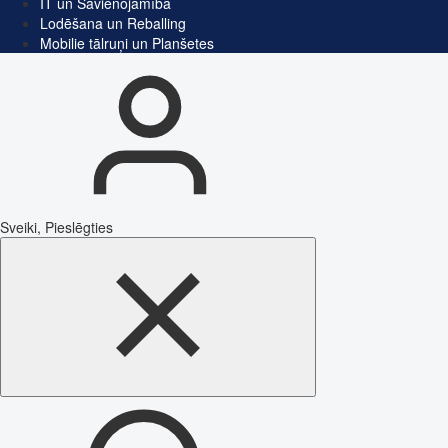
IT un Savienojamība
Lodēšana un Reballing
Mobilie tālruņi un Planšetes
Sveiki, Pieslēgties