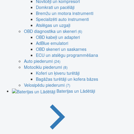
Novilcēji un kompresori
Domkrati un pacēlāji
Bremžu un motora instrumenti
Specializēti auto instrumenti
Atslēgas un uzgaļi
OBD diagnostika un skeneri
(6)
OBD kabeļi un adapteri
AdBlue emulatori
OBD skeneri un saskarnes
ECU un atslēgu programmēšana
Auto piederumi
(24)
Motociklu piederumi
(8)
Koferi un ķiveru turētāji
Bagāžas turētāji un kofera bāzes
Velosipēdu piederumi
(7)
Baterijas un Lādētāji