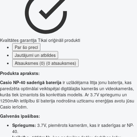
Kvalitātes garantija
Tikai oriģināli produkti
Par šo preci
Jautājumi un atbildes
Atsauksmes (0) (0 atsauksmes)
Produkta apraksts:
Casio NP-40 saderīgā baterija
ir uzlādējama litija jonu baterija, kas
paredzēta optimālai veiktspējai digitālajās kamerās un videokamerās,
kurās tiek izmantots šis konkrētais modelis. Ar 3.7V spriegumu un
1250mAh ietilpību šī baterija nodrošina uzticamu enerģijas avotu jūsu
Casio ierīcēm.
Galvenās īpašības:
Spriegums:
3.7V, piemērots kamerām, kas ir saderīgas ar NP-
40.