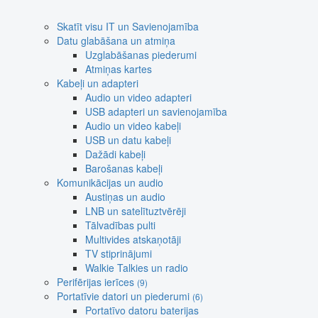
Skatīt visu IT un Savienojamība
Datu glabāšana un atmiņa
Uzglabāšanas piederumi
Atmiņas kartes
Kabeļi un adapteri
Audio un video adapteri
USB adapteri un savienojamība
Audio un video kabeļi
USB un datu kabeļi
Dažādi kabeļi
Barošanas kabeļi
Komunikācijas un audio
Austiņas un audio
LNB un satelītuztvērēji
Tālvadības pulti
Multivides atskaņotāji
TV stiprinājumi
Walkie Talkies un radio
Perifērijas ierīces
(9)
Portatīvie datori un piederumi
(6)
Portatīvo datoru baterijas