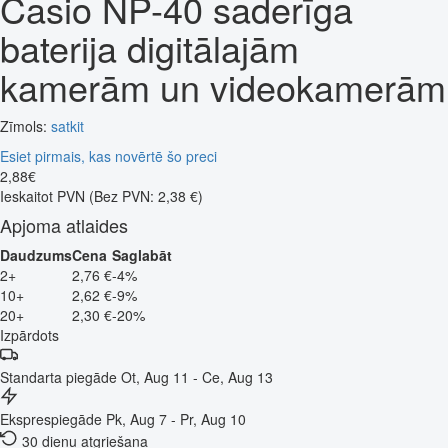
Casio NP-40 saderīga
baterija digitālajām
kamerām un videokamerām
Zīmols:
satkit
Esiet pirmais, kas novērtē šo preci
2
,
88
€
Ieskaitot PVN
(Bez PVN: 2,38 €)
Apjoma atlaides
Daudzums
Cena
Saglabāt
2+
2,76 €
-4%
10+
2,62 €
-9%
20+
2,30 €
-20%
Izpārdots
Standarta piegāde
Ot, Aug 11 - Ce, Aug 13
Eksprespiegāde
Pk, Aug 7 - Pr, Aug 10
30 dienu atgriešana