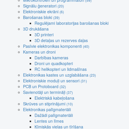
Mikrokontroleri un programmatori
(59)
Signālu ģeneratori
(20)
Elektroniskie ekrāni
(6)
Barošanas bloki
(39)
Regulējami laboratorijas barošanas bloki
3D drukāšana
3D printeri
3D detaļas un rezerves daļas
Pasīvie elektronikas komponenti
(40)
Kameras un droni
Darbības kameras
Droni un quadkopteri
RC helikopteri un lidmašīnas
Elektronikas kastes un uzglabāšana
(23)
Elektroniskie moduļi un sensori
(31)
PCB un Protoboard
(32)
Savienotāji un termināļi
(37)
Elektriskā kabeļošana
Skrūves un stiprinājumi
(10)
Elektronikas palīgmateriāli
Dažādi palīgmateriāli
Lentes un līmes
Ķīmiskās vielas un tīrīšana