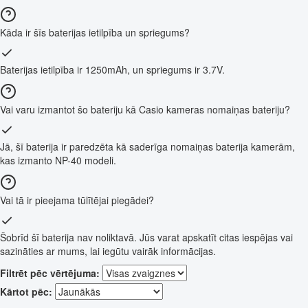
Kāda ir šīs baterijas ietilpība un spriegums?
Baterijas ietilpība ir 1250mAh, un spriegums ir 3.7V.
Vai varu izmantot šo bateriju kā Casio kameras nomaiņas bateriju?
Jā, šī baterija ir paredzēta kā saderīga nomaiņas baterija kamerām,
kas izmanto NP-40 modeli.
Vai tā ir pieejama tūlītējai piegādei?
Šobrīd šī baterija nav noliktavā. Jūs varat apskatīt citas iespējas vai
sazināties ar mums, lai iegūtu vairāk informācijas.
Filtrēt pēc vērtējuma:
Kārtot pēc: