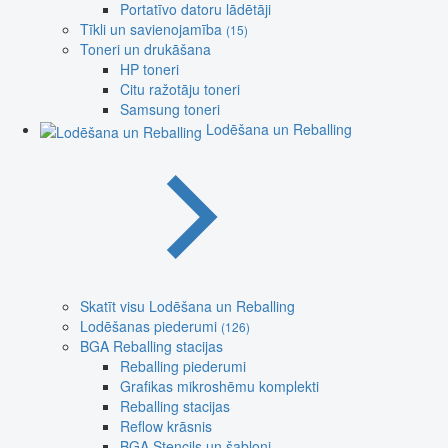
Portatīvo datoru lādētāji
Tīkli un savienojamība
(15)
Toneri un drukāšana
HP toneri
Citu ražotāju toneri
Samsung toneri
Lodēšana un Reballing
Skatīt visu Lodēšana un Reballing
Lodēšanas piederumi
(126)
BGA Reballing stacijas
Reballing piederumi
Grafikas mikroshēmu komplekti
Reballing stacijas
Reflow krāsnis
BGA Stencils un šabloni