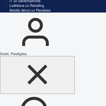
IT un Savienojamība
Lodēšana un Reballing
Mobilie tālruņi un Planšetes
Sveiki, Pieslēgties