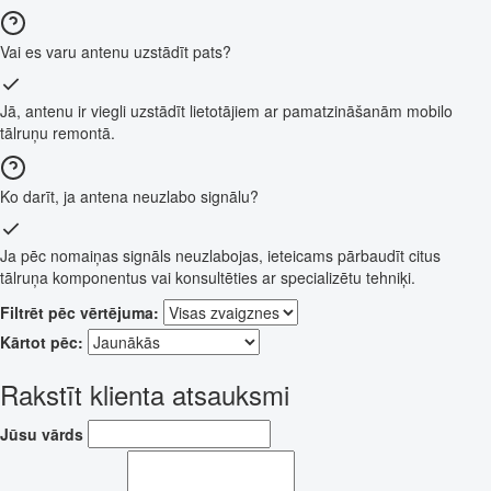
Vai es varu antenu uzstādīt pats?
Jā, antenu ir viegli uzstādīt lietotājiem ar pamatzināšanām mobilo
tālruņu remontā.
Ko darīt, ja antena neuzlabo signālu?
Ja pēc nomaiņas signāls neuzlabojas, ieteicams pārbaudīt citus
tālruņa komponentus vai konsultēties ar specializētu tehniķi.
Filtrēt pēc vērtējuma:
Kārtot pēc:
Rakstīt klienta atsauksmi
Jūsu vārds