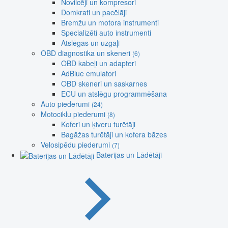
Novilcēji un kompresori
Domkrati un pacēlāji
Bremžu un motora instrumenti
Specializēti auto instrumenti
Atslēgas un uzgaļi
OBD diagnostika un skeneri
(6)
OBD kabeļi un adapteri
AdBlue emulatori
OBD skeneri un saskarnes
ECU un atslēgu programmēšana
Auto piederumi
(24)
Motociklu piederumi
(8)
Koferi un ķiveru turētāji
Bagāžas turētāji un kofera bāzes
Velosipēdu piederumi
(7)
Baterijas un Lādētāji