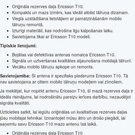
Oriģināla rezerves daļa Ericsson T10.
Kompakts un mazs izmērs, kas ideāli atbilst tālruņa dizainam.
Viegla uzstādīšana lietotājiem ar pamatzināšanām mobilo
tālruņu remontā.
Izturīgi materiāli, kas nodrošina ilgu kalpošanas laiku.
Savietojama tikai ar Ericsson T10 modeli.
Tipiskie lietojumi:
Bojātas vai defektīvas antenas nomaiņa Ericsson T10.
Signāla un uztveršanas kvalitātes atjaunošana mobilajā tālrunī.
Vecāku mobilo tālruņu apkope un remonts.
Savietojamība:
Šī antena ir specifisks piederums Ericsson T10. Tā
nav savietojama ar citiem mobilo tālruņu modeļiem vai zīmoliem.
Ja meklējat, kur nopirkt antenu Ericsson T10, šī mazā rezerves daļa ir
ideāls risinājums, lai nodrošinātu pareizu ierīces darbību, nezaudējot
signāla kvalitāti.
Uzticieties satkit, lai iegūtu oriģinālas un kvalitatīvas rezerves daļas
jūsu mobilajai tehnikai. Izmantojiet mūsu ātro un drošo piegādi, lai
saņemtu savu Ericsson T10 mazo antenu īsā laikā.
Oriģināla rezerves daļa Ericsson T10