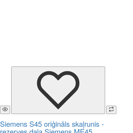
Siemens S45 oriģināls skaļrunis -
rezerves daļa Siemens ME45