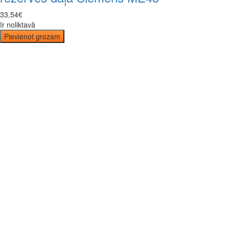
33
,
54
€
Ir noliktavā
Pievienot grozam