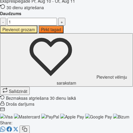
Eksprespiegāde
Pr, Aug 10 - Ot, Aug 11
30 dienu atgriešana
Daudzums
-
+
Pievienot grozam
Pirkt tagad
Pievienot vēlmju
sarakstam
Salīdzināt
Bezmaksas atgriešana 30 dienu laikā
Drošs darījums
Share: