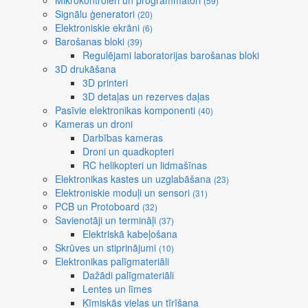
Mikrokontroleri un programmatori
(59)
Signālu ģeneratori
(20)
Elektroniskie ekrāni
(6)
Barošanas bloki
(39)
Regulējami laboratorijas barošanas bloki
3D drukāšana
3D printeri
3D detaļas un rezerves daļas
Pasīvie elektronikas komponenti
(40)
Kameras un droni
Darbības kameras
Droni un quadkopteri
RC helikopteri un lidmašīnas
Elektronikas kastes un uzglabāšana
(23)
Elektroniskie moduļi un sensori
(31)
PCB un Protoboard
(32)
Savienotāji un termināļi
(37)
Elektriskā kabeļošana
Skrūves un stiprinājumi
(10)
Elektronikas palīgmateriāli
Dažādi palīgmateriāli
Lentes un līmes
Ķīmiskās vielas un tīrīšana