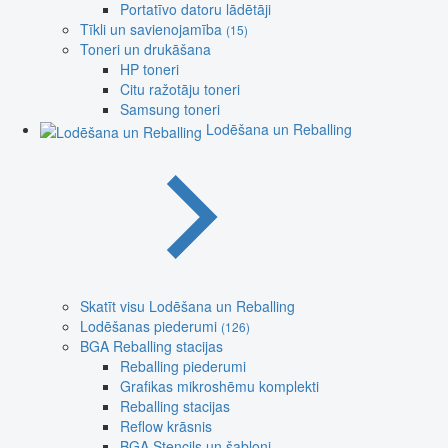
Portatīvo datoru lādētāji
Tīkli un savienojamība
(15)
Toneri un drukāšana
HP toneri
Citu ražotāju toneri
Samsung toneri
Lodēšana un Reballing
Skatīt visu Lodēšana un Reballing
Lodēšanas piederumi
(126)
BGA Reballing stacijas
Reballing piederumi
Grafikas mikroshēmu komplekti
Reballing stacijas
Reflow krāsnis
BGA Stencils un šabloni