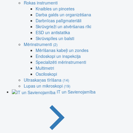
Rokas instrumenti
Knaibles un pincetes
Darba galds un organizēšana
Darbnīcas palīgmateriāli
Skrūvgrieži un atvēršanas rīki
ESD un antistatika
Skrūvspīles un balsti
Mērinstrumenti
(2)
Mērīšanas kabeļi un zondes
Endoskopi un inspekcija
Specializēti mērinstrumenti
Multimetri
Osciloskopi
Ultraskaņas tīrīšana
(14)
Lupas un mikroskopi
(19)
IT un Savienojamība