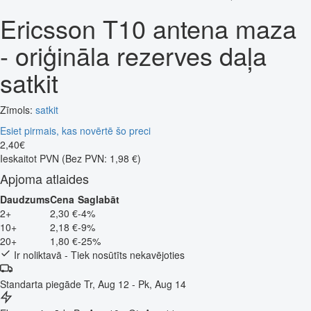
Ericsson T10 antena maza
- oriģināla rezerves daļa
satkit
Zīmols:
satkit
Esiet pirmais, kas novērtē šo preci
2
,
40
€
Ieskaitot PVN
(Bez PVN: 1,98 €)
Apjoma atlaides
Daudzums
Cena
Saglabāt
2+
2,30 €
-4%
10+
2,18 €
-9%
20+
1,80 €
-25%
Ir noliktavā - Tiek nosūtīts nekavējoties
Standarta piegāde
Tr, Aug 12 - Pk, Aug 14