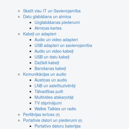
Skatīt visu IT un Savienojamība
Datu glabāšana un atmiņa
Uzglabāšanas piederumi
Atmiņas kartes
Kabeļi un adapteri
Audio un video adapteri
USB adapteri un savienojamība
Audio un video kabeļi
USB un datu kabeļi
Dažādi kabeļi
Barošanas kabeļi
Komunikācijas un audio
Austiņas un audio
LNB un satelītuztvērēji
Tālvadības pulti
Multivides atskaņotāji
TV stiprinājumi
Walkie Talkies un radio
Perifērijas ierīces
(9)
Portatīvie datori un piederumi
(6)
Portatīvo datoru baterijas