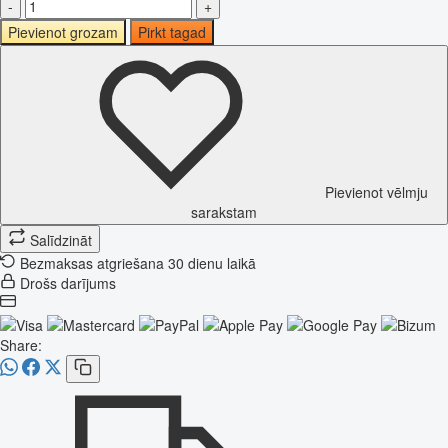
-
+
Pievienot grozam
Pirkt tagad
Pievienot vēlmju
sarakstam
Salīdzināt
Bezmaksas atgriešana 30 dienu laikā
Drošs darījums
Share: