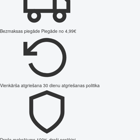
Bezmaksas piegāde
Piegāde no 4,99€
Vienkārša atgriešana
30 dienu atgriešanas politika
Drošs maksājums
100% droši norēķini