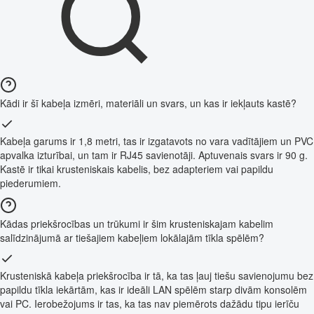
Kādi ir šī kabeļa izmēri, materiāli un svars, un kas ir iekļauts kastē?
Kabeļa garums ir 1,8 metri, tas ir izgatavots no vara vadītājiem un PVC
apvalka izturībai, un tam ir RJ45 savienotāji. Aptuvenais svars ir 90 g.
Kastē ir tikai krusteniskais kabelis, bez adapteriem vai papildu
piederumiem.
Kādas priekšrocības un trūkumi ir šim krusteniskajam kabelim
salīdzinājumā ar tiešajiem kabeļiem lokālajām tīkla spēlēm?
Krusteniskā kabeļa priekšrocība ir tā, ka tas ļauj tiešu savienojumu bez
papildu tīkla iekārtām, kas ir ideāli LAN spēlēm starp divām konsolēm
vai PC. Ierobežojums ir tas, ka tas nav piemērots dažādu tipu ierīču