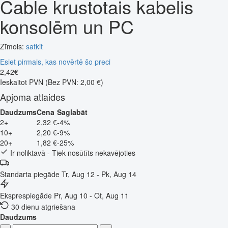
Cable krustotais kabelis
konsolēm un PC
Zīmols:
satkit
Esiet pirmais, kas novērtē šo preci
2
,
42
€
Ieskaitot PVN
(Bez PVN: 2,00 €)
Apjoma atlaides
Daudzums
Cena
Saglabāt
2+
2,32 €
-4%
10+
2,20 €
-9%
20+
1,82 €
-25%
Ir noliktavā - Tiek nosūtīts nekavējoties
Standarta piegāde
Tr, Aug 12 - Pk, Aug 14
Eksprespiegāde
Pr, Aug 10 - Ot, Aug 11
30 dienu atgriešana
Daudzums