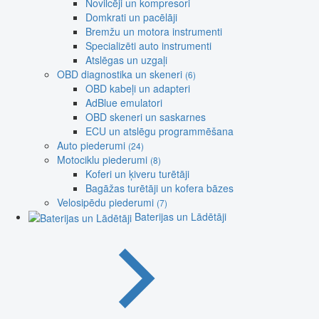
Novilcēji un kompresori
Domkrati un pacēlāji
Bremžu un motora instrumenti
Specializēti auto instrumenti
Atslēgas un uzgaļi
OBD diagnostika un skeneri
(6)
OBD kabeļi un adapteri
AdBlue emulatori
OBD skeneri un saskarnes
ECU un atslēgu programmēšana
Auto piederumi
(24)
Motociklu piederumi
(8)
Koferi un ķiveru turētāji
Bagāžas turētāji un kofera bāzes
Velosipēdu piederumi
(7)
Baterijas un Lādētāji