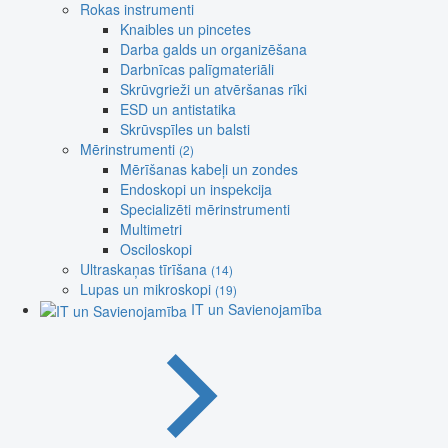
Rokas instrumenti
Knaibles un pincetes
Darba galds un organizēšana
Darbnīcas palīgmateriāli
Skrūvgrieži un atvēršanas rīki
ESD un antistatika
Skrūvspīles un balsti
Mērinstrumenti
(2)
Mērīšanas kabeļi un zondes
Endoskopi un inspekcija
Specializēti mērinstrumenti
Multimetri
Osciloskopi
Ultraskaņas tīrīšana
(14)
Lupas un mikroskopi
(19)
IT un Savienojamība