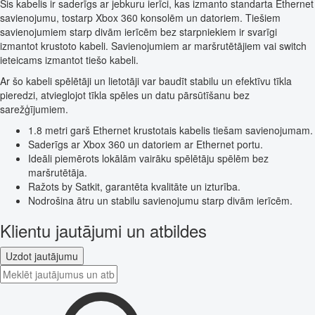
Šis kabelis ir saderīgs ar jebkuru ierīci, kas izmanto standarta Ethernet
savienojumu, tostarp Xbox 360 konsolēm un datoriem. Tiešiem
savienojumiem starp divām ierīcēm bez starpniekiem ir svarīgi
izmantot krustoto kabeli. Savienojumiem ar maršrutētājiem vai switch
ieteicams izmantot tiešo kabeli.
Ar šo kabeli spēlētāji un lietotāji var baudīt stabilu un efektīvu tīkla
pieredzi, atvieglojot tīkla spēles un datu pārsūtīšanu bez
sarežģījumiem.
1.8 metri garš Ethernet krustotais kabelis tiešam savienojumam.
Saderīgs ar Xbox 360 un datoriem ar Ethernet portu.
Ideāli piemērots lokālām vairāku spēlētāju spēlēm bez
maršrutētāja.
Ražots by Satkit, garantēta kvalitāte un izturība.
Nodrošina ātru un stabilu savienojumu starp divām ierīcēm.
Klientu jautājumi un atbildes
Uzdot jautājumu