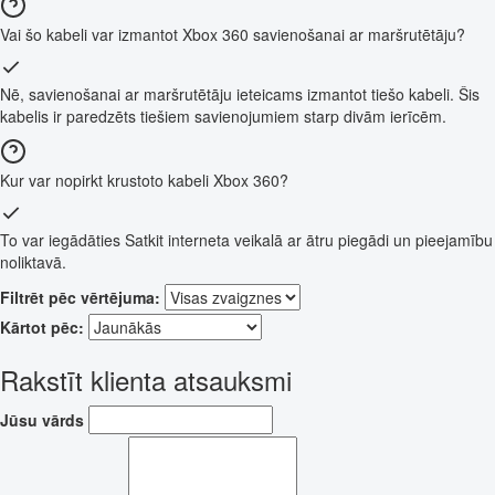
Vai šo kabeli var izmantot Xbox 360 savienošanai ar maršrutētāju?
Nē, savienošanai ar maršrutētāju ieteicams izmantot tiešo kabeli. Šis
kabelis ir paredzēts tiešiem savienojumiem starp divām ierīcēm.
Kur var nopirkt krustoto kabeli Xbox 360?
To var iegādāties Satkit interneta veikalā ar ātru piegādi un pieejamību
noliktavā.
Filtrēt pēc vērtējuma:
Kārtot pēc:
Rakstīt klienta atsauksmi
Jūsu vārds