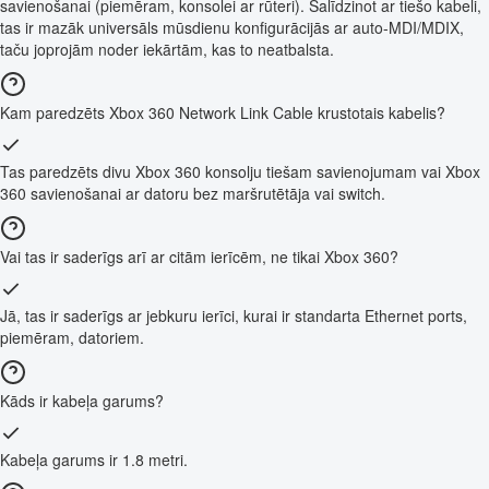
savienošanai (piemēram, konsolei ar rūteri). Salīdzinot ar tiešo kabeli,
tas ir mazāk universāls mūsdienu konfigurācijās ar auto-MDI/MDIX,
taču joprojām noder iekārtām, kas to neatbalsta.
Kam paredzēts Xbox 360 Network Link Cable krustotais kabelis?
Tas paredzēts divu Xbox 360 konsolju tiešam savienojumam vai Xbox
360 savienošanai ar datoru bez maršrutētāja vai switch.
Vai tas ir saderīgs arī ar citām ierīcēm, ne tikai Xbox 360?
Jā, tas ir saderīgs ar jebkuru ierīci, kurai ir standarta Ethernet ports,
piemēram, datoriem.
Kāds ir kabeļa garums?
Kabeļa garums ir 1.8 metri.