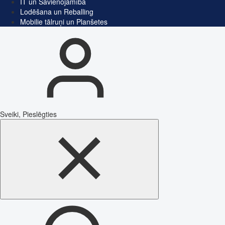
IT un Savienojamība
Lodēšana un Reballing
Mobilie tālruņi un Planšetes
Sveiki, Pieslēgties