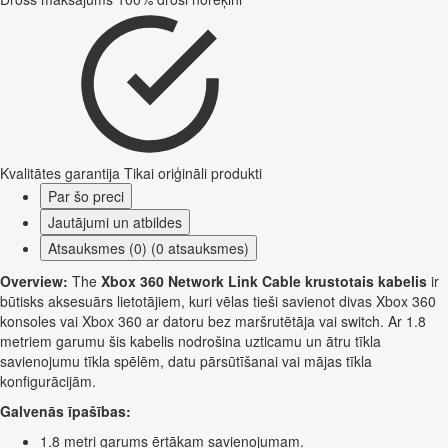
Kvalitātes garantija
Tikai oriģināli produkti
Par šo preci
Jautājumi un atbildes
Atsauksmes (0) (0 atsauksmes)
Overview:
The
Xbox 360 Network Link Cable krustotais kabelis
ir
būtisks aksesuārs lietotājiem, kuri vēlas tieši savienot divas Xbox 360
konsoles vai Xbox 360 ar datoru bez maršrutētāja vai switch. Ar 1.8
metriem garumu šis kabelis nodrošina uzticamu un ātru tīkla
savienojumu tīkla spēlēm, datu pārsūtīšanai vai mājas tīkla
konfigurācijām.
Galvenās īpašības:
1.8 metri garums ērtākam savienojumam.