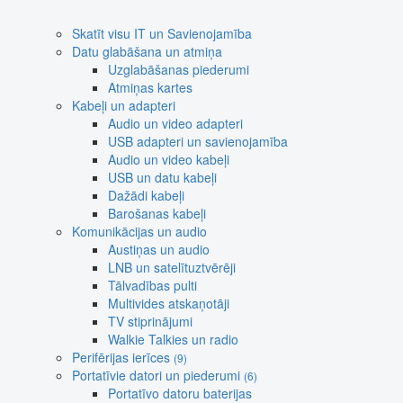
Skatīt visu IT un Savienojamība
Datu glabāšana un atmiņa
Uzglabāšanas piederumi
Atmiņas kartes
Kabeļi un adapteri
Audio un video adapteri
USB adapteri un savienojamība
Audio un video kabeļi
USB un datu kabeļi
Dažādi kabeļi
Barošanas kabeļi
Komunikācijas un audio
Austiņas un audio
LNB un satelītuztvērēji
Tālvadības pulti
Multivides atskaņotāji
TV stiprinājumi
Walkie Talkies un radio
Perifērijas ierīces
(9)
Portatīvie datori un piederumi
(6)
Portatīvo datoru baterijas