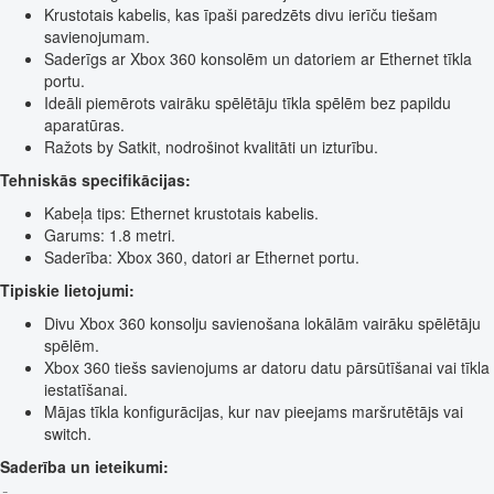
Krustotais kabelis, kas īpaši paredzēts divu ierīču tiešam
savienojumam.
Saderīgs ar Xbox 360 konsolēm un datoriem ar Ethernet tīkla
portu.
Ideāli piemērots vairāku spēlētāju tīkla spēlēm bez papildu
aparatūras.
Ražots by Satkit, nodrošinot kvalitāti un izturību.
Tehniskās specifikācijas:
Kabeļa tips: Ethernet krustotais kabelis.
Garums: 1.8 metri.
Saderība: Xbox 360, datori ar Ethernet portu.
Tipiskie lietojumi:
Divu Xbox 360 konsolju savienošana lokālām vairāku spēlētāju
spēlēm.
Xbox 360 tiešs savienojums ar datoru datu pārsūtīšanai vai tīkla
iestatīšanai.
Mājas tīkla konfigurācijas, kur nav pieejams maršrutētājs vai
switch.
Saderība un ieteikumi: