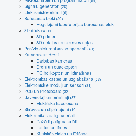
Mikrokontroleri un programmatori
(59)
Signālu ģeneratori
(20)
Elektroniskie ekrāni
(6)
Barošanas bloki
(39)
Regulējami laboratorijas barošanas bloki
3D drukāšana
3D printeri
3D detaļas un rezerves daļas
Pasīvie elektronikas komponenti
(40)
Kameras un droni
Darbības kameras
Droni un quadkopteri
RC helikopteri un lidmašīnas
Elektronikas kastes un uzglabāšana
(23)
Elektroniskie moduļi un sensori
(31)
PCB un Protoboard
(32)
Savienotāji un termināļi
(37)
Elektriskā kabeļošana
Skrūves un stiprinājumi
(10)
Elektronikas palīgmateriāli
Dažādi palīgmateriāli
Lentes un līmes
Ķīmiskās vielas un tīrīšana