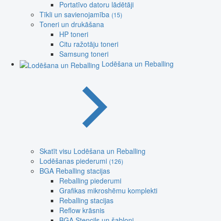
Portatīvo datoru lādētāji
Tīkli un savienojamība
(15)
Toneri un drukāšana
HP toneri
Citu ražotāju toneri
Samsung toneri
Lodēšana un Reballing
Skatīt visu Lodēšana un Reballing
Lodēšanas piederumi
(126)
BGA Reballing stacijas
Reballing piederumi
Grafikas mikroshēmu komplekti
Reballing stacijas
Reflow krāsnis
BGA Stencils un šabloni