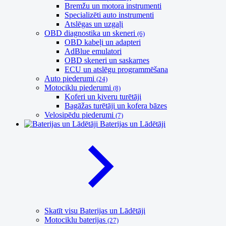
Bremžu un motora instrumenti
Specializēti auto instrumenti
Atslēgas un uzgaļi
OBD diagnostika un skeneri
(6)
OBD kabeļi un adapteri
AdBlue emulatori
OBD skeneri un saskarnes
ECU un atslēgu programmēšana
Auto piederumi
(24)
Motociklu piederumi
(8)
Koferi un ķiveru turētāji
Bagāžas turētāji un kofera bāzes
Velosipēdu piederumi
(7)
Baterijas un Lādētāji
Skatīt visu Baterijas un Lādētāji
Motociklu baterijas
(27)