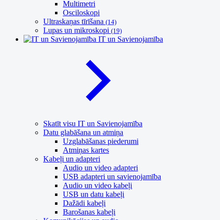
Multimetri
Osciloskopi
Ultraskaņas tīrīšana
(14)
Lupas un mikroskopi
(19)
IT un Savienojamība
Skatīt visu IT un Savienojamība
Datu glabāšana un atmiņa
Uzglabāšanas piederumi
Atmiņas kartes
Kabeļi un adapteri
Audio un video adapteri
USB adapteri un savienojamība
Audio un video kabeļi
USB un datu kabeļi
Dažādi kabeļi
Barošanas kabeļi