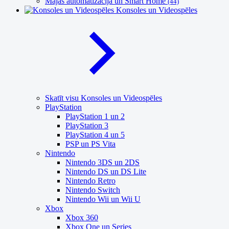
Mājas automatizācija un Smart Home
(44)
Konsoles un Videospēles
Skatīt visu Konsoles un Videospēles
PlayStation
PlayStation 1 un 2
PlayStation 3
PlayStation 4 un 5
PSP un PS Vita
Nintendo
Nintendo 3DS un 2DS
Nintendo DS un DS Lite
Nintendo Retro
Nintendo Switch
Nintendo Wii un Wii U
Xbox
Xbox 360
Xbox One un Series