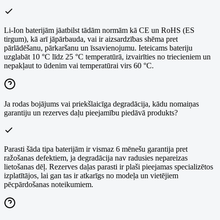
Li-Ion baterijām jāatbilst tādām normām kā CE un RoHS (ES
tirgum), kā arī jāpārbauda, vai ir aizsardzības shēma pret
pārlādēšanu, pārkaršanu un īssavienojumu. Ieteicams bateriju
uzglabāt 10 °C līdz 25 °C temperatūrā, izvairīties no triecieniem un
nepakļaut to ūdenim vai temperatūrai virs 60 °C.
Ja rodas bojājums vai priekšlaicīga degradācija, kādu nomaiņas
garantiju un rezerves daļu pieejamību piedāvā produkts?
Parasti šāda tipa baterijām ir vismaz 6 mēnešu garantija pret
ražošanas defektiem, ja degradācija nav radusies nepareizas
lietošanas dēļ. Rezerves daļas parasti ir plaši pieejamas specializētos
izplatītājos, lai gan tas ir atkarīgs no modeļa un vietējiem
pēcpārdošanas noteikumiem.