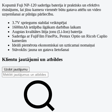
Kopumā Fuji NP-120 saderīga baterija ir praktisks un efektīvs
risinājums, lai jūsu kamera vienmēr būtu gatava attēlu un video
uzņemšanai ar pilnīgu pārliecību.
3.7V spriegums stabilai veiktspējai
1600mAh ietilpība ilgākam darbības laikam
Augstas kvalitātes litija jonu (Li-Ion) baterija
Saderīga ar FujiFilm FinePix, Pentax Optio un Ricoh Caplio
kamerām
Ideāli piemērota ekonomiskai un uzticamai nomaiņai
Stāvoklis: jauna un gatava lietošanai
Klientu jautājumi un atbildes
Uzdot jautājumu