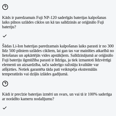
Kāds ir paredzamais Fuji NP-120 saderīgās baterijas kalpošanas
laiks pilnos uzlādes ciklos un kā tas salīdzinās ar oriģinālo Fuji
bateriju?
Šādas Li-Ion baterijas paredzamais kalpošanas laiks parasti ir no 300
līdz 500 pilniem uzlādes cikliem, lai gan tas var mainīties atkarībā no
lietošanas un apkārtējās vides apstākļiem. Salīdzinājumā ar oriģinālo
Fuji bateriju ilgmūžība parasti ir līdzīga, ja tiek izmantoti līdzvērtīgi
elementi un aizsardzība, taču saderīgo ražotāju kvalitāte var
atšķirties. Netiek garantēta tāda pati veiktspēja ekstremālās
temperatūrās vai dziļās izlādes gadījumā.
Kādi ir precīzie baterijas izmēri un svars, un vai tā ir 100% saderīga
ar norādīto kameru nodalījumu?