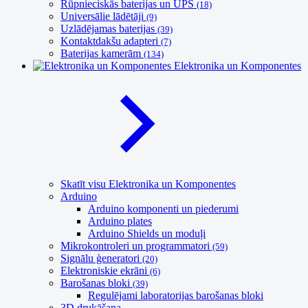
Rūpnieciskās baterijas un UPS
(18)
Universālie lādētāji
(9)
Uzlādējamas baterijas
(39)
Kontaktdakšu adapteri
(7)
Baterijas kamerām
(134)
Elektronika un Komponentes
Skatīt visu Elektronika un Komponentes
Arduino
Arduino komponenti un piederumi
Arduino plates
Arduino Shields un moduļi
Mikrokontroleri un programmatori
(59)
Signālu ģeneratori
(20)
Elektroniskie ekrāni
(6)
Barošanas bloki
(39)
Regulējami laboratorijas barošanas bloki
3D drukāšana