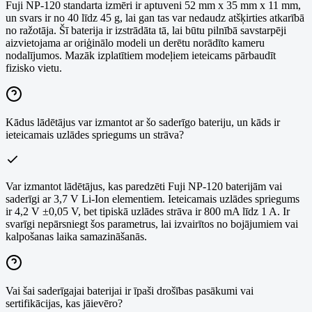
Fuji NP-120 standarta izmēri ir aptuveni 52 mm x 35 mm x 11 mm,
un svars ir no 40 līdz 45 g, lai gan tas var nedaudz atšķirties atkarībā
no ražotāja. Šī baterija ir izstrādāta tā, lai būtu pilnībā savstarpēji
aizvietojama ar oriģinālo modeli un derētu norādīto kameru
nodalījumos. Mazāk izplatītiem modeļiem ieteicams pārbaudīt
fizisko vietu.
Kādus lādētājus var izmantot ar šo saderīgo bateriju, un kāds ir
ieteicamais uzlādes spriegums un strāva?
Var izmantot lādētājus, kas paredzēti Fuji NP-120 baterijām vai
saderīgi ar 3,7 V Li-Ion elementiem. Ieteicamais uzlādes spriegums
ir 4,2 V ±0,05 V, bet tipiskā uzlādes strāva ir 800 mA līdz 1 A. Ir
svarīgi nepārsniegt šos parametrus, lai izvairītos no bojājumiem vai
kalpošanas laika samazināšanās.
Vai šai saderīgajai baterijai ir īpaši drošības pasākumi vai
sertifikācijas, kas jāievēro?