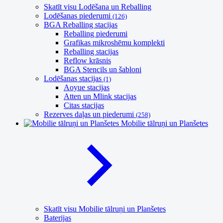
Skatīt visu Lodēšana un Reballing
Lodēšanas piederumi
(126)
BGA Reballing stacijas
Reballing piederumi
Grafikas mikroshēmu komplekti
Reballing stacijas
Reflow krāsnis
BGA Stencils un šabloni
Lodēšanas stacijas
(1)
Aoyue stacijas
Atten un Mlink stacijas
Citas stacijas
Rezerves daļas un piederumi
(258)
Mobilie tālruņi un Planšetes
Skatīt visu Mobilie tālruņi un Planšetes
Baterijas