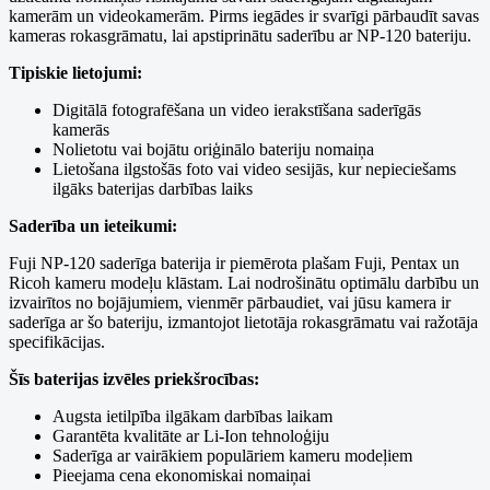
kamerām un videokamerām. Pirms iegādes ir svarīgi pārbaudīt savas
kameras rokasgrāmatu, lai apstiprinātu saderību ar NP-120 bateriju.
Tipiskie lietojumi:
Digitālā fotografēšana un video ierakstīšana saderīgās
kamerās
Nolietotu vai bojātu oriģinālo bateriju nomaiņa
Lietošana ilgstošās foto vai video sesijās, kur nepieciešams
ilgāks baterijas darbības laiks
Saderība un ieteikumi:
Fuji NP-120 saderīga baterija ir piemērota plašam Fuji, Pentax un
Ricoh kameru modeļu klāstam. Lai nodrošinātu optimālu darbību un
izvairītos no bojājumiem, vienmēr pārbaudiet, vai jūsu kamera ir
saderīga ar šo bateriju, izmantojot lietotāja rokasgrāmatu vai ražotāja
specifikācijas.
Šīs baterijas izvēles priekšrocības:
Augsta ietilpība ilgākam darbības laikam
Garantēta kvalitāte ar Li-Ion tehnoloģiju
Saderīga ar vairākiem populāriem kameru modeļiem
Pieejama cena ekonomiskai nomaiņai