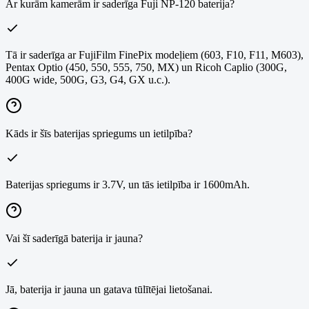
Ar kurām kamerām ir saderīga Fuji NP-120 baterija?
Tā ir saderīga ar FujiFilm FinePix modeļiem (603, F10, F11, M603),
Pentax Optio (450, 550, 555, 750, MX) un Ricoh Caplio (300G,
400G wide, 500G, G3, G4, GX u.c.).
Kāds ir šīs baterijas spriegums un ietilpība?
Baterijas spriegums ir 3.7V, un tās ietilpība ir 1600mAh.
Vai šī saderīgā baterija ir jauna?
Jā, baterija ir jauna un gatava tūlītējai lietošanai.