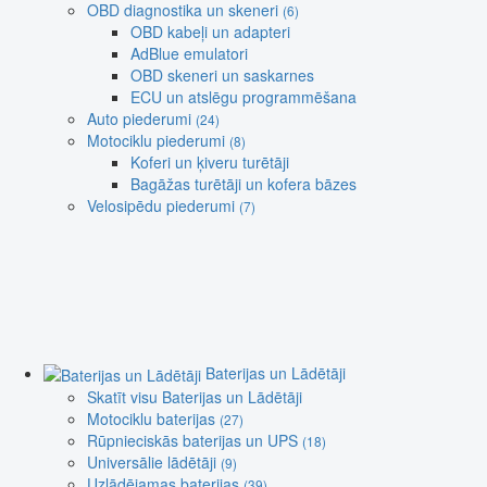
OBD diagnostika un skeneri
(6)
OBD kabeļi un adapteri
AdBlue emulatori
OBD skeneri un saskarnes
ECU un atslēgu programmēšana
Auto piederumi
(24)
Motociklu piederumi
(8)
Koferi un ķiveru turētāji
Bagāžas turētāji un kofera bāzes
Velosipēdu piederumi
(7)
Baterijas un Lādētāji
Skatīt visu Baterijas un Lādētāji
Motociklu baterijas
(27)
Rūpnieciskās baterijas un UPS
(18)
Universālie lādētāji
(9)
Uzlādējamas baterijas
(39)