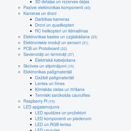
3D detaļas un rezerves daļas
Pasīvie elektronikas komponenti
(40)
Kameras un droni
Darbības kameras
Droni un quadkopteri
RC helikopteri un lidmašīnas
Elektronikas kastes un uzglabāšana
(23)
Elektroniskie moduļi un sensori
(31)
PCB un Protoboard
(32)
Savienotāji un termināļi
(37)
Elektriskā kabeļošana
Skrūves un stiprinājumi
(10)
Elektronikas palīgmateriāli
Dažādi palīgmateriāli
Lentes un līmes
Ķīmiskās vielas un tīrīšana
Termiski sarūkošās caurulītes
Raspberry Pi
(10)
LED apgaismojums
LED spuldzes un prožektori
LED komponenti un piederumi
LED un RGB lentes
LED caurules