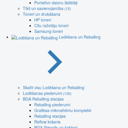
Portatīvo datoru lādētāji
Tīkli un savienojamība
(15)
Toneri un drukāšana
HP toneri
Citu ražotāju toneri
Samsung toneri
Lodēšana un Reballing
Skatīt visu Lodēšana un Reballing
Lodēšanas piederumi
(126)
BGA Reballing stacijas
Reballing piederumi
Grafikas mikroshēmu komplekti
Reballing stacijas
Reflow krāsnis
BGA Stencils un šabloni