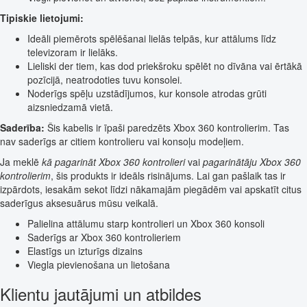
Tipiskie lietojumi:
Ideāli piemērots spēlēšanai lielās telpās, kur attālums līdz
televizoram ir lielāks.
Lieliski der tiem, kas dod priekšroku spēlēt no dīvāna vai ērtākā
pozīcijā, neatrodoties tuvu konsolei.
Noderīgs spēļu uzstādījumos, kur konsole atrodas grūti
aizsniedzamā vietā.
Saderība:
Šis kabelis ir īpaši paredzēts Xbox 360 kontrolierim. Tas
nav saderīgs ar citiem kontrolieru vai konsoļu modeļiem.
Ja meklē
kā pagarināt Xbox 360 kontrolieri
vai
pagarinātāju Xbox 360
kontrolierim
, šis produkts ir ideāls risinājums. Lai gan pašlaik tas ir
izpārdots, iesakām sekot līdzi nākamajām piegādēm vai apskatīt citus
saderīgus aksesuārus mūsu veikalā.
Palielina attālumu starp kontrolieri un Xbox 360 konsoli
Saderīgs ar Xbox 360 kontrolieriem
Elastīgs un izturīgs dizains
Viegla pievienošana un lietošana
Klientu jautājumi un atbildes