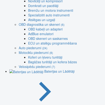
Novilcēji un kompresori
Domkrati un pacēlāji
Bremžu un motora instrumenti
Specializēti auto instrumenti
Atslēgas un uzgaļi
OBD diagnostika un skeneri
(6)
OBD kabeļi un adapteri
AdBlue emulatori
OBD skeneri un saskarnes
ECU un atslēgu programmēšana
Auto piederumi
(24)
Motociklu piederumi
(8)
Koferi un ķiveru turētāji
Bagāžas turētāji un kofera bāzes
Velosipēdu piederumi
(7)
Baterijas un Lādētāji