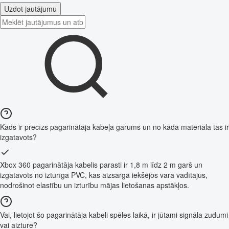
Uzdot jautājumu
Kāds ir precīzs pagarinātāja kabeļa garums un no kāda materiāla tas ir
izgatavots?
Xbox 360 pagarinātāja kabelis parasti ir 1,8 m līdz 2 m garš un
izgatavots no izturīga PVC, kas aizsargā iekšējos vara vadītājus,
nodrošinot elastību un izturību mājas lietošanas apstākļos.
Vai, lietojot šo pagarinātāja kabeli spēles laikā, ir jūtami signāla zudumi
vai aizture?