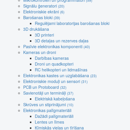
Mikrokontroleri un programmatori
(59)
Signālu ģeneratori
(20)
Elektroniskie ekrāni
(6)
Barošanas bloki
(39)
Regulējami laboratorijas barošanas bloki
3D drukāšana
3D printeri
3D detaļas un rezerves daļas
Pasīvie elektronikas komponenti
(40)
Kameras un droni
Darbības kameras
Droni un quadkopteri
RC helikopteri un lidmašīnas
Elektronikas kastes un uzglabāšana
(23)
Elektroniskie moduļi un sensori
(31)
PCB un Protoboard
(32)
Savienotāji un termināļi
(37)
Elektriskā kabeļošana
Skrūves un stiprinājumi
(10)
Elektronikas palīgmateriāli
Dažādi palīgmateriāli
Lentes un līmes
Ķīmiskās vielas un tīrīšana