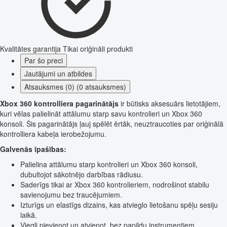
Kvalitātes garantija
Tikai oriģināli produkti
Par šo preci
Jautājumi un atbildes
Atsauksmes (0) (0 atsauksmes)
Xbox 360 kontrolliera pagarinātājs
ir būtisks aksesuārs lietotājiem,
kuri vēlas palielināt attālumu starp savu kontrolieri un Xbox 360
konsoli. Šis pagarinātājs ļauj spēlēt ērtāk, neuztraucoties par oriģinālā
kontrolliera kabeļa ierobežojumu.
Galvenās īpašības:
Palielina attālumu starp kontrolieri un Xbox 360 konsoli,
dubultojot sākotnējo darbības rādiusu.
Saderīgs tikai ar Xbox 360 kontrolieriem, nodrošinot stabilu
savienojumu bez traucējumiem.
Izturīgs un elastīgs dizains, kas atvieglo lietošanu spēļu sesiju
laikā.
Viegli pievienot un atvienot, bez papildu instrumentiem.