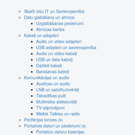
Skatīt visu IT un Savienojamība
Datu glabāšana un atmiņa
Uzglabāšanas piederumi
Atmiņas kartes
Kabeļi un adapteri
Audio un video adapteri
USB adapteri un savienojamība
Audio un video kabeļi
USB un datu kabeļi
Dažādi kabeļi
Barošanas kabeļi
Komunikācijas un audio
Austiņas un audio
LNB un satelītuztvērēji
Tālvadības pulti
Multivides atskaņotāji
TV stiprinājumi
Walkie Talkies un radio
Perifērijas ierīces
(9)
Portatīvie datori un piederumi
(6)
Portatīvo datoru baterijas