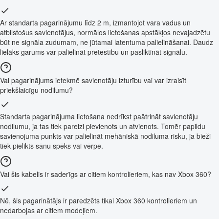
Ar standarta pagarinājumu līdz 2 m, izmantojot vara vadus un
atbilstošus savienotājus, normālos lietošanas apstākļos nevajadzētu
būt ne signāla zudumam, ne jūtamai latentuma palielināšanai. Daudz
lielāks garums var palielināt pretestību un pasliktināt signālu.
Vai pagarinājums ietekmē savienotāju izturību vai var izraisīt
priekšlaicīgu nodilumu?
Standarta pagarinājuma lietošana nedrīkst paātrināt savienotāju
nodilumu, ja tas tiek pareizi pievienots un atvienots. Tomēr papildu
savienojuma punkts var palielināt mehāniskā nodiluma risku, ja bieži
tiek pielikts sānu spēks vai vērpe.
Vai šis kabelis ir saderīgs ar citiem kontrolieriem, kas nav Xbox 360?
Nē, šis pagarinātājs ir paredzēts tikai Xbox 360 kontrolieriem un
nedarbojas ar citiem modeļiem.