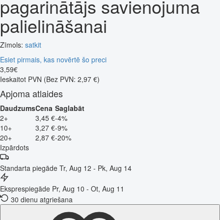
pagarinātājs savienojuma
palielināšanai
Zīmols:
satkit
Esiet pirmais, kas novērtē šo preci
3
,
59
€
Ieskaitot PVN
(Bez PVN: 2,97 €)
Apjoma atlaides
Daudzums
Cena
Saglabāt
2+
3,45 €
-4%
10+
3,27 €
-9%
20+
2,87 €
-20%
Izpārdots
Standarta piegāde
Tr, Aug 12 - Pk, Aug 14
Eksprespiegāde
Pr, Aug 10 - Ot, Aug 11
30 dienu atgriešana