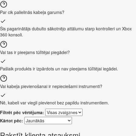
Par cik palielinās kabeļa garums?
Šis pagarinātājs dubulto sākotnējo attālumu starp kontrolieri un Xbox
360 konsoli.
Vai tas ir pieejams tūlītējai piegādei?
Pašlaik produkts ir izpārdots un nav pieejams tūlītējai iegādei.
Vai kabeļa pievienošanai ir nepieciešami instrumenti?
Nē, kabeli var viegli pievienot bez papildu instrumentiem.
Filtrēt pēc vērtējuma:
Kārtot pēc:
Rakstīt klienta atsauksmi