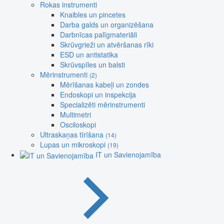
Rokas instrumenti
Knaibles un pincetes
Darba galds un organizēšana
Darbnīcas palīgmateriāli
Skrūvgrieži un atvēršanas rīki
ESD un antistatika
Skrūvspīles un balsti
Mērinstrumenti
(2)
Mērīšanas kabeļi un zondes
Endoskopi un inspekcija
Specializēti mērinstrumenti
Multimetri
Osciloskopi
Ultraskaņas tīrīšana
(14)
Lupas un mikroskopi
(19)
IT un Savienojamība