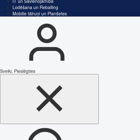
IT un Savienojamība
Lodēšana un Reballing
Mobilie tālruņi un Planšetes
Sveiki, Pieslēgties