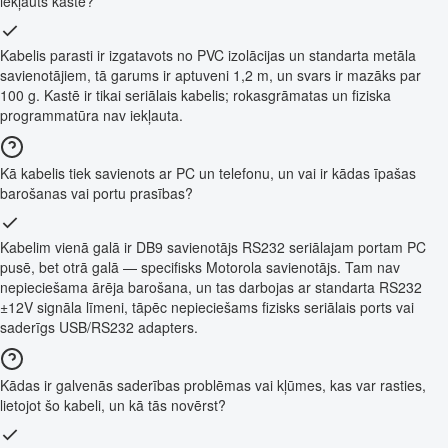
iekļauts kastē?
Kabelis parasti ir izgatavots no PVC izolācijas un standarta metāla
savienotājiem, tā garums ir aptuveni 1,2 m, un svars ir mazāks par
100 g. Kastē ir tikai seriālais kabelis; rokasgrāmatas un fiziska
programmatūra nav iekļauta.
Kā kabelis tiek savienots ar PC un telefonu, un vai ir kādas īpašas
barošanas vai portu prasības?
Kabelim vienā galā ir DB9 savienotājs RS232 seriālajam portam PC
pusē, bet otrā galā — specifisks Motorola savienotājs. Tam nav
nepieciešama ārēja barošana, un tas darbojas ar standarta RS232
±12V signāla līmeni, tāpēc nepieciešams fizisks seriālais ports vai
saderīgs USB/RS232 adapters.
Kādas ir galvenās saderības problēmas vai kļūmes, kas var rasties,
lietojot šo kabeli, un kā tās novērst?