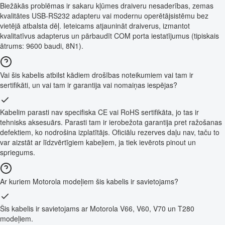
Biežākās problēmas ir sakaru kļūmes draiveru nesaderības, zemas
kvalitātes USB-RS232 adapteru vai modernu operētājsistēmu bez
vietējā atbalsta dēļ. Ieteicams atjaunināt draiverus, izmantot
kvalitatīvus adapterus un pārbaudīt COM porta iestatījumus (tipiskais
ātrums: 9600 baudi, 8N1).
Vai šis kabelis atbilst kādiem drošības noteikumiem vai tam ir
sertifikāti, un vai tam ir garantija vai nomaiņas iespējas?
Kabelim parasti nav specifiska CE vai RoHS sertifikāta, jo tas ir
tehnisks aksesuārs. Parasti tam ir ierobežota garantija pret ražošanas
defektiem, ko nodrošina izplatītājs. Oficiālu rezerves daļu nav, taču to
var aizstāt ar līdzvērtīgiem kabeļiem, ja tiek ievērots pinout un
spriegums.
Ar kuriem Motorola modeļiem šis kabelis ir savietojams?
Šis kabelis ir savietojams ar Motorola V66, V60, V70 un T280
modeļiem.