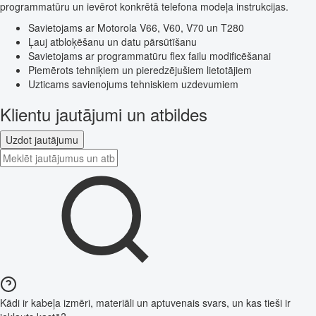
programmatūru un ievērot konkrētā telefona modeļa instrukcijas.
Savietojams ar Motorola V66, V60, V70 un T280
Ļauj atbloķēšanu un datu pārsūtīšanu
Savietojams ar programmatūru flex failu modificēšanai
Piemērots tehniķiem un pieredzējušiem lietotājiem
Uzticams savienojums tehniskiem uzdevumiem
Klientu jautājumi un atbildes
Uzdot jautājumu
Kādi ir kabeļa izmēri, materiāli un aptuvenais svars, un kas tieši ir