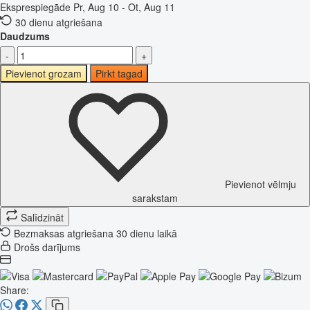
Eksprespiegāde
Pr, Aug 10 - Ot, Aug 11
30 dienu atgriešana
Daudzums
-
+
Pievienot grozam
Pirkt tagad
Pievienot vēlmju
sarakstam
Salīdzināt
Bezmaksas atgriešana 30 dienu laikā
Drošs darījums
Share: