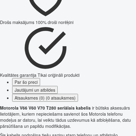
Drošs maksājums
100% droši norēķini
Kvalitātes garantija
Tikai oriģināli produkti
Par šo preci
Jautājumi un atbildes
Atsauksmes (0) (0 atsauksmes)
Motorola V66 V60 V70 T280 seriālais kabelis
ir būtisks aksesuārs
lietotājiem, kuriem nepieciešams savienot šos Motorola telefonu
modeļus ar datoru, lai veiktu tādus uzdevumus kā atbloķēšana, datu
pārsūtīšana un papildu modifikācijas.
Šis kabelis nodrošina tiešu saziņu starp telefonu un atbilstošo