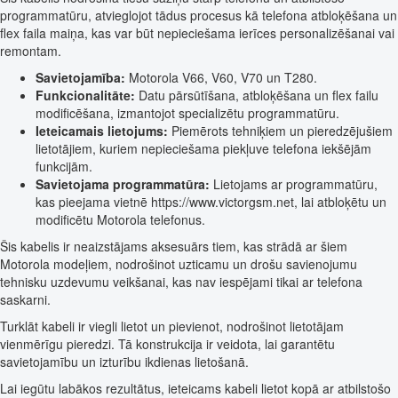
programmatūru, atvieglojot tādus procesus kā telefona atbloķēšana un
flex faila maiņa, kas var būt nepieciešama ierīces personalizēšanai vai
remontam.
Savietojamība:
Motorola V66, V60, V70 un T280.
Funkcionalitāte:
Datu pārsūtīšana, atbloķēšana un flex failu
modificēšana, izmantojot specializētu programmatūru.
Ieteicamais lietojums:
Piemērots tehniķiem un pieredzējušiem
lietotājiem, kuriem nepieciešama piekļuve telefona iekšējām
funkcijām.
Savietojama programmatūra:
Lietojams ar programmatūru,
kas pieejama vietnē https://www.victorgsm.net, lai atbloķētu un
modificētu Motorola telefonus.
Šis kabelis ir neaizstājams aksesuārs tiem, kas strādā ar šiem
Motorola modeļiem, nodrošinot uzticamu un drošu savienojumu
tehnisku uzdevumu veikšanai, kas nav iespējami tikai ar telefona
saskarni.
Turklāt kabeli ir viegli lietot un pievienot, nodrošinot lietotājam
vienmērīgu pieredzi. Tā konstrukcija ir veidota, lai garantētu
savietojamību un izturību ikdienas lietošanā.
Lai iegūtu labākos rezultātus, ieteicams kabeli lietot kopā ar atbilstošo