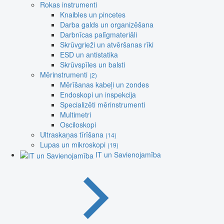
Rokas instrumenti
Knaibles un pincetes
Darba galds un organizēšana
Darbnīcas palīgmateriāli
Skrūvgrieži un atvēršanas rīki
ESD un antistatika
Skrūvspīles un balsti
Mērinstrumenti
(2)
Mērīšanas kabeļi un zondes
Endoskopi un inspekcija
Specializēti mērinstrumenti
Multimetri
Osciloskopi
Ultraskaņas tīrīšana
(14)
Lupas un mikroskopi
(19)
IT un Savienojamība