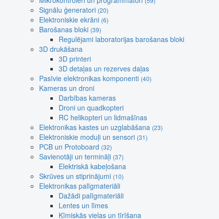
Mikrokontroleri un programmatori
(59)
Signālu ģeneratori
(20)
Elektroniskie ekrāni
(6)
Barošanas bloki
(39)
Regulējami laboratorijas barošanas bloki
3D drukāšana
3D printeri
3D detaļas un rezerves daļas
Pasīvie elektronikas komponenti
(40)
Kameras un droni
Darbības kameras
Droni un quadkopteri
RC helikopteri un lidmašīnas
Elektronikas kastes un uzglabāšana
(23)
Elektroniskie moduļi un sensori
(31)
PCB un Protoboard
(32)
Savienotāji un termināļi
(37)
Elektriskā kabeļošana
Skrūves un stiprinājumi
(10)
Elektronikas palīgmateriāli
Dažādi palīgmateriāli
Lentes un līmes
Ķīmiskās vielas un tīrīšana