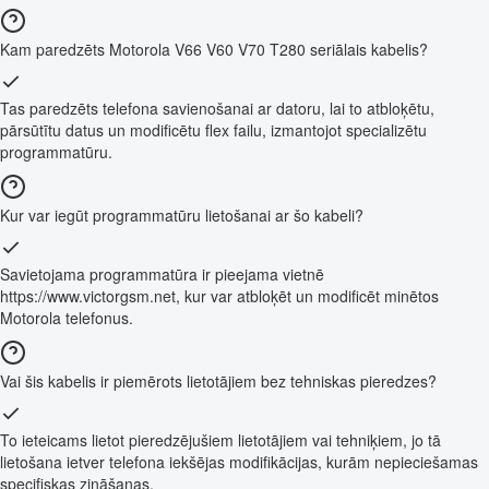
Kam paredzēts Motorola V66 V60 V70 T280 seriālais kabelis?
Tas paredzēts telefona savienošanai ar datoru, lai to atbloķētu,
pārsūtītu datus un modificētu flex failu, izmantojot specializētu
programmatūru.
Kur var iegūt programmatūru lietošanai ar šo kabeli?
Savietojama programmatūra ir pieejama vietnē
https://www.victorgsm.net, kur var atbloķēt un modificēt minētos
Motorola telefonus.
Vai šis kabelis ir piemērots lietotājiem bez tehniskas pieredzes?
To ieteicams lietot pieredzējušiem lietotājiem vai tehniķiem, jo tā
lietošana ietver telefona iekšējas modifikācijas, kurām nepieciešamas
specifiskas zināšanas.