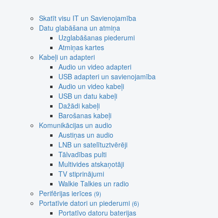
Skatīt visu IT un Savienojamība
Datu glabāšana un atmiņa
Uzglabāšanas piederumi
Atmiņas kartes
Kabeļi un adapteri
Audio un video adapteri
USB adapteri un savienojamība
Audio un video kabeļi
USB un datu kabeļi
Dažādi kabeļi
Barošanas kabeļi
Komunikācijas un audio
Austiņas un audio
LNB un satelītuztvērēji
Tālvadības pulti
Multivides atskaņotāji
TV stiprinājumi
Walkie Talkies un radio
Perifērijas ierīces
(9)
Portatīvie datori un piederumi
(6)
Portatīvo datoru baterijas