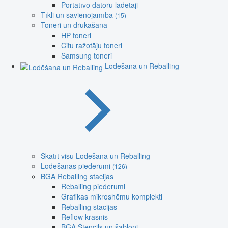
Portatīvo datoru lādētāji
Tīkli un savienojamība
(15)
Toneri un drukāšana
HP toneri
Citu ražotāju toneri
Samsung toneri
Lodēšana un Reballing
Skatīt visu Lodēšana un Reballing
Lodēšanas piederumi
(126)
BGA Reballing stacijas
Reballing piederumi
Grafikas mikroshēmu komplekti
Reballing stacijas
Reflow krāsnis
BGA Stencils un šabloni