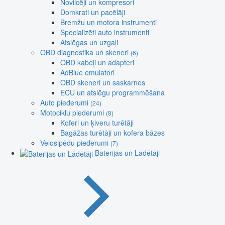
Novilcēji un kompresori
Domkrati un pacēlāji
Bremžu un motora instrumenti
Specializēti auto instrumenti
Atslēgas un uzgaļi
OBD diagnostika un skeneri
(6)
OBD kabeļi un adapteri
AdBlue emulatori
OBD skeneri un saskarnes
ECU un atslēgu programmēšana
Auto piederumi
(24)
Motociklu piederumi
(8)
Koferi un ķiveru turētāji
Bagāžas turētāji un kofera bāzes
Velosipēdu piederumi
(7)
Baterijas un Lādētāji