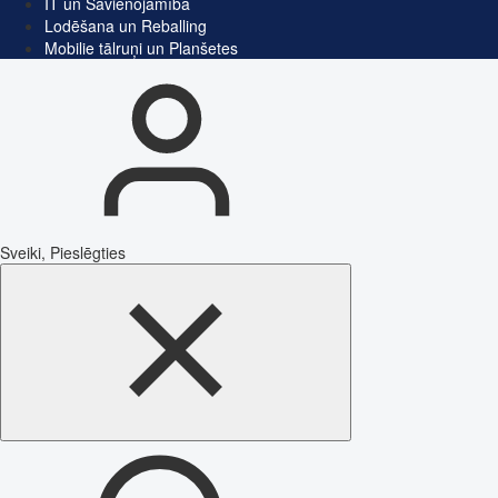
IT un Savienojamība
Lodēšana un Reballing
Mobilie tālruņi un Planšetes
Sveiki, Pieslēgties