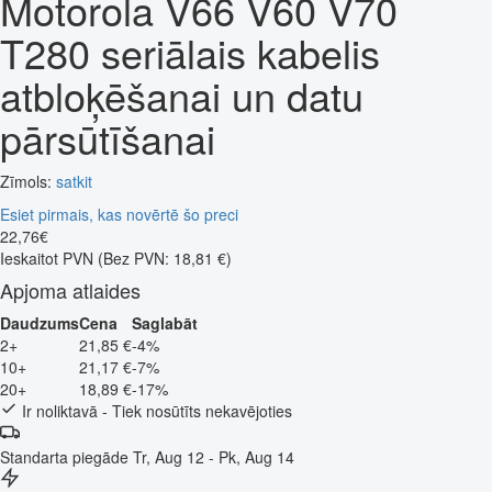
Motorola V66 V60 V70
T280 seriālais kabelis
atbloķēšanai un datu
pārsūtīšanai
Zīmols:
satkit
Esiet pirmais, kas novērtē šo preci
22
,
76
€
Ieskaitot PVN
(Bez PVN: 18,81 €)
Apjoma atlaides
Daudzums
Cena
Saglabāt
2+
21,85 €
-4%
10+
21,17 €
-7%
20+
18,89 €
-17%
Ir noliktavā - Tiek nosūtīts nekavējoties
Standarta piegāde
Tr, Aug 12 - Pk, Aug 14