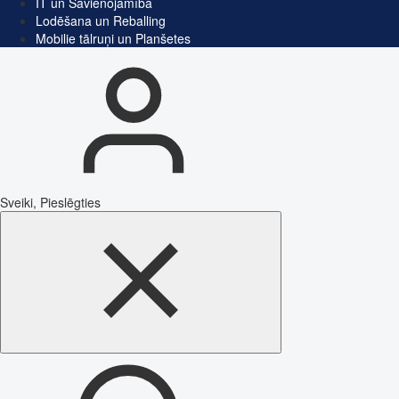
IT un Savienojamība
Lodēšana un Reballing
Mobilie tālruņi un Planšetes
Sveiki, Pieslēgties