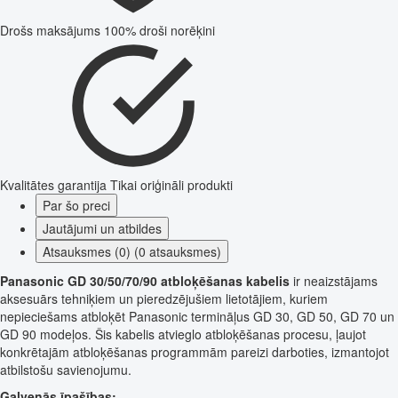
Drošs maksājums
100% droši norēķini
Kvalitātes garantija
Tikai oriģināli produkti
Par šo preci
Jautājumi un atbildes
Atsauksmes (0) (0 atsauksmes)
Panasonic GD 30/50/70/90 atbloķēšanas kabelis
ir neaizstājams
aksesuārs tehniķiem un pieredzējušiem lietotājiem, kuriem
nepieciešams atbloķēt Panasonic termināļus GD 30, GD 50, GD 70 un
GD 90 modeļos. Šis kabelis atvieglo atbloķēšanas procesu, ļaujot
konkrētajām atbloķēšanas programmām pareizi darboties, izmantojot
atbilstošu savienojumu.
Galvenās īpašības: