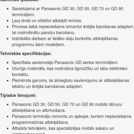
Savietojams ar Panasonic GD 30, GD 50, GD 70 un GD 90
termināļiem.
Ļauj droši un efektīvi atbloķēt ierīces.
Procesa laikā nepieciešams izmantot ārējās barošanas adapteri,
lai nodrošinātu pareizu barošanu.
Izstrādāts darbam ar lielāko daļu konkrēto atbloķēšanas
programmu šiem modeļiem.
Tehniskās specifikācijas:
Specifisks savienotājs Panasonic GD series termināļiem.
Izturīgs materiāls, kas nodrošina ilgmūžību un labu elektrisko
kontaktu.
Piemērots garums, lai atvieglotu savienojumu ar atbloķēšanas
iekārtu un ārējās barošanas adapteri.
Tipiskie lietojumi:
Panasonic GD 30, GD 50, GD 70 un GD 90 mobilo tālruņu
atbloķēšana un atbrīvošana.
Panasonic termināļu remonts un apkope, kuriem nepieciešama
programmatūras atbloķēšana.
Atbalsts tehniķiem, kas specializējas mobilo sakaru un