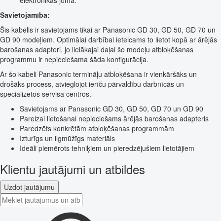
elektronikas jomā.
Savietojamība:
Šis kabelis ir savietojams tikai ar Panasonic GD 30, GD 50, GD 70 un
GD 90 modeļiem. Optimālai darbībai ieteicams to lietot kopā ar ārējās
barošanas adapteri, jo lielākajai daļai šo modeļu atbloķēšanas
programmu ir nepieciešama šāda konfigurācija.
Ar šo kabeli Panasonic termināļu atbloķēšana ir vienkāršāks un
drošāks process, atvieglojot ierīču pārvaldību darbnīcās un
specializētos servisa centros.
Savietojams ar Panasonic GD 30, GD 50, GD 70 un GD 90
Pareizai lietošanai nepieciešams ārējās barošanas adapteris
Paredzēts konkrētām atbloķēšanas programmām
Izturīgs un ilgmūžīgs materiāls
Ideāli piemērots tehniķiem un pieredzējušiem lietotājiem
Klientu jautājumi un atbildes
Uzdot jautājumu