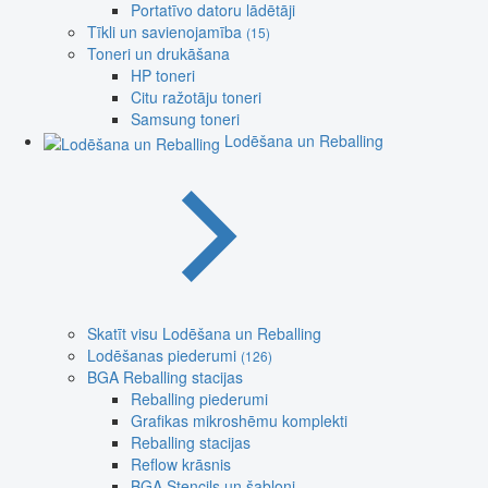
Portatīvo datoru lādētāji
Tīkli un savienojamība
(15)
Toneri un drukāšana
HP toneri
Citu ražotāju toneri
Samsung toneri
Lodēšana un Reballing
Skatīt visu Lodēšana un Reballing
Lodēšanas piederumi
(126)
BGA Reballing stacijas
Reballing piederumi
Grafikas mikroshēmu komplekti
Reballing stacijas
Reflow krāsnis
BGA Stencils un šabloni