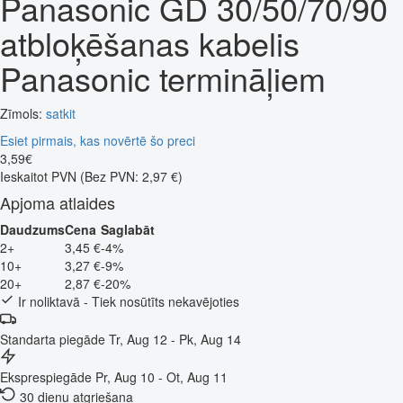
Panasonic GD 30/50/70/90
atbloķēšanas kabelis
Panasonic termināļiem
Zīmols:
satkit
Esiet pirmais, kas novērtē šo preci
3
,
59
€
Ieskaitot PVN
(Bez PVN: 2,97 €)
Apjoma atlaides
Daudzums
Cena
Saglabāt
2+
3,45 €
-4%
10+
3,27 €
-9%
20+
2,87 €
-20%
Ir noliktavā - Tiek nosūtīts nekavējoties
Standarta piegāde
Tr, Aug 12 - Pk, Aug 14
Eksprespiegāde
Pr, Aug 10 - Ot, Aug 11
30 dienu atgriešana