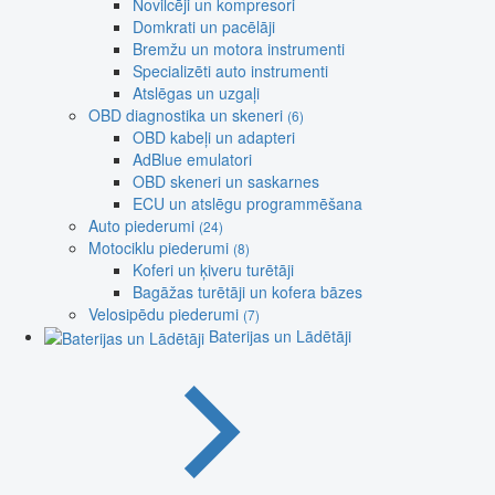
Novilcēji un kompresori
Domkrati un pacēlāji
Bremžu un motora instrumenti
Specializēti auto instrumenti
Atslēgas un uzgaļi
OBD diagnostika un skeneri
(6)
OBD kabeļi un adapteri
AdBlue emulatori
OBD skeneri un saskarnes
ECU un atslēgu programmēšana
Auto piederumi
(24)
Motociklu piederumi
(8)
Koferi un ķiveru turētāji
Bagāžas turētāji un kofera bāzes
Velosipēdu piederumi
(7)
Baterijas un Lādētāji