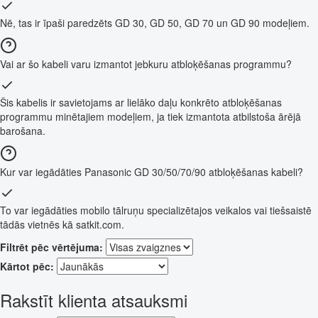
Nē, tas ir īpaši paredzēts GD 30, GD 50, GD 70 un GD 90 modeļiem.
Vai ar šo kabeli varu izmantot jebkuru atbloķēšanas programmu?
Šis kabelis ir savietojams ar lielāko daļu konkrēto atbloķēšanas
programmu minētajiem modeļiem, ja tiek izmantota atbilstoša ārējā
barošana.
Kur var iegādāties Panasonic GD 30/50/70/90 atbloķēšanas kabeli?
To var iegādāties mobilo tālruņu specializētajos veikalos vai tiešsaistē
tādās vietnēs kā satkit.com.
Filtrēt pēc vērtējuma:
Kārtot pēc:
Rakstīt klienta atsauksmi