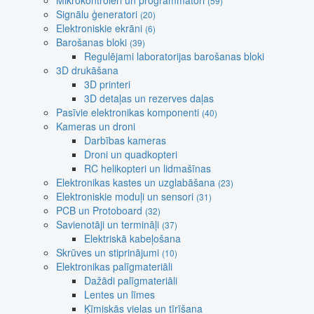
Mikrokontroleri un programmatori
(59)
Signālu ģeneratori
(20)
Elektroniskie ekrāni
(6)
Barošanas bloki
(39)
Regulējami laboratorijas barošanas bloki
3D drukāšana
3D printeri
3D detaļas un rezerves daļas
Pasīvie elektronikas komponenti
(40)
Kameras un droni
Darbības kameras
Droni un quadkopteri
RC helikopteri un lidmašīnas
Elektronikas kastes un uzglabāšana
(23)
Elektroniskie moduļi un sensori
(31)
PCB un Protoboard
(32)
Savienotāji un termināļi
(37)
Elektriskā kabeļošana
Skrūves un stiprinājumi
(10)
Elektronikas palīgmateriāli
Dažādi palīgmateriāli
Lentes un līmes
Ķīmiskās vielas un tīrīšana