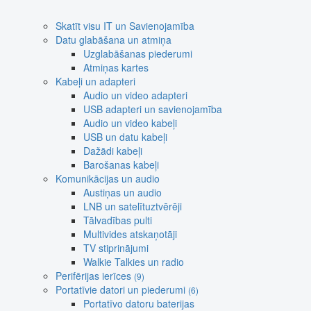
Skatīt visu IT un Savienojamība
Datu glabāšana un atmiņa
Uzglabāšanas piederumi
Atmiņas kartes
Kabeļi un adapteri
Audio un video adapteri
USB adapteri un savienojamība
Audio un video kabeļi
USB un datu kabeļi
Dažādi kabeļi
Barošanas kabeļi
Komunikācijas un audio
Austiņas un audio
LNB un satelītuztvērēji
Tālvadības pulti
Multivides atskaņotāji
TV stiprinājumi
Walkie Talkies un radio
Perifērijas ierīces
(9)
Portatīvie datori un piederumi
(6)
Portatīvo datoru baterijas