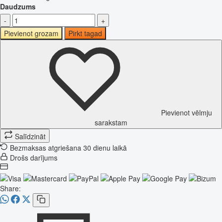
Daudzums
-
+
Pievienot grozam
Pirkt tagad
Pievienot vēlmju
sarakstam
Salīdzināt
Bezmaksas atgriešana 30 dienu laikā
Drošs darījums
Share: