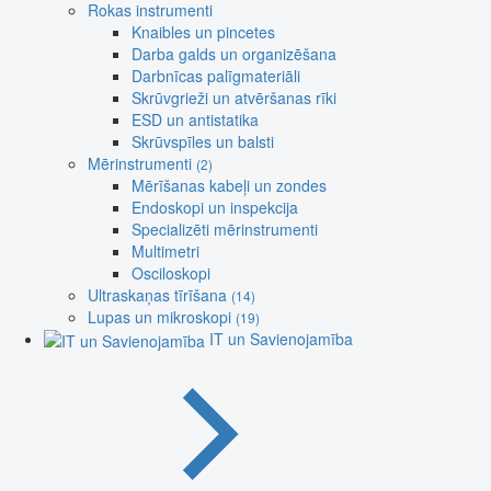
Rokas instrumenti
Knaibles un pincetes
Darba galds un organizēšana
Darbnīcas palīgmateriāli
Skrūvgrieži un atvēršanas rīki
ESD un antistatika
Skrūvspīles un balsti
Mērinstrumenti
(2)
Mērīšanas kabeļi un zondes
Endoskopi un inspekcija
Specializēti mērinstrumenti
Multimetri
Osciloskopi
Ultraskaņas tīrīšana
(14)
Lupas un mikroskopi
(19)
IT un Savienojamība