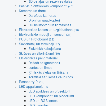
3D detaļas un rezerves daļas
Pasīvie elektronikas komponenti
(40)
Kameras un droni
Darbības kameras
Droni un quadkopteri
RC helikopteri un lidmašīnas
Elektronikas kastes un uzglabāšana
(23)
Elektroniskie moduļi un sensori
(31)
PCB un Protoboard
(32)
Savienotāji un termināļi
(37)
Elektriskā kabeļošana
Skrūves un stiprinājumi
(10)
Elektronikas palīgmateriāli
Dažādi palīgmateriāli
Lentes un līmes
Ķīmiskās vielas un tīrīšana
Termiski sarūkošās caurulītes
Raspberry Pi
(10)
LED apgaismojums
LED spuldzes un prožektori
LED komponenti un piederumi
LED un RGB lentes
LED caurules