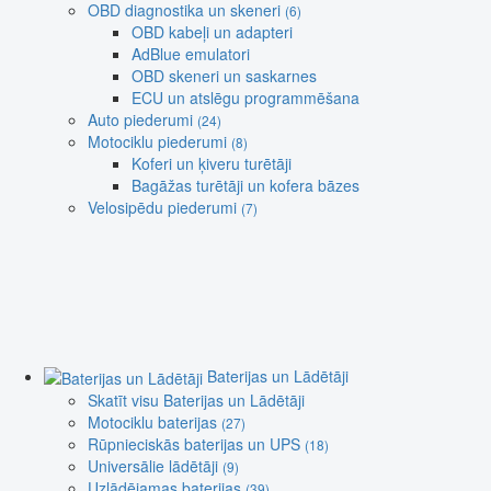
OBD diagnostika un skeneri
(6)
OBD kabeļi un adapteri
AdBlue emulatori
OBD skeneri un saskarnes
ECU un atslēgu programmēšana
Auto piederumi
(24)
Motociklu piederumi
(8)
Koferi un ķiveru turētāji
Bagāžas turētāji un kofera bāzes
Velosipēdu piederumi
(7)
Baterijas un Lādētāji
Skatīt visu Baterijas un Lādētāji
Motociklu baterijas
(27)
Rūpnieciskās baterijas un UPS
(18)
Universālie lādētāji
(9)
Uzlādējamas baterijas
(39)