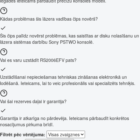
iegādes ieteicams pārbaudīt precīzu konsoles modeli.
Kādas problēmas šis lāzera vadības čips novērš?
Šis čips palīdz novērst problēmas, kas saistītas ar disku nolasīšanu un
lāzera sistēmas darbību Sony PSTWO konsolē.
Vai es varu uzstādīt RS2006EFV pats?
Uzstādīšanai nepieciešamas tehniskas zināšanas elektronikā un
lodēšanā. Ieteicams, lai to veic profesionālis vai specializēts tehniķis.
Vai šai rezerves daļai ir garantija?
Garantija ir atkarīga no pārdevēja. Ieteicams pārbaudīt konkrētos
nosacījumus pirkuma brīdī.
Filtrēt pēc vērtējuma: