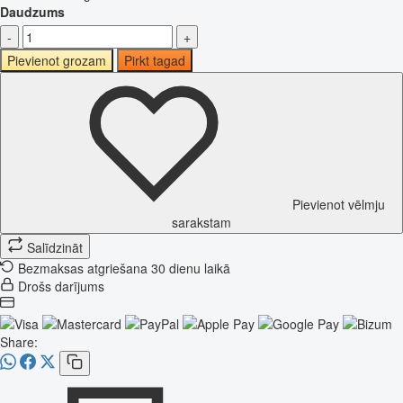
Daudzums
-
+
Pievienot grozam
Pirkt tagad
Pievienot vēlmju
sarakstam
Salīdzināt
Bezmaksas atgriešana 30 dienu laikā
Drošs darījums
Share: