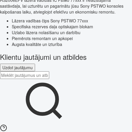
RS2006EFV lāzera vadības IC Pstwo 77xxx ir neaizstājama
sastāvdaļa, lai uzturētu un pagarinātu jūsu Sony PSTWO konsoles
kalpošanas laiku, atvieglojot efektīvu un ekonomisku remontu.
Lāzera vadības čips Sony PSTWO 77xxx
Specifiska rezerves daļa optiskajam blokam
Uzlabo lāzera nolasīšanu un darbību
Piemērots remontam un apkopei
Augsta kvalitāte un izturība
Klientu jautājumi un atbildes
Uzdot jautājumu