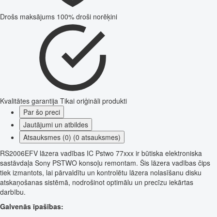
Drošs maksājums
100% droši norēķini
Kvalitātes garantija
Tikai oriģināli produkti
Par šo preci
Jautājumi un atbildes
Atsauksmes (0) (0 atsauksmes)
RS2006EFV lāzera vadības IC Pstwo 77xxx ir būtiska elektroniska
sastāvdaļa Sony PSTWO konsoļu remontam. Šis lāzera vadības čips
tiek izmantots, lai pārvaldītu un kontrolētu lāzera nolasīšanu disku
atskaņošanas sistēmā, nodrošinot optimālu un precīzu iekārtas
darbību.
Galvenās īpašības: