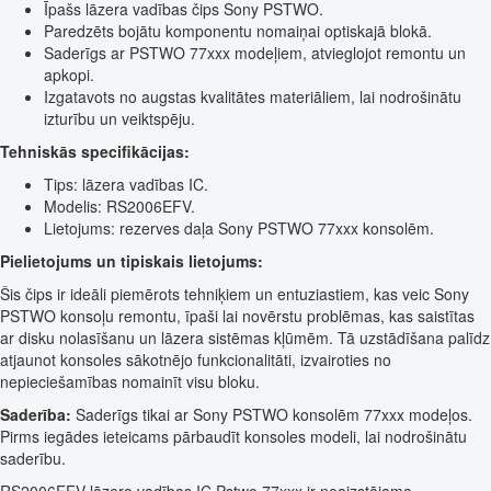
Īpašs lāzera vadības čips Sony PSTWO.
Paredzēts bojātu komponentu nomaiņai optiskajā blokā.
Saderīgs ar PSTWO 77xxx modeļiem, atvieglojot remontu un
apkopi.
Izgatavots no augstas kvalitātes materiāliem, lai nodrošinātu
izturību un veiktspēju.
Tehniskās specifikācijas:
Tips: lāzera vadības IC.
Modelis: RS2006EFV.
Lietojums: rezerves daļa Sony PSTWO 77xxx konsolēm.
Pielietojums un tipiskais lietojums:
Šis čips ir ideāli piemērots tehniķiem un entuziastiem, kas veic Sony
PSTWO konsoļu remontu, īpaši lai novērstu problēmas, kas saistītas
ar disku nolasīšanu un lāzera sistēmas kļūmēm. Tā uzstādīšana palīdz
atjaunot konsoles sākotnējo funkcionalitāti, izvairoties no
nepieciešamības nomainīt visu bloku.
Saderība:
Saderīgs tikai ar Sony PSTWO konsolēm 77xxx modeļos.
Pirms iegādes ieteicams pārbaudīt konsoles modeli, lai nodrošinātu
saderību.