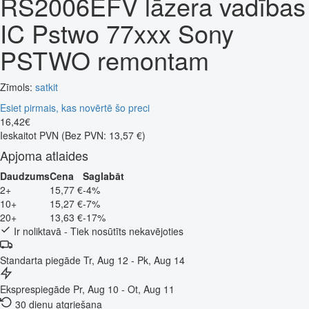
RS2006EFV lāzera vadības
IC Pstwo 77xxx Sony
PSTWO remontam
Zīmols:
satkit
Esiet pirmais, kas novērtē šo preci
16
,
42
€
Ieskaitot PVN
(Bez PVN: 13,57 €)
Apjoma atlaides
Daudzums
Cena
Saglabāt
2+
15,77 €
-4%
10+
15,27 €
-7%
20+
13,63 €
-17%
Ir noliktavā - Tiek nosūtīts nekavējoties
Standarta piegāde
Tr, Aug 12 - Pk, Aug 14
Eksprespiegāde
Pr, Aug 10 - Ot, Aug 11
30 dienu atgriešana