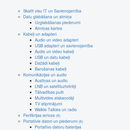
Skatīt visu IT un Savienojamība
Datu glabāšana un atmiņa
Uzglabāšanas piederumi
Atmiņas kartes
Kabeļi un adapteri
Audio un video adapteri
USB adapteri un savienojamība
Audio un video kabeļi
USB un datu kabeļi
Dažādi kabeļi
Barošanas kabeļi
Komunikācijas un audio
Austiņas un audio
LNB un satelītuztvērēji
Tālvadības pulti
Multivides atskaņotāji
TV stiprinājumi
Walkie Talkies un radio
Perifērijas ierīces
(9)
Portatīvie datori un piederumi
(6)
Portatīvo datoru baterijas