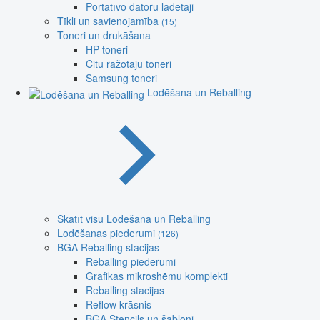
Portatīvo datoru lādētāji
Tīkli un savienojamība
(15)
Toneri un drukāšana
HP toneri
Citu ražotāju toneri
Samsung toneri
Lodēšana un Reballing
Skatīt visu Lodēšana un Reballing
Lodēšanas piederumi
(126)
BGA Reballing stacijas
Reballing piederumi
Grafikas mikroshēmu komplekti
Reballing stacijas
Reflow krāsnis
BGA Stencils un šabloni