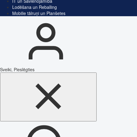
IT un Savienojamība
Lodēšana un Reballing
Mobilie tālruņi un Planšetes
Sveiki, Pieslēgties