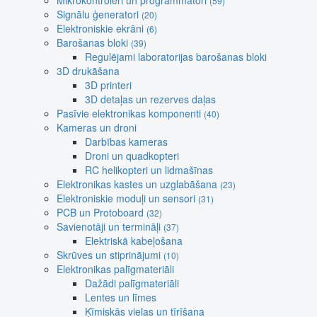
Mikrokontroleri un programmatori
(59)
Signālu ģeneratori
(20)
Elektroniskie ekrāni
(6)
Barošanas bloki
(39)
Regulējami laboratorijas barošanas bloki
3D drukāšana
3D printeri
3D detaļas un rezerves daļas
Pasīvie elektronikas komponenti
(40)
Kameras un droni
Darbības kameras
Droni un quadkopteri
RC helikopteri un lidmašīnas
Elektronikas kastes un uzglabāšana
(23)
Elektroniskie moduļi un sensori
(31)
PCB un Protoboard
(32)
Savienotāji un termināļi
(37)
Elektriskā kabeļošana
Skrūves un stiprinājumi
(10)
Elektronikas palīgmateriāli
Dažādi palīgmateriāli
Lentes un līmes
Ķīmiskās vielas un tīrīšana