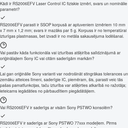
Kādi ir RS2006EFV Laser Control IC fiziskie izmēri, svars un nominālie
parametri?
RS2006EFV parasti ir SSOP korpusā ar aptuveniem izmēriem 10 mm
x 7 mm x 1,2 mm; svars ir mazāks par 5 g. Korpuss ir no temperatūrai
izturīgas plastmasas, bet izvadi ir no metāla sakausējuma lodēšanai.
Vai pastāv kāda funkcionāla vai izturības atšķirība salīdzinājumā ar
oriģinālajiem Sony IC vai citām saderīgām markām?
Lai gan oriģinālie Sony varianti var nodrošināt stingrākas tolerances un
zemāku atteices līmeni, saderīgie IC, piemēram, šis, parasti veic tās
pašas pamatfunkcijas, taču izturība var atšķirties atkarībā no ražotāja;
ieteicams iegādāties no pārbaudītiem piegādātājiem.
Vai RS2006EFV ir saderīgs ar visām Sony PSTWO konsolēm?
RS2006EFV ir saderīgs ar Sony PSTWO 77xxx modeļiem. Pirms