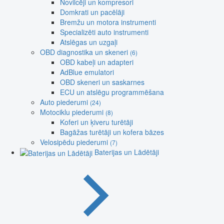
Novilcēji un kompresori
Domkrati un pacēlāji
Bremžu un motora instrumenti
Specializēti auto instrumenti
Atslēgas un uzgaļi
OBD diagnostika un skeneri
(6)
OBD kabeļi un adapteri
AdBlue emulatori
OBD skeneri un saskarnes
ECU un atslēgu programmēšana
Auto piederumi
(24)
Motociklu piederumi
(8)
Koferi un ķiveru turētāji
Bagāžas turētāji un kofera bāzes
Velosipēdu piederumi
(7)
Baterijas un Lādētāji