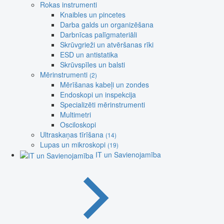
Rokas instrumenti
Knaibles un pincetes
Darba galds un organizēšana
Darbnīcas palīgmateriāli
Skrūvgrieži un atvēršanas rīki
ESD un antistatika
Skrūvspīles un balsti
Mērinstrumenti
(2)
Mērīšanas kabeļi un zondes
Endoskopi un inspekcija
Specializēti mērinstrumenti
Multimetri
Osciloskopi
Ultraskaņas tīrīšana
(14)
Lupas un mikroskopi
(19)
IT un Savienojamība