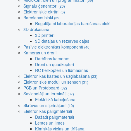
Mikrokontroleri un programmatori
(59)
Signālu ģeneratori
(20)
Elektroniskie ekrāni
(6)
Barošanas bloki
(39)
Regulējami laboratorijas barošanas bloki
3D drukāšana
3D printeri
3D detaļas un rezerves daļas
Pasīvie elektronikas komponenti
(40)
Kameras un droni
Darbības kameras
Droni un quadkopteri
RC helikopteri un lidmašīnas
Elektronikas kastes un uzglabāšana
(23)
Elektroniskie moduļi un sensori
(31)
PCB un Protoboard
(32)
Savienotāji un termināļi
(37)
Elektriskā kabeļošana
Skrūves un stiprinājumi
(10)
Elektronikas palīgmateriāli
Dažādi palīgmateriāli
Lentes un līmes
Ķīmiskās vielas un tīrīšana