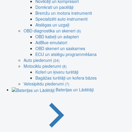
Novilcēji un kompresori
Domkrati un pacēlāji
Bremžu un motora instrumenti
Specializēti auto instrumenti
Atslēgas un uzgaļi
OBD diagnostika un skeneri
(6)
OBD kabeļi un adapteri
AdBlue emulatori
OBD skeneri un saskarnes
ECU un atslēgu programmēšana
Auto piederumi
(24)
Motociklu piederumi
(8)
Koferi un ķiveru turētāji
Bagāžas turētāji un kofera bāzes
Velosipēdu piederumi
(7)
Baterijas un Lādētāji