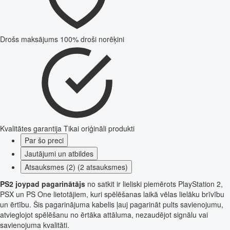
Drošs maksājums
100% droši norēķini
Kvalitātes garantija
Tikai oriģināli produkti
Par šo preci
Jautājumi un atbildes
Atsauksmes (2) (2 atsauksmes)
PS2 joypad pagarinātājs
no satkit ir lieliski piemērots PlayStation 2,
PSX un PS One lietotājiem, kuri spēlēšanas laikā vēlas lielāku brīvību
un ērtību. Šis pagarinājuma kabelis ļauj pagarināt pults savienojumu,
atvieglojot spēlēšanu no ērtāka attāluma, nezaudējot signālu vai
savienojuma kvalitāti.