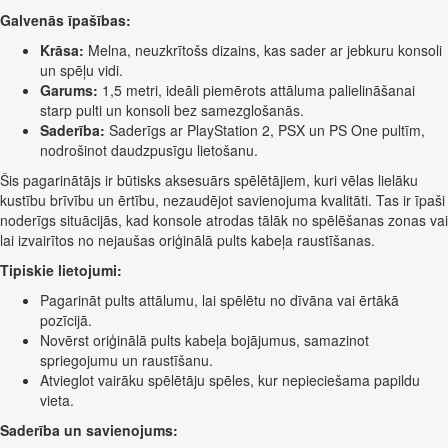
Galvenās īpašības:
Krāsa:
Melna, neuzkrītošs dizains, kas sader ar jebkuru konsoli
un spēļu vidi.
Garums:
1,5 metri, ideāli piemērots attāluma palielināšanai
starp pulti un konsoli bez samezglošanās.
Saderība:
Saderīgs ar PlayStation 2, PSX un PS One pultīm,
nodrošinot daudzpusīgu lietošanu.
Šis pagarinātājs ir būtisks aksesuārs spēlētājiem, kuri vēlas lielāku
kustību brīvību un ērtību, nezaudējot savienojuma kvalitāti. Tas ir īpaši
noderīgs situācijās, kad konsole atrodas tālāk no spēlēšanas zonas vai
lai izvairītos no nejaušas oriģinālā pults kabeļa raustīšanas.
Tipiskie lietojumi:
Pagarināt pults attālumu, lai spēlētu no dīvāna vai ērtākā
pozīcijā.
Novērst oriģinālā pults kabeļa bojājumus, samazinot
spriegojumu un raustīšanu.
Atvieglot vairāku spēlētāju spēles, kur nepieciešama papildu
vieta.
Saderība un savienojums: