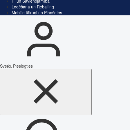
IT un Savienojamība
Lodēšana un Reballing
Mobilie tālruņi un Planšetes
Sveiki, Pieslēgties