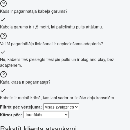
Kāds ir pagarinātāja kabeļa garums?
Kabeļa garums ir 1,5 metri, lai palielinātu pults attālumu.
Vai šī pagarinātāja lietošanai ir nepieciešams adapteris?
Nē, kabelis tiek pieslēgts tieši pie pults un ir plug and play, bez
adapteriem.
Kādā krāsā ir pagarinātājs?
Kabelis ir melnā krāsā, kas labi sader ar lielāko daļu konsolēm.
Filtrēt pēc vērtējuma:
Kārtot pēc:
Rakstīt klienta atsauksmi