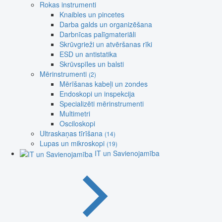
Rokas instrumenti
Knaibles un pincetes
Darba galds un organizēšana
Darbnīcas palīgmateriāli
Skrūvgrieži un atvēršanas rīki
ESD un antistatika
Skrūvspīles un balsti
Mērinstrumenti
(2)
Mērīšanas kabeļi un zondes
Endoskopi un inspekcija
Specializēti mērinstrumenti
Multimetri
Osciloskopi
Ultraskaņas tīrīšana
(14)
Lupas un mikroskopi
(19)
IT un Savienojamība