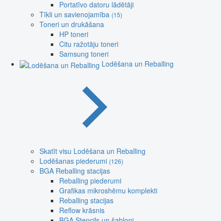
Portatīvo datoru lādētāji
Tīkli un savienojamība
(15)
Toneri un drukāšana
HP toneri
Citu ražotāju toneri
Samsung toneri
Lodēšana un Reballing
Skatīt visu Lodēšana un Reballing
Lodēšanas piederumi
(126)
BGA Reballing stacijas
Reballing piederumi
Grafikas mikroshēmu komplekti
Reballing stacijas
Reflow krāsnis
BGA Stencils un šabloni