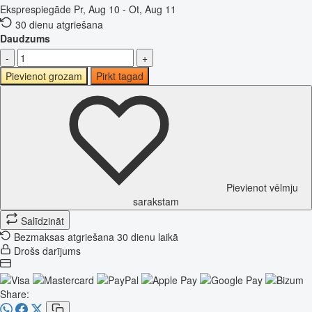
Eksprespiegāde
Pr, Aug 10 - Ot, Aug 11
30 dienu atgriešana
Daudzums
-
+
Pievienot grozam
Pirkt tagad
Pievienot vēlmju
sarakstam
Salīdzināt
Bezmaksas atgriešana 30 dienu laikā
Drošs darījums
Share: