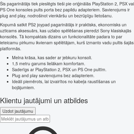
Šis pagarinātājs tiek pieslēgts tieši pie oriģinālās PlayStation 2, PSX vai
PS One konsoles pults porta bez papildu adapteriem. Savienojums ir
plug and play, nodrošinot vienkāršu un bezrūpīgu lietošanu.
Kopumā satkit PS2 joypad pagarinātājs ir praktisks, ekonomisks un
uzticams aksesuārs, kas uzlabo spēlēšanas pieredzi Sony klasiskajās
konsolēs. Tā kompaktais dizains un funkcionalitāte padara to par
ieteicamu pirkumu ikvienam spēlētājam, kurš izmanto vadu pultis šajās
platformās.
Melna krāsa, kas sader ar jebkuru konsoli.
1,5 metru garums lielākam komfortam.
Saderīgs ar PlayStation 2, PSX un PS One pultīm.
Plug and play savienojums bez adapteriem.
Ideāli piemērots, lai izvairītos no kabeļa raustīšanas un
bojājumiem.
Klientu jautājumi un atbildes
Uzdot jautājumu