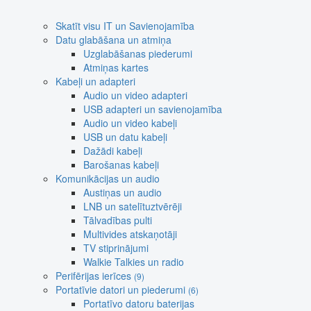
Skatīt visu IT un Savienojamība
Datu glabāšana un atmiņa
Uzglabāšanas piederumi
Atmiņas kartes
Kabeļi un adapteri
Audio un video adapteri
USB adapteri un savienojamība
Audio un video kabeļi
USB un datu kabeļi
Dažādi kabeļi
Barošanas kabeļi
Komunikācijas un audio
Austiņas un audio
LNB un satelītuztvērēji
Tālvadības pulti
Multivides atskaņotāji
TV stiprinājumi
Walkie Talkies un radio
Perifērijas ierīces
(9)
Portatīvie datori un piederumi
(6)
Portatīvo datoru baterijas