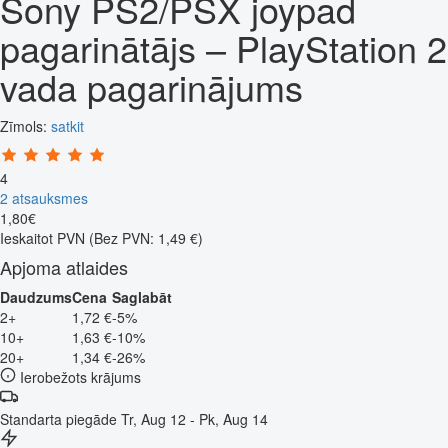
Sony PS2/PSX joypad
pagarinātājs – PlayStation 2
vada pagarinājums
Zīmols:
satkit
4
2 atsauksmes
1
,
80
€
Ieskaitot PVN
(Bez PVN: 1,49 €)
Apjoma atlaides
Daudzums
Cena
Saglabāt
2+
1,72 €
-5%
10+
1,63 €
-10%
20+
1,34 €
-26%
Ierobežots krājums
Standarta piegāde
Tr, Aug 12 - Pk, Aug 14