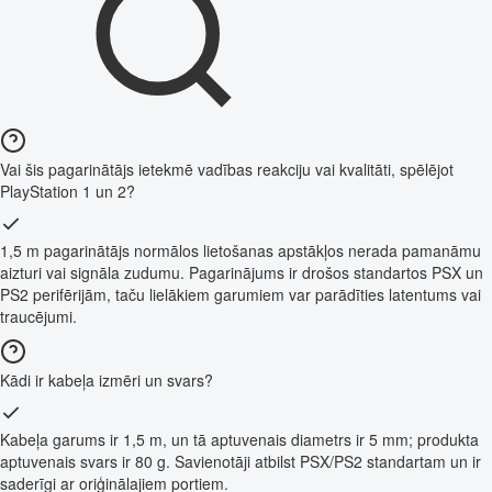
Vai šis pagarinātājs ietekmē vadības reakciju vai kvalitāti, spēlējot
PlayStation 1 un 2?
1,5 m pagarinātājs normālos lietošanas apstākļos nerada pamanāmu
aizturi vai signāla zudumu. Pagarinājums ir drošos standartos PSX un
PS2 perifērijām, taču lielākiem garumiem var parādīties latentums vai
traucējumi.
Kādi ir kabeļa izmēri un svars?
Kabeļa garums ir 1,5 m, un tā aptuvenais diametrs ir 5 mm; produkta
aptuvenais svars ir 80 g. Savienotāji atbilst PSX/PS2 standartam un ir
saderīgi ar oriģinālajiem portiem.