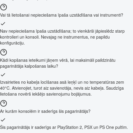
Vai tā lietošanai nepieciešama īpaša uzstādīšana vai instrumenti?
Nav nepieciešama īpaša uzstādīšana; to vienkārši jāpieslēdz starp
kontrolieri un konsoli. Nevajag ne instrumentus, ne papildu
konfigurāciju.
Kādi kopšanas ieteikumi jāņem vērā, lai maksimāli paildzinātu
pagarinātāja kalpošanas laiku?
Izvairieties no kabeļa locīšanas asā leņķī un no temperatūras zem
40°C. Atvienojiet, turot aiz savienotāja, nevis aiz kabeļa. Saudzīga
lietošana novērš iekšējo savienojumu bojājumus.
Ar kurām konsolēm ir saderīgs šis pagarinātājs?
Šis pagarinātājs ir saderīgs ar PlayStation 2, PSX un PS One pultīm.