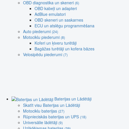
OBD diagnostika un skeneri
(6)
OBD kabeļi un adapteri
AdBlue emulatori
OBD skeneri un saskarnes
ECU un atslēgu programmēšana
Auto piederumi
(24)
Motociklu piederumi
(8)
Koferi un ķiveru turētāji
Bagāžas turētāji un kofera bāzes
Velosipēdu piederumi
(7)
Baterijas un Lādētāji
Skatīt visu Baterijas un Lādētāji
Motociklu baterijas
(27)
Rūpnieciskās baterijas un UPS
(18)
Universālie lādētāji
(9)
Uzlādējamas baterijas
(39)