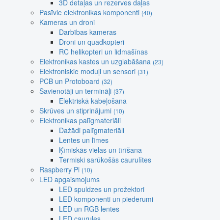
3D detaļas un rezerves daļas
Pasīvie elektronikas komponenti
(40)
Kameras un droni
Darbības kameras
Droni un quadkopteri
RC helikopteri un lidmašīnas
Elektronikas kastes un uzglabāšana
(23)
Elektroniskie moduļi un sensori
(31)
PCB un Protoboard
(32)
Savienotāji un termināļi
(37)
Elektriskā kabeļošana
Skrūves un stiprinājumi
(10)
Elektronikas palīgmateriāli
Dažādi palīgmateriāli
Lentes un līmes
Ķīmiskās vielas un tīrīšana
Termiski sarūkošās caurulītes
Raspberry Pi
(10)
LED apgaismojums
LED spuldzes un prožektori
LED komponenti un piederumi
LED un RGB lentes
LED caurules