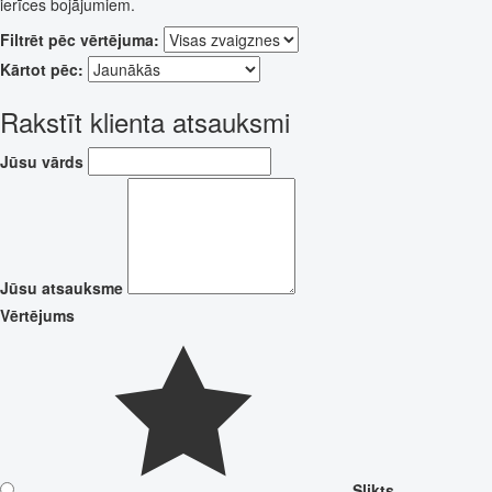
ierīces bojājumiem.
Filtrēt pēc vērtējuma:
Kārtot pēc:
Rakstīt klienta atsauksmi
Jūsu vārds
Jūsu atsauksme
Vērtējums
Slikts