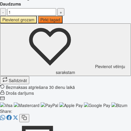
Daudzums
-
+
Pievienot grozam
Pirkt tagad
Pievienot vēlmju
sarakstam
Salīdzināt
Bezmaksas atgriešana 30 dienu laikā
Drošs darījums
Share: