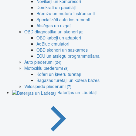
Novilcēji un kompresori
Domkrati un pacēlāji
Bremžu un motora instrumenti
Specializēti auto instrumenti
Atslēgas un uzgaļi
OBD diagnostika un skeneri
(6)
OBD kabeļi un adapteri
AdBlue emulatori
OBD skeneri un saskarnes
ECU un atslēgu programmēšana
Auto piederumi
(24)
Motociklu piederumi
(8)
Koferi un ķiveru turētāji
Bagāžas turētāji un kofera bāzes
Velosipēdu piederumi
(7)
Baterijas un Lādētāji