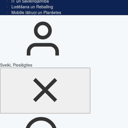
IT un Savienojamība
Lodēšana un Reballing
Mobilie tālruņi un Planšetes
Sveiki, Pieslēgties