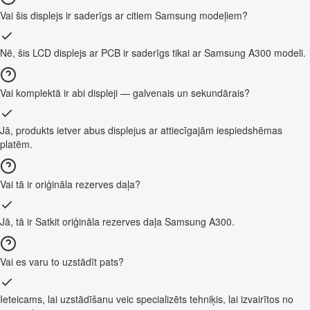
Vai šis displejs ir saderīgs ar citiem Samsung modeļiem?
Nē, šis LCD displejs ar PCB ir saderīgs tikai ar Samsung A300 modeli.
Vai komplektā ir abi displeji — galvenais un sekundārais?
Jā, produkts ietver abus displejus ar attiecīgajām iespiedshēmas
platēm.
Vai tā ir oriģināla rezerves daļa?
Jā, tā ir Satkit oriģināla rezerves daļa Samsung A300.
Vai es varu to uzstādīt pats?
Ieteicams, lai uzstādīšanu veic specializēts tehniķis, lai izvairītos no