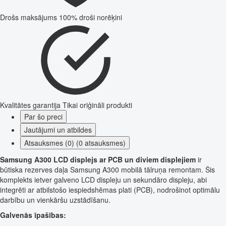
Drošs maksājums
100% droši norēķini
Kvalitātes garantija
Tikai oriģināli produkti
Par šo preci
Jautājumi un atbildes
Atsauksmes (0) (0 atsauksmes)
Samsung A300 LCD displejs ar PCB un diviem displejiem
ir
būtiska rezerves daļa Samsung A300 mobilā tālruņa remontam. Šis
komplekts ietver galveno LCD displeju un sekundāro displeju, abi
integrēti ar atbilstošo iespiedshēmas plati (PCB), nodrošinot optimālu
darbību un vienkāršu uzstādīšanu.
Galvenās īpašības: