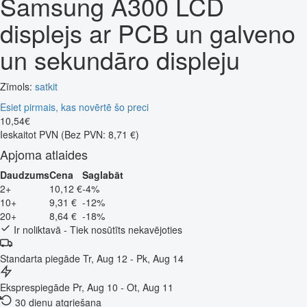
Samsung A300 LCD
displejs ar PCB un galveno
un sekundāro displeju
Zīmols:
satkit
Esiet pirmais, kas novērtē šo preci
10
,
54
€
Ieskaitot PVN
(Bez PVN: 8,71 €)
Apjoma atlaides
Daudzums
Cena
Saglabāt
2+
10,12 €
-4%
10+
9,31 €
-12%
20+
8,64 €
-18%
Ir noliktavā - Tiek nosūtīts nekavējoties
Standarta piegāde
Tr, Aug 12 - Pk, Aug 14
Eksprespiegāde
Pr, Aug 10 - Ot, Aug 11
30 dienu atgriešana