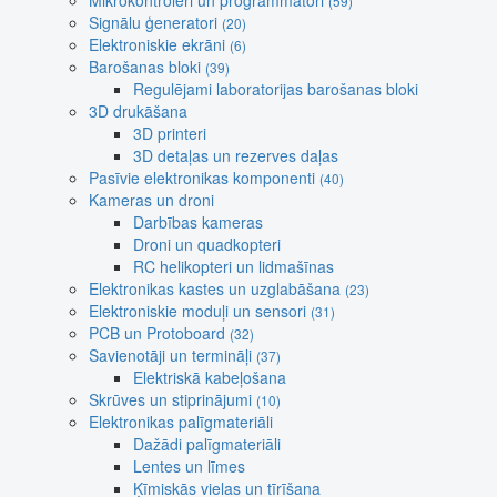
Mikrokontroleri un programmatori
(59)
Signālu ģeneratori
(20)
Elektroniskie ekrāni
(6)
Barošanas bloki
(39)
Regulējami laboratorijas barošanas bloki
3D drukāšana
3D printeri
3D detaļas un rezerves daļas
Pasīvie elektronikas komponenti
(40)
Kameras un droni
Darbības kameras
Droni un quadkopteri
RC helikopteri un lidmašīnas
Elektronikas kastes un uzglabāšana
(23)
Elektroniskie moduļi un sensori
(31)
PCB un Protoboard
(32)
Savienotāji un termināļi
(37)
Elektriskā kabeļošana
Skrūves un stiprinājumi
(10)
Elektronikas palīgmateriāli
Dažādi palīgmateriāli
Lentes un līmes
Ķīmiskās vielas un tīrīšana