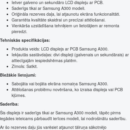
Ietver galveno un sekundāro LCD displeju ar PCB.
Saderīgs tikai ar Samsung A300 modeli.
Oriģināla rezerves daļa, lai atjaunotu ekrāna funkcionalitāti.
Garantēta kvalitāte skaidrai un precīzai attēlošanai.
Vienkārša uzstādīšana tehniķiem un lietotājiem ar remonta
pieredzi.
Tehniskās specifikācijas:
Produkta veids: LCD displejs ar PCB Samsung A300.
Iekļautās sastāvdaļas: divi displeji (galvenais un sekundārais) ar
attiecīgajām iespiedshēmas platēm.
Zīmols: Satkit.
Biežākie lietojumi:
Sabojāta vai bojāta ekrāna nomaiņa Samsung A300.
Attēlošanas problēmu novēršana, ko izraisa displeja vai PCB
kļūmes.
Saderība:
Šis displejs ir saderīgs tikai ar Samsung A300 modeli, tāpēc pirms
iegādes ieteicams pārbaudīt ierīces modeli, lai nodrošinātu saderību.
Ar šo rezerves daļu jūs varēsiet atjaunot tālruņa sākotnējo