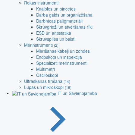
Rokas instrumenti
Knaibles un pincetes
Darba galds un organizēšana
Darbnīcas palīgmateriāli
Skrūvgrieži un atvēršanas rīki
ESD un antistatika
Skrūvspīles un balsti
Mērinstrumenti
(2)
Mērīšanas kabeļi un zondes
Endoskopi un inspekcija
Specializēti mērinstrumenti
Multimetri
Osciloskopi
Ultraskaņas tīrīšana
(14)
Lupas un mikroskopi
(19)
IT un Savienojamība