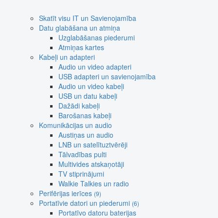
Skatīt visu IT un Savienojamība
Datu glabāšana un atmiņa
Uzglabāšanas piederumi
Atmiņas kartes
Kabeļi un adapteri
Audio un video adapteri
USB adapteri un savienojamība
Audio un video kabeļi
USB un datu kabeļi
Dažādi kabeļi
Barošanas kabeļi
Komunikācijas un audio
Austiņas un audio
LNB un satelītuztvērēji
Tālvadības pulti
Multivides atskaņotāji
TV stiprinājumi
Walkie Talkies un radio
Perifērijas ierīces
(9)
Portatīvie datori un piederumi
(6)
Portatīvo datoru baterijas