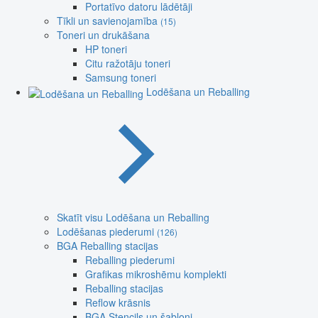
Portatīvo datoru lādētāji
Tīkli un savienojamība
(15)
Toneri un drukāšana
HP toneri
Citu ražotāju toneri
Samsung toneri
Lodēšana un Reballing
Skatīt visu Lodēšana un Reballing
Lodēšanas piederumi
(126)
BGA Reballing stacijas
Reballing piederumi
Grafikas mikroshēmu komplekti
Reballing stacijas
Reflow krāsnis
BGA Stencils un šabloni