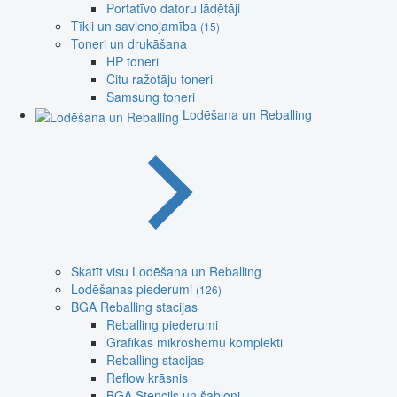
Portatīvo datoru lādētāji
Tīkli un savienojamība
(15)
Toneri un drukāšana
HP toneri
Citu ražotāju toneri
Samsung toneri
Lodēšana un Reballing
Skatīt visu Lodēšana un Reballing
Lodēšanas piederumi
(126)
BGA Reballing stacijas
Reballing piederumi
Grafikas mikroshēmu komplekti
Reballing stacijas
Reflow krāsnis
BGA Stencils un šabloni