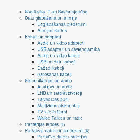
Skatīt visu IT un Savienojamība
Datu glabāšana un atmiņa
Uzglabāšanas piederumi
Atmiņas kartes
Kabeļi un adapteri
Audio un video adapteri
USB adapteri un savienojamība
Audio un video kabeļi
USB un datu kabeļi
Dažādi kabeļi
Barošanas kabeļi
Komunikācijas un audio
Austiņas un audio
LNB un satelītuztvērēji
Tālvadības pulti
Multivides atskaņotāji
TV stiprinājumi
Walkie Talkies un radio
Perifērijas ierīces
(9)
Portatīvie datori un piederumi
(6)
Portatīvo datoru baterijas