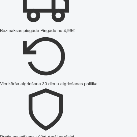
Bezmaksas piegāde
Piegāde no 4,99€
Vienkārša atgriešana
30 dienu atgriešanas politika
Drošs maksājums
100% droši norēķini