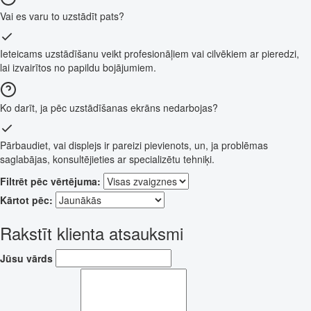
Vai es varu to uzstādīt pats?
Ieteicams uzstādīšanu veikt profesionāļiem vai cilvēkiem ar pieredzi,
lai izvairītos no papildu bojājumiem.
Ko darīt, ja pēc uzstādīšanas ekrāns nedarbojas?
Pārbaudiet, vai displejs ir pareizi pievienots, un, ja problēmas
saglabājas, konsultējieties ar specializētu tehniķi.
Filtrēt pēc vērtējuma:
Kārtot pēc:
Rakstīt klienta atsauksmi
Jūsu vārds