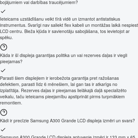
bojājumiem vai darbības traucējumiem?
Ieteicams uzstādīšanu veikt tīrā vidē un izmantot antistatiskus
instrumentus. Svarīgi nav saliekt flex kabeli un montāžas laikā nespiest
LCD centru. Bieža kļūda ir savienotāju sabojāšana, tos ievietojot ar
spēku.
Kāda ir šī displeja garantijas politika un vai rezerves daļas ir viegli
pieejamas?
Parasti šiem displejiem ir ierobežota garantija pret ražošanas
defektiem, parasti līdz 6 mēnešiem, lai gan tas ir atkarīgs no
izplatītāja. Rezerves daļas ir pieejamas lielākajā daļā specializēto
veikalu, taču ieteicams pieejamību apstiprināt pirms turpmākiem
remontiem.
Kādi ir precīzie Samsung A300 Grande LCD displeja izmēri un svars?
Samsung A300 Grande LCD displeja aptuvenie izmēri ir 133 mm x 65