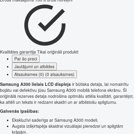
Kvalitātes garantija
Tikai oriģināli produkti
Par šo preci
Jautājumi un atbildes
Atsauksmes (0) (0 atsauksmes)
Samsung A300 lielais LCD displejs
ir būtiska detaļa, lai nomainītu
bojātu vai defektīvu jūsu Samsung A300 mobilā telefona ekrānu. Šī
oriģinālā rezerves detaļa nodrošina optimālu attēla kvalitāti, garantējot,
ka attēli un teksts ir redzami skaidri un ar atbilstošu spilgtumu.
Galvenās īpašības:
Ekskluzīvi saderīgs ar Samsung A300 modeli.
Augsta izšķirtspēja skaidrai vizuālajai pieredzei un spilgtām
krāsām.