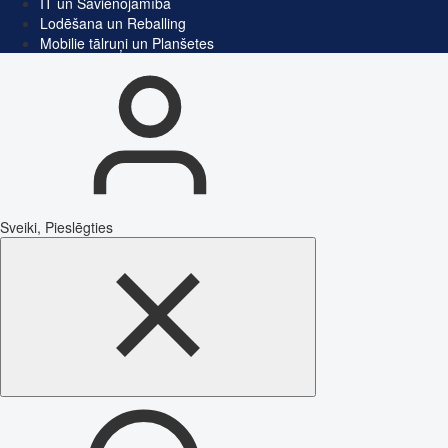
IT un Savienojamība
Lodēšana un Reballing
Mobilie tālruņi un Planšetes
Sveiki, Pieslēgties