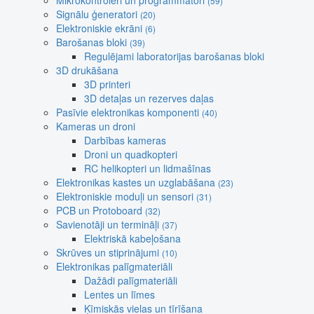
Mikrokontroleri un programmatori
(59)
Signālu ģeneratori
(20)
Elektroniskie ekrāni
(6)
Barošanas bloki
(39)
Regulējami laboratorijas barošanas bloki
3D drukāšana
3D printeri
3D detaļas un rezerves daļas
Pasīvie elektronikas komponenti
(40)
Kameras un droni
Darbības kameras
Droni un quadkopteri
RC helikopteri un lidmašīnas
Elektronikas kastes un uzglabāšana
(23)
Elektroniskie moduļi un sensori
(31)
PCB un Protoboard
(32)
Savienotāji un termināļi
(37)
Elektriskā kabeļošana
Skrūves un stiprinājumi
(10)
Elektronikas palīgmateriāli
Dažādi palīgmateriāli
Lentes un līmes
Ķīmiskās vielas un tīrīšana