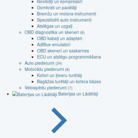
Novilcēji un kompresori
Domkrati un pacēlāji
Bremžu un motora instrumenti
Specializēti auto instrumenti
Atslēgas un uzgaļi
OBD diagnostika un skeneri
(6)
OBD kabeļi un adapteri
AdBlue emulatori
OBD skeneri un saskarnes
ECU un atslēgu programmēšana
Auto piederumi
(24)
Motociklu piederumi
(8)
Koferi un ķiveru turētāji
Bagāžas turētāji un kofera bāzes
Velosipēdu piederumi
(7)
Baterijas un Lādētāji