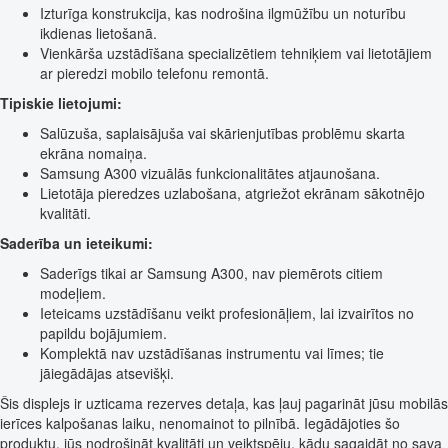
Izturīga konstrukcija, kas nodrošina ilgmūžību un noturību
ikdienas lietošanā.
Vienkārša uzstādīšana specializētiem tehniķiem vai lietotājiem
ar pieredzi mobilo telefonu remontā.
Tipiskie lietojumi:
Salūzuša, saplaisājuša vai skārienjutības problēmu skarta
ekrāna nomaiņa.
Samsung A300 vizuālās funkcionalitātes atjaunošana.
Lietotāja pieredzes uzlabošana, atgriežot ekrānam sākotnējo
kvalitāti.
Saderība un ieteikumi:
Saderīgs tikai ar Samsung A300, nav piemērots citiem
modeļiem.
Ieteicams uzstādīšanu veikt profesionāļiem, lai izvairītos no
papildu bojājumiem.
Komplektā nav uzstādīšanas instrumentu vai līmes; tie
jāiegādājas atsevišķi.
Šis displejs ir uzticama rezerves detaļa, kas ļauj pagarināt jūsu mobilās
ierīces kalpošanas laiku, nenomainot to pilnībā. Iegādājoties šo
produktu, jūs nodrošināt kvalitāti un veiktspēju, kādu sagaidāt no sava