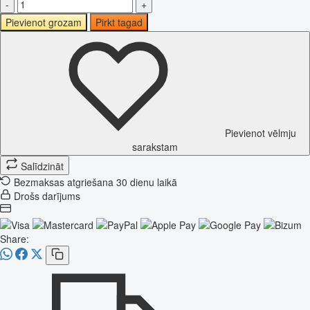
-
+
Pievienot grozam
Pirkt tagad
Pievienot vēlmju
sarakstam
Salīdzināt
Bezmaksas atgriešana 30 dienu laikā
Drošs darījums
Share: