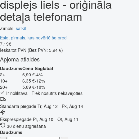
displejs liels - oriģināla
detaļa telefonam
Zīmols:
satkit
Esiet pirmais, kas novērtē šo preci
7
,
19
€
Ieskaitot PVN
(Bez PVN: 5,94 €)
Apjoma atlaides
Daudzums
Cena
Saglabāt
2+
6,90 €
-4%
10+
6,35 €
-12%
20+
5,89 €
-18%
Ir noliktavā - Tiek nosūtīts nekavējoties
Standarta piegāde
Tr, Aug 12 - Pk, Aug 14
Eksprespiegāde
Pr, Aug 10 - Ot, Aug 11
30 dienu atgriešana
Daudzums