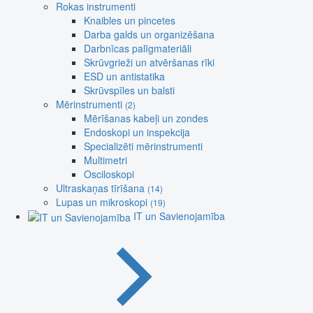
Rokas instrumenti
Knaibles un pincetes
Darba galds un organizēšana
Darbnīcas palīgmateriāli
Skrūvgrieži un atvēršanas rīki
ESD un antistatika
Skrūvspīles un balsti
Mērinstrumenti
(2)
Mērīšanas kabeļi un zondes
Endoskopi un inspekcija
Specializēti mērinstrumenti
Multimetri
Osciloskopi
Ultraskaņas tīrīšana
(14)
Lupas un mikroskopi
(19)
IT un Savienojamība