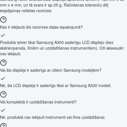
mm x 4 mm, un tā svars ir ap 25 g. Ražošanas toleranču dēļ
iespējamas nelielas novirzes.
Kas ir iekļauts šīs rezerves daļas iepakojumā?
Produkts ietver tikai Samsung A300 saderīgu LCD displeju (bez
skārienpaneļa, līmēm un uzstādīšanas instrumentiem). Citi aksesuāri
nav iekļauti.
Vai šis displejs ir saderīgs ar citiem Samsung modeļiem?
Nē, šis LCD displejs ir saderīgs tikai ar Samsung A300 modeli.
Vai komplektā ir uzstādīšanas instrumenti?
Nē, produktā nav iekļauti instrumenti vai līme uzstādīšanai.