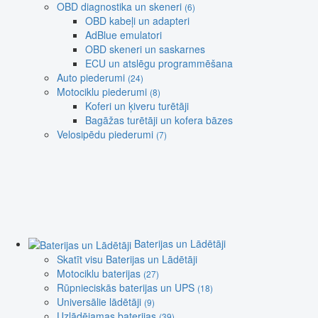
OBD diagnostika un skeneri
(6)
OBD kabeļi un adapteri
AdBlue emulatori
OBD skeneri un saskarnes
ECU un atslēgu programmēšana
Auto piederumi
(24)
Motociklu piederumi
(8)
Koferi un ķiveru turētāji
Bagāžas turētāji un kofera bāzes
Velosipēdu piederumi
(7)
Baterijas un Lādētāji
Skatīt visu Baterijas un Lādētāji
Motociklu baterijas
(27)
Rūpnieciskās baterijas un UPS
(18)
Universālie lādētāji
(9)
Uzlādējamas baterijas
(39)