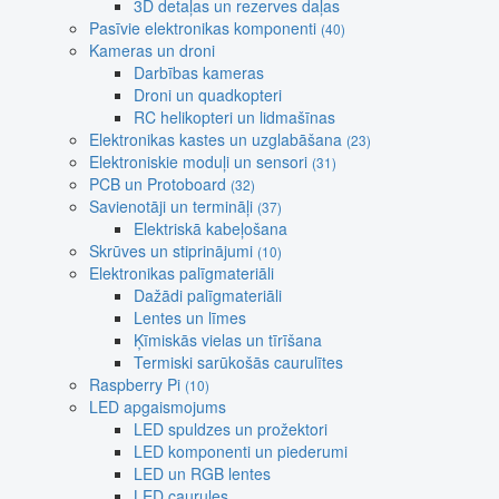
3D detaļas un rezerves daļas
Pasīvie elektronikas komponenti
(40)
Kameras un droni
Darbības kameras
Droni un quadkopteri
RC helikopteri un lidmašīnas
Elektronikas kastes un uzglabāšana
(23)
Elektroniskie moduļi un sensori
(31)
PCB un Protoboard
(32)
Savienotāji un termināļi
(37)
Elektriskā kabeļošana
Skrūves un stiprinājumi
(10)
Elektronikas palīgmateriāli
Dažādi palīgmateriāli
Lentes un līmes
Ķīmiskās vielas un tīrīšana
Termiski sarūkošās caurulītes
Raspberry Pi
(10)
LED apgaismojums
LED spuldzes un prožektori
LED komponenti un piederumi
LED un RGB lentes
LED caurules