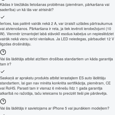
Kādas ir biežākās lietošanas problēmas (piemēram, pārkaršana vai
saderība) un kā tās var atrisināt?
Ierīces, kas patērē vairāk nekā 2 A, var izraisīt uzlādes pārtraukumus
vai atvienošanos. Pārkaršana ir reta, ja tiek ievēroti ierobežojumi (10
W). Vienmēr izmantojiet labā stāvoklī esošus kabeļus un nepieslēdziet
vairāk nekā vienu ierīci vienlaikus. Ja LED neiedegas, pārbaudiet 12 V
ligzdas drošinātāju.
Vai šis lādētājs atbilst atzītiem drošības standartiem un kāda garantija
tam ir?
Saskaņā ar aprakstu produkts atbilst ierastajiem ES auto lādētāju
standartiem, lai gan nav minēta konkrēta sertifikācija, piemēram, CE
vai RoHS. Parasti tam ir vismaz 6 mēnešu līdz 1 gada garantija
atkarībā no ražotāja, taču ieteicams to precizēt tieši pie pārdevēja.
Vai šis lādētājs ir savietojams ar iPhone 5 vai jaunākiem modeļiem?