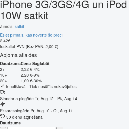
iPhone 3G/3GS/4G un iPod
10W satkit
Zīmols:
satkit
Esiet pirmais, kas novērtē šo preci
2
,
42
€
Ieskaitot PVN
(Bez PVN: 2,00 €)
Apjoma atlaides
Daudzums
Cena
Saglabāt
2+
2,32 €
-4%
10+
2,20 €
-9%
20+
1,69 €
-30%
Ir noliktavā - Tiek nosūtīts nekavējoties
Standarta piegāde
Tr, Aug 12 - Pk, Aug 14
Eksprespiegāde
Pr, Aug 10 - Ot, Aug 11
30 dienu atgriešana
Daudzums