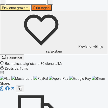
-
+
Pievienot grozam
Pirkt tagad
Pievienot vēlmju
sarakstam
Salīdzināt
Bezmaksas atgriešana 30 dienu laikā
Drošs darījums
Share: