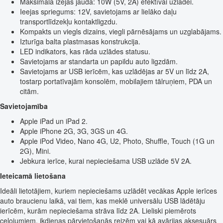
Maksimālā izejas jauda: 10W (5V, 2A) efektīvai uzlādei.
Ieejas spriegums: 12V, savietojams ar lielāko daļu
transportlīdzekļu kontaktligzdu.
Kompakts un viegls dizains, viegli pārnēsājams un uzglabājams.
Izturīga balta plastmasas konstrukcija.
LED indikators, kas rāda uzlādes statusu.
Savietojams ar standarta un papildu auto ligzdām.
Savietojams ar USB ierīcēm, kas uzlādējas ar 5V un līdz 2A,
tostarp portatīvajām konsolēm, mobilajiem tālruņiem, PDA un
citām.
Savietojamība
Apple iPad un iPad 2.
Apple iPhone 2G, 3G, 3GS un 4G.
Apple iPod Video, Nano 4G, U2, Photo, Shuffle, Touch (1G un
2G), Mini.
Jebkura ierīce, kurai nepieciešama USB uzlāde 5V 2A.
Ieteicamā lietošana
Ideāli lietotājiem, kuriem nepieciešams uzlādēt vecākas Apple ierīces
auto braucienu laikā, vai tiem, kas meklē universālu USB lādētāju
ierīcēm, kurām nepieciešama strāva līdz 2A. Lieliski piemērots
ceļojumiem, ikdienas pārvietošanās reizēm vai kā avārijas aksesuārs