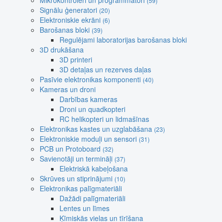
Mikrokontroleri un programmatori
(59)
Signālu ģeneratori
(20)
Elektroniskie ekrāni
(6)
Barošanas bloki
(39)
Regulējami laboratorijas barošanas bloki
3D drukāšana
3D printeri
3D detaļas un rezerves daļas
Pasīvie elektronikas komponenti
(40)
Kameras un droni
Darbības kameras
Droni un quadkopteri
RC helikopteri un lidmašīnas
Elektronikas kastes un uzglabāšana
(23)
Elektroniskie moduļi un sensori
(31)
PCB un Protoboard
(32)
Savienotāji un termināļi
(37)
Elektriskā kabeļošana
Skrūves un stiprinājumi
(10)
Elektronikas palīgmateriāli
Dažādi palīgmateriāli
Lentes un līmes
Ķīmiskās vielas un tīrīšana