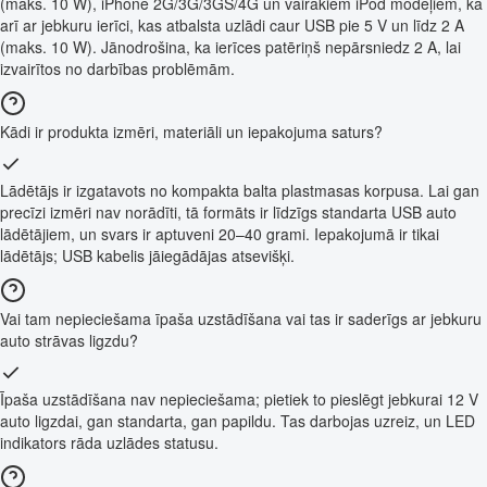
(maks. 10 W), iPhone 2G/3G/3GS/4G un vairākiem iPod modeļiem, kā
arī ar jebkuru ierīci, kas atbalsta uzlādi caur USB pie 5 V un līdz 2 A
(maks. 10 W). Jānodrošina, ka ierīces patēriņš nepārsniedz 2 A, lai
izvairītos no darbības problēmām.
Kādi ir produkta izmēri, materiāli un iepakojuma saturs?
Lādētājs ir izgatavots no kompakta balta plastmasas korpusa. Lai gan
precīzi izmēri nav norādīti, tā formāts ir līdzīgs standarta USB auto
lādētājiem, un svars ir aptuveni 20–40 grami. Iepakojumā ir tikai
lādētājs; USB kabelis jāiegādājas atsevišķi.
Vai tam nepieciešama īpaša uzstādīšana vai tas ir saderīgs ar jebkuru
auto strāvas ligzdu?
Īpaša uzstādīšana nav nepieciešama; pietiek to pieslēgt jebkurai 12 V
auto ligzdai, gan standarta, gan papildu. Tas darbojas uzreiz, un LED
indikators rāda uzlādes statusu.