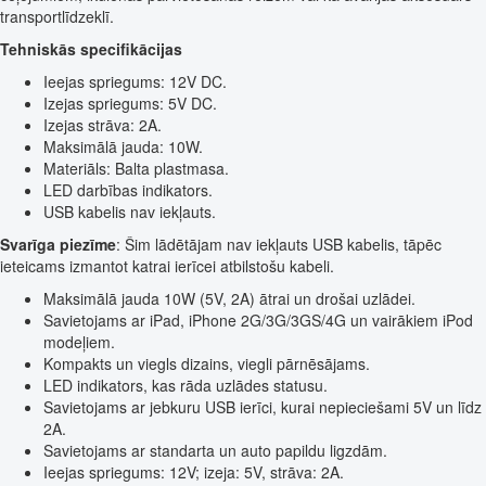
transportlīdzeklī.
Tehniskās specifikācijas
Ieejas spriegums: 12V DC.
Izejas spriegums: 5V DC.
Izejas strāva: 2A.
Maksimālā jauda: 10W.
Materiāls: Balta plastmasa.
LED darbības indikators.
USB kabelis nav iekļauts.
Svarīga piezīme
: Šim lādētājam nav iekļauts USB kabelis, tāpēc
ieteicams izmantot katrai ierīcei atbilstošu kabeli.
Maksimālā jauda 10W (5V, 2A) ātrai un drošai uzlādei.
Savietojams ar iPad, iPhone 2G/3G/3GS/4G un vairākiem iPod
modeļiem.
Kompakts un viegls dizains, viegli pārnēsājams.
LED indikators, kas rāda uzlādes statusu.
Savietojams ar jebkuru USB ierīci, kurai nepieciešami 5V un līdz
2A.
Savietojams ar standarta un auto papildu ligzdām.
Ieejas spriegums: 12V; izeja: 5V, strāva: 2A.