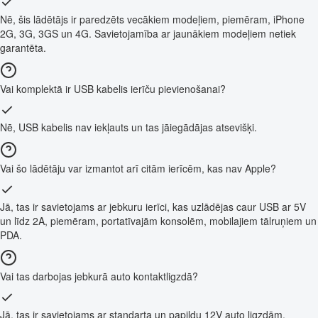
Nē, šis lādētājs ir paredzēts vecākiem modeļiem, piemēram, iPhone
2G, 3G, 3GS un 4G. Savietojamība ar jaunākiem modeļiem netiek
garantēta.
Vai komplektā ir USB kabelis ierīču pievienošanai?
Nē, USB kabelis nav iekļauts un tas jāiegādājas atsevišķi.
Vai šo lādētāju var izmantot arī citām ierīcēm, kas nav Apple?
Jā, tas ir savietojams ar jebkuru ierīci, kas uzlādējas caur USB ar 5V
un līdz 2A, piemēram, portatīvajām konsolēm, mobilajiem tālruņiem un
PDA.
Vai tas darbojas jebkurā auto kontaktligzdā?
Jā, tas ir savietojams ar standarta un papildu 12V auto ligzdām.