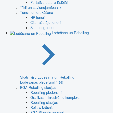
Portatīvo datoru lādētāji
Tīkli un savienojamība
(15)
Toneri un drukāšana
HP toneri
Citu ražotāju toneri
Samsung toneri
Lodēšana un Reballing
Skatīt visu Lodēšana un Reballing
Lodēšanas piederumi
(126)
BGA Reballing stacijas
Reballing piederumi
Grafikas mikroshēmu komplekti
Reballing stacijas
Reflow krāsnis
BGA Stencils un šabloni