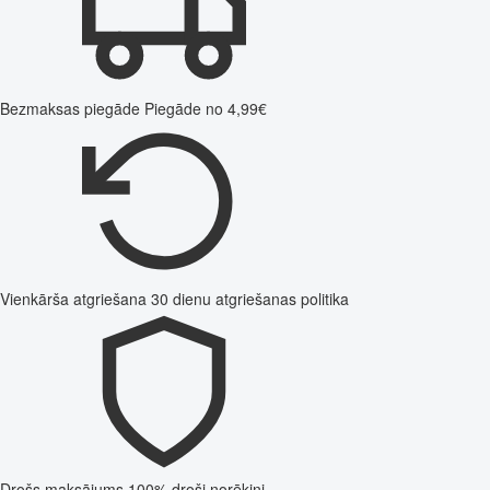
Bezmaksas piegāde
Piegāde no 4,99€
Vienkārša atgriešana
30 dienu atgriešanas politika
Drošs maksājums
100% droši norēķini