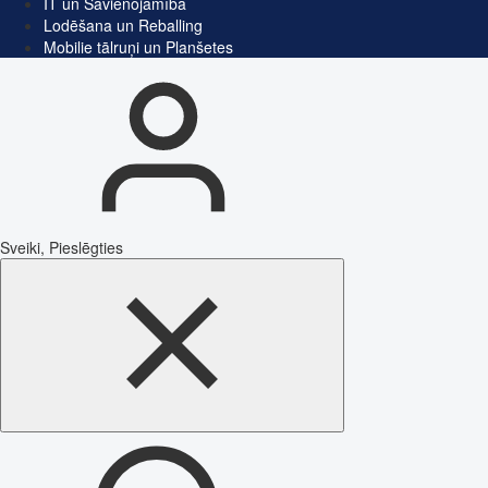
IT un Savienojamība
Lodēšana un Reballing
Mobilie tālruņi un Planšetes
Sveiki, Pieslēgties