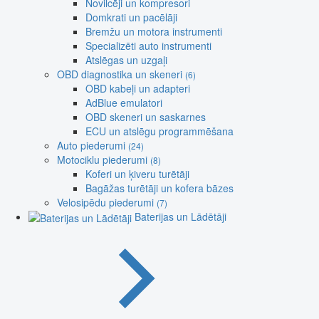
Novilcēji un kompresori
Domkrati un pacēlāji
Bremžu un motora instrumenti
Specializēti auto instrumenti
Atslēgas un uzgaļi
OBD diagnostika un skeneri
(6)
OBD kabeļi un adapteri
AdBlue emulatori
OBD skeneri un saskarnes
ECU un atslēgu programmēšana
Auto piederumi
(24)
Motociklu piederumi
(8)
Koferi un ķiveru turētāji
Bagāžas turētāji un kofera bāzes
Velosipēdu piederumi
(7)
Baterijas un Lādētāji