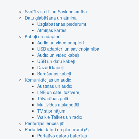
Skatīt visu IT un Savienojamība
Datu glabāšana un atmiņa
Uzglabāšanas piederumi
Atmiņas kartes
Kabeļi un adapteri
Audio un video adapteri
USB adapteri un savienojamība
Audio un video kabeļi
USB un datu kabeļi
Dažādi kabeļi
Barošanas kabeļi
Komunikācijas un audio
Austiņas un audio
LNB un satelītuztvērēji
Tālvadības pulti
Multivides atskaņotāji
TV stiprinājumi
Walkie Talkies un radio
Perifērijas ierīces
(9)
Portatīvie datori un piederumi
(6)
Portatīvo datoru baterijas