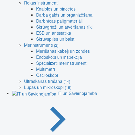
Rokas instrumenti
Knaibles un pincetes
Darba galds un organizēšana
Darbnīcas palīgmateriāli
Skrūvgrieži un atvēršanas rīki
ESD un antistatika
Skrūvspīles un balsti
Mērinstrumenti
(2)
Mērīšanas kabeļi un zondes
Endoskopi un inspekcija
Specializēti mērinstrumenti
Multimetri
Osciloskopi
Ultraskaņas tīrīšana
(14)
Lupas un mikroskopi
(19)
IT un Savienojamība