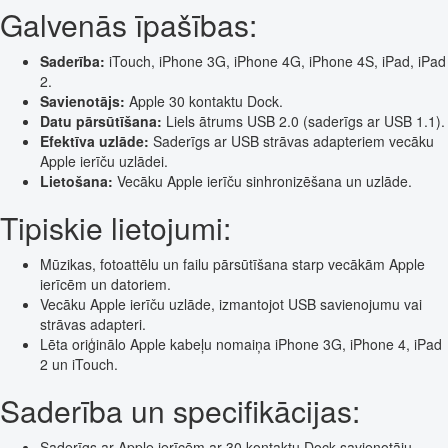
Galvenās īpašības:
Saderība:
iTouch, iPhone 3G, iPhone 4G, iPhone 4S, iPad, iPad
2.
Savienotājs:
Apple 30 kontaktu Dock.
Datu pārsūtīšana:
Liels ātrums USB 2.0 (saderīgs ar USB 1.1).
Efektīva uzlāde:
Saderīgs ar USB strāvas adapteriem vecāku
Apple ierīču uzlādei.
Lietošana:
Vecāku Apple ierīču sinhronizēšana un uzlāde.
Tipiskie lietojumi:
Mūzikas, fotoattēlu un failu pārsūtīšana starp vecākām Apple
ierīcēm un datoriem.
Vecāku Apple ierīču uzlāde, izmantojot USB savienojumu vai
strāvas adapteri.
Lēta oriģinālo Apple kabeļu nomaiņa iPhone 3G, iPhone 4, iPad
2 un iTouch.
Saderība un specifikācijas:
Saderīgs ar Apple ierīcēm ar 30 kontaktu Dock savienotāju.