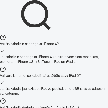
Vai šis kabelis ir saderīgs ar iPhone 4?
Jā, kabelis ir saderīgs ar iPhone 4 un citiem vecākiem modeļiem,
piemēram, iPhone 3G, 4S, iTouch, iPad un iPad 2.
Vai varu izmantot šo kabeli, lai uzlādētu savu iPad 2?
Jā, šis kabelis ļauj uzlādēt iPad 2, pieslēdzot to USB strāvas adapterim
vai datoram.
Vai šis kabelis darbojas ar jaunākām Apple ierīcēm?