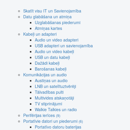
Skatīt visu IT un Savienojamība
Datu glabāšana un atmiņa
Uzglabāšanas piederumi
Atmiņas kartes
Kabeļi un adapteri
Audio un video adapteri
USB adapteri un savienojamība
Audio un video kabeļi
USB un datu kabeļi
Dažādi kabeļi
Barošanas kabeļi
Komunikācijas un audio
Austiņas un audio
LNB un satelītuztvērēji
Tālvadības pulti
Multivides atskaņotāji
TV stiprinājumi
Walkie Talkies un radio
Perifērijas ierīces
(9)
Portatīvie datori un piederumi
(6)
Portatīvo datoru baterijas