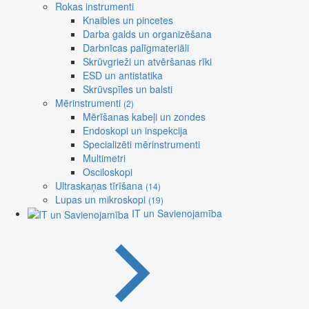
Rokas instrumenti
Knaibles un pincetes
Darba galds un organizēšana
Darbnīcas palīgmateriāli
Skrūvgrieži un atvēršanas rīki
ESD un antistatika
Skrūvspīles un balsti
Mērinstrumenti
(2)
Mērīšanas kabeļi un zondes
Endoskopi un inspekcija
Specializēti mērinstrumenti
Multimetri
Osciloskopi
Ultraskaņas tīrīšana
(14)
Lupas un mikroskopi
(19)
IT un Savienojamība