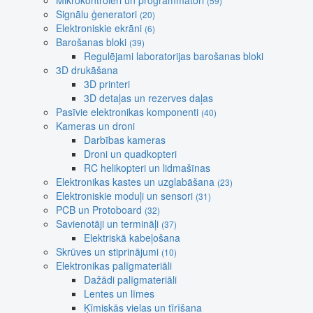
Mikrokontroleri un programmatori
(59)
Signālu ģeneratori
(20)
Elektroniskie ekrāni
(6)
Barošanas bloki
(39)
Regulējami laboratorijas barošanas bloki
3D drukāšana
3D printeri
3D detaļas un rezerves daļas
Pasīvie elektronikas komponenti
(40)
Kameras un droni
Darbības kameras
Droni un quadkopteri
RC helikopteri un lidmašīnas
Elektronikas kastes un uzglabāšana
(23)
Elektroniskie moduļi un sensori
(31)
PCB un Protoboard
(32)
Savienotāji un termināļi
(37)
Elektriskā kabeļošana
Skrūves un stiprinājumi
(10)
Elektronikas palīgmateriāli
Dažādi palīgmateriāli
Lentes un līmes
Ķīmiskās vielas un tīrīšana