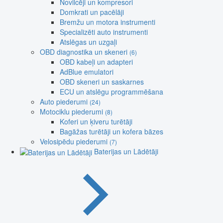
Novilcēji un kompresori
Domkrati un pacēlāji
Bremžu un motora instrumenti
Specializēti auto instrumenti
Atslēgas un uzgaļi
OBD diagnostika un skeneri
(6)
OBD kabeļi un adapteri
AdBlue emulatori
OBD skeneri un saskarnes
ECU un atslēgu programmēšana
Auto piederumi
(24)
Motociklu piederumi
(8)
Koferi un ķiveru turētāji
Bagāžas turētāji un kofera bāzes
Velosipēdu piederumi
(7)
Baterijas un Lādētāji