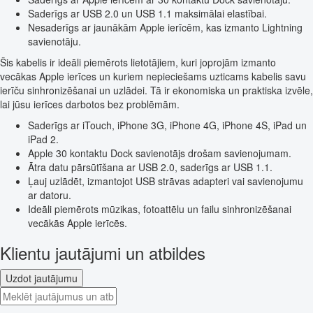
Saderīgs ar USB 2.0 un USB 1.1 maksimālai elastībai.
Nesaderīgs ar jaunākām Apple ierīcēm, kas izmanto Lightning
savienotāju.
Šis kabelis ir ideāli piemērots lietotājiem, kuri joprojām izmanto
vecākas Apple ierīces un kuriem nepieciešams uzticams kabelis savu
ierīču sinhronizēšanai un uzlādei. Tā ir ekonomiska un praktiska izvēle,
lai jūsu ierīces darbotos bez problēmām.
Saderīgs ar iTouch, iPhone 3G, iPhone 4G, iPhone 4S, iPad un
iPad 2.
Apple 30 kontaktu Dock savienotājs drošam savienojumam.
Ātra datu pārsūtīšana ar USB 2.0, saderīgs ar USB 1.1.
Ļauj uzlādēt, izmantojot USB strāvas adapteri vai savienojumu
ar datoru.
Ideāli piemērots mūzikas, fotoattēlu un failu sinhronizēšanai
vecākās Apple ierīcēs.
Klientu jautājumi un atbildes
Uzdot jautājumu