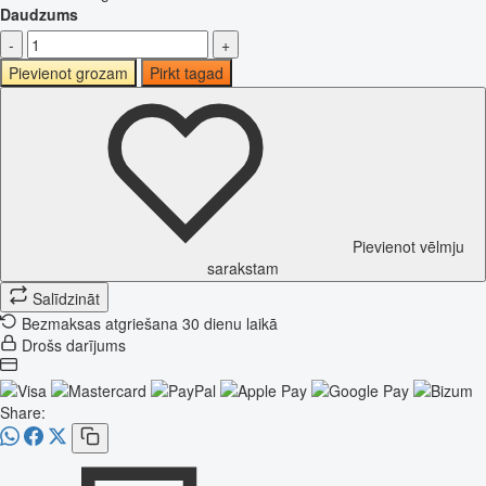
Daudzums
-
+
Pievienot grozam
Pirkt tagad
Pievienot vēlmju
sarakstam
Salīdzināt
Bezmaksas atgriešana 30 dienu laikā
Drošs darījums
Share: