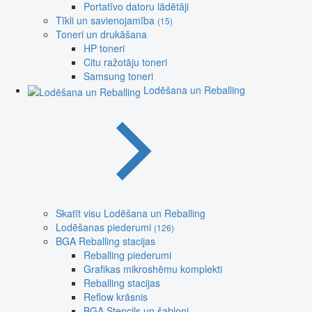
Portatīvo datoru lādētāji
Tīkli un savienojamība
(15)
Toneri un drukāšana
HP toneri
Citu ražotāju toneri
Samsung toneri
Lodēšana un Reballing
Skatīt visu Lodēšana un Reballing
Lodēšanas piederumi
(126)
BGA Reballing stacijas
Reballing piederumi
Grafikas mikroshēmu komplekti
Reballing stacijas
Reflow krāsnis
BGA Stencils un šabloni