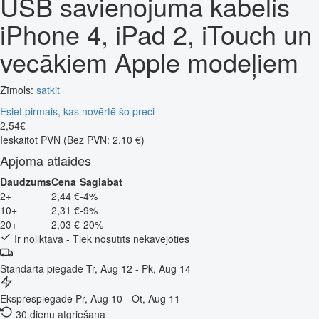
USB savienojuma kabelis
iPhone 4, iPad 2, iTouch un
vecākiem Apple modeļiem
Zīmols:
satkit
Esiet pirmais, kas novērtē šo preci
2
,
54
€
Ieskaitot PVN
(Bez PVN: 2,10 €)
Apjoma atlaides
Daudzums
Cena
Saglabāt
2+
2,44 €
-4%
10+
2,31 €
-9%
20+
2,03 €
-20%
Ir noliktavā - Tiek nosūtīts nekavējoties
Standarta piegāde
Tr, Aug 12 - Pk, Aug 14
Eksprespiegāde
Pr, Aug 10 - Ot, Aug 11
30 dienu atgriešana