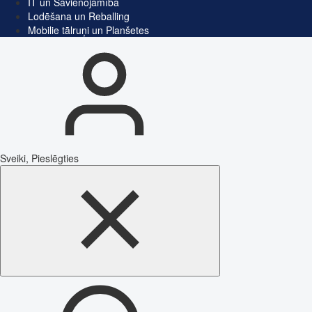
IT un Savienojamība
Lodēšana un Reballing
Mobilie tālruņi un Planšetes
Sveiki, Pieslēgties