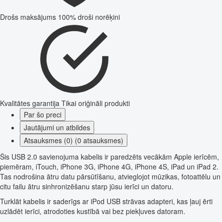
Drošs maksājums
100% droši norēķini
Kvalitātes garantija
Tikai oriģināli produkti
Par šo preci
Jautājumi un atbildes
Atsauksmes (0) (0 atsauksmes)
Šis USB 2.0 savienojuma kabelis ir paredzēts vecākām Apple ierīcēm,
piemēram, iTouch, iPhone 3G, iPhone 4G, iPhone 4S, iPad un iPad 2.
Tas nodrošina ātru datu pārsūtīšanu, atvieglojot mūzikas, fotoattēlu un
citu failu ātru sinhronizēšanu starp jūsu ierīci un datoru.
Turklāt kabelis ir saderīgs ar iPod USB strāvas adapteri, kas ļauj ērti
uzlādēt ierīci, atrodoties kustībā vai bez piekļuves datoram.