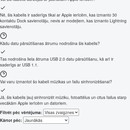
Nē, šis kabelis ir saderīgs tikai ar Apple ierīcēm, kas izmanto 30
kontaktu Dock savienotāju, nevis ar modeļiem, kas izmanto Lightning
savienotāju.
Kādu datu pārsūtīšanas ātrumu nodrošina šis kabelis?
Tas nodrošina liela ātruma USB 2.0 datu pārsūtīšanu, kā arī ir
saderīgs ar USB 1.1.
Vai varu izmantot šo kabeli mūzikas un failu sinhronizēšanai?
Jā, šis kabelis ļauj sinhronizēt mūziku, fotoattēlus un citus failus starp
vecākām Apple ierīcēm un datoriem.
Filtrēt pēc vērtējuma:
Kārtot pēc: