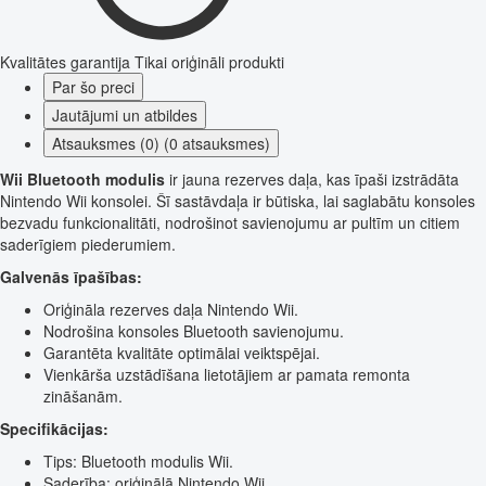
Kvalitātes garantija
Tikai oriģināli produkti
Par šo preci
Jautājumi un atbildes
Atsauksmes (0) (0 atsauksmes)
Wii Bluetooth modulis
ir jauna rezerves daļa, kas īpaši izstrādāta
Nintendo Wii konsolei. Šī sastāvdaļa ir būtiska, lai saglabātu konsoles
bezvadu funkcionalitāti, nodrošinot savienojumu ar pultīm un citiem
saderīgiem piederumiem.
Galvenās īpašības:
Oriģināla rezerves daļa Nintendo Wii.
Nodrošina konsoles Bluetooth savienojumu.
Garantēta kvalitāte optimālai veiktspējai.
Vienkārša uzstādīšana lietotājiem ar pamata remonta
zināšanām.
Specifikācijas:
Tips: Bluetooth modulis Wii.
Saderība: oriģinālā Nintendo Wii.