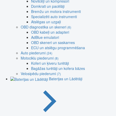
Novilcēji un kompresori
Domkrati un pacēlāji
Bremžu un motora instrumenti
Specializēti auto instrumenti
Atslēgas un uzgaļi
OBD diagnostika un skeneri
(6)
OBD kabeļi un adapteri
AdBlue emulatori
OBD skeneri un saskarnes
ECU un atslēgu programmēšana
Auto piederumi
(24)
Motociklu piederumi
(8)
Koferi un ķiveru turētāji
Bagāžas turētāji un kofera bāzes
Velosipēdu piederumi
(7)
Baterijas un Lādētāji