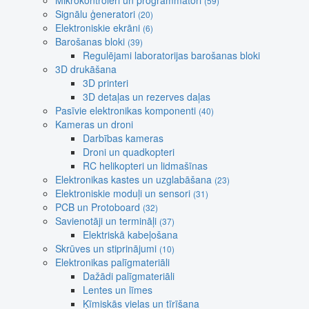
Mikrokontroleri un programmatori
(59)
Signālu ģeneratori
(20)
Elektroniskie ekrāni
(6)
Barošanas bloki
(39)
Regulējami laboratorijas barošanas bloki
3D drukāšana
3D printeri
3D detaļas un rezerves daļas
Pasīvie elektronikas komponenti
(40)
Kameras un droni
Darbības kameras
Droni un quadkopteri
RC helikopteri un lidmašīnas
Elektronikas kastes un uzglabāšana
(23)
Elektroniskie moduļi un sensori
(31)
PCB un Protoboard
(32)
Savienotāji un termināļi
(37)
Elektriskā kabeļošana
Skrūves un stiprinājumi
(10)
Elektronikas palīgmateriāli
Dažādi palīgmateriāli
Lentes un līmes
Ķīmiskās vielas un tīrīšana