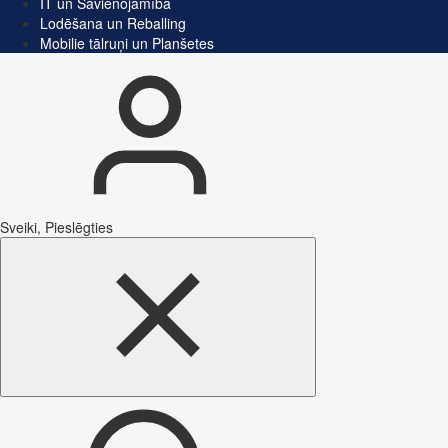
IT un Savienojamība
Lodēšana un Reballing
Mobilie tālruņi un Planšetes
Sveiki, Pieslēgties