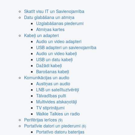
Skatīt visu IT un Savienojamība
Datu glabāšana un atmiņa
Uzglabāšanas piederumi
Atmiņas kartes
Kabeļi un adapteri
Audio un video adapteri
USB adapteri un savienojamība
Audio un video kabeļi
USB un datu kabeļi
Dažādi kabeļi
Barošanas kabeļi
Komunikācijas un audio
Austiņas un audio
LNB un satelītuztvērēji
Tālvadības pulti
Multivides atskaņotāji
TV stiprinājumi
Walkie Talkies un radio
Perifērijas ierīces
(9)
Portatīvie datori un piederumi
(6)
Portatīvo datoru baterijas