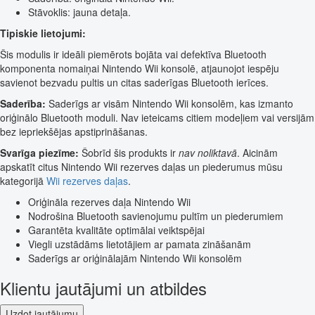
Stāvoklis: jauna detaļa.
Tipiskie lietojumi:
Šis modulis ir ideāli piemērots bojāta vai defektīva Bluetooth
komponenta nomaiņai Nintendo Wii konsolē, atjaunojot iespēju
savienot bezvadu pultis un citas saderīgas Bluetooth ierīces.
Saderība:
Saderīgs ar visām Nintendo Wii konsolēm, kas izmanto
oriģinālo Bluetooth moduli. Nav ieteicams citiem modeļiem vai versijām
bez iepriekšējas apstiprināšanas.
Svarīga piezīme:
Šobrīd šis produkts ir
nav noliktavā
. Aicinām
apskatīt citus Nintendo Wii rezerves daļas un piederumus mūsu
kategorijā
Wii rezerves daļas
.
Oriģināla rezerves daļa Nintendo Wii
Nodrošina Bluetooth savienojumu pultīm un piederumiem
Garantēta kvalitāte optimālai veiktspējai
Viegli uzstādāms lietotājiem ar pamata zināšanām
Saderīgs ar oriģinālajām Nintendo Wii konsolēm
Klientu jautājumi un atbildes
Uzdot jautājumu