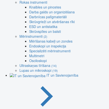
Rokas instrumenti
Knaibles un pincetes
Darba galds un organizēšana
Darbnīcas palīgmateriāli
Skrūvgrieži un atvēršanas rīki
ESD un antistatika
Skrūvspīles un balsti
Mērinstrumenti
(2)
Mērīšanas kabeļi un zondes
Endoskopi un inspekcija
Specializēti mērinstrumenti
Multimetri
Osciloskopi
Ultraskaņas tīrīšana
(14)
Lupas un mikroskopi
(19)
IT un Savienojamība