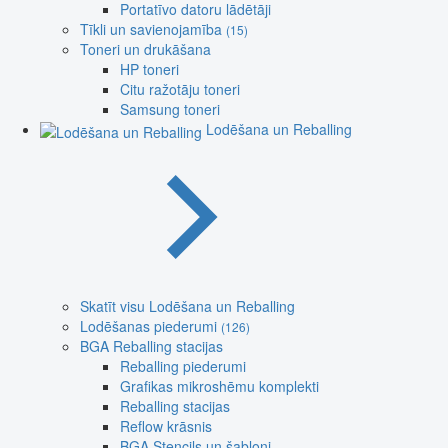
Portatīvo datoru lādētāji
Tīkli un savienojamība
(15)
Toneri un drukāšana
HP toneri
Citu ražotāju toneri
Samsung toneri
Lodēšana un Reballing
Skatīt visu Lodēšana un Reballing
Lodēšanas piederumi
(126)
BGA Reballing stacijas
Reballing piederumi
Grafikas mikroshēmu komplekti
Reballing stacijas
Reflow krāsnis
BGA Stencils un šabloni