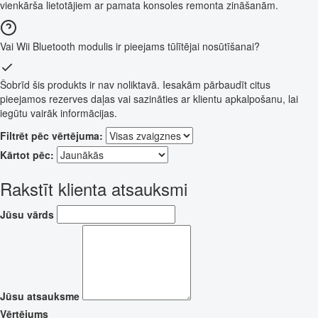
vienkārša lietotājiem ar pamata konsoles remonta zināšanām.
Vai Wii Bluetooth modulis ir pieejams tūlītējai nosūtīšanai?
Šobrīd šis produkts ir nav noliktavā. Iesakām pārbaudīt citus
pieejamos rezerves daļas vai sazināties ar klientu apkalpošanu, lai
iegūtu vairāk informācijas.
Filtrēt pēc vērtējuma:
Kārtot pēc:
Rakstīt klienta atsauksmi
Jūsu vārds
Jūsu atsauksme
Vērtējums