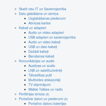
Skatīt visu IT un Savienojamība
Datu glabāšana un atmiņa
Uzglabāšanas piederumi
Atmiņas kartes
Kabeļi un adapteri
Audio un video adapteri
USB adapteri un savienojamība
Audio un video kabeļi
USB un datu kabeļi
Dažādi kabeļi
Barošanas kabeļi
Komunikācijas un audio
Austiņas un audio
LNB un satelītuztvērēji
Tālvadības pulti
Multivides atskaņotāji
TV stiprinājumi
Walkie Talkies un radio
Perifērijas ierīces
(9)
Portatīvie datori un piederumi
(6)
Portatīvo datoru baterijas