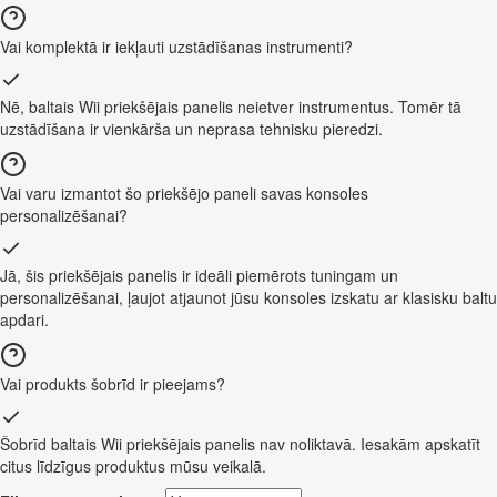
Vai komplektā ir iekļauti uzstādīšanas instrumenti?
Nē, baltais Wii priekšējais panelis neietver instrumentus. Tomēr tā
uzstādīšana ir vienkārša un neprasa tehnisku pieredzi.
Vai varu izmantot šo priekšējo paneli savas konsoles
personalizēšanai?
Jā, šis priekšējais panelis ir ideāli piemērots tuningam un
personalizēšanai, ļaujot atjaunot jūsu konsoles izskatu ar klasisku baltu
apdari.
Vai produkts šobrīd ir pieejams?
Šobrīd baltais Wii priekšējais panelis nav noliktavā. Iesakām apskatīt
citus līdzīgus produktus mūsu veikalā.