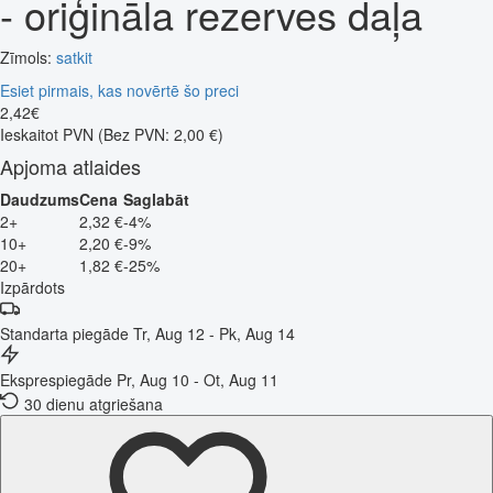
- oriģināla rezerves daļa
Zīmols:
satkit
Esiet pirmais, kas novērtē šo preci
2
,
42
€
Ieskaitot PVN
(Bez PVN: 2,00 €)
Apjoma atlaides
Daudzums
Cena
Saglabāt
2+
2,32 €
-4%
10+
2,20 €
-9%
20+
1,82 €
-25%
Izpārdots
Standarta piegāde
Tr, Aug 12 - Pk, Aug 14
Eksprespiegāde
Pr, Aug 10 - Ot, Aug 11
30 dienu atgriešana