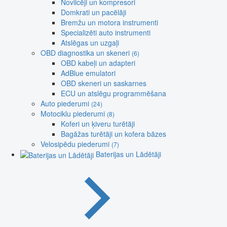
Novilcēji un kompresori
Domkrati un pacēlāji
Bremžu un motora instrumenti
Specializēti auto instrumenti
Atslēgas un uzgaļi
OBD diagnostika un skeneri
(6)
OBD kabeļi un adapteri
AdBlue emulatori
OBD skeneri un saskarnes
ECU un atslēgu programmēšana
Auto piederumi
(24)
Motociklu piederumi
(8)
Koferi un ķiveru turētāji
Bagāžas turētāji un kofera bāzes
Velosipēdu piederumi
(7)
Baterijas un Lādētāji