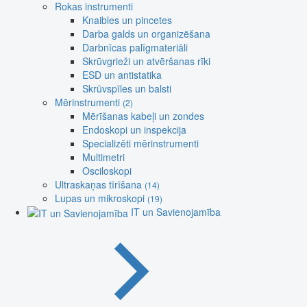
Rokas instrumenti
Knaibles un pincetes
Darba galds un organizēšana
Darbnīcas palīgmateriāli
Skrūvgrieži un atvēršanas rīki
ESD un antistatika
Skrūvspīles un balsti
Mērinstrumenti
(2)
Mērīšanas kabeļi un zondes
Endoskopi un inspekcija
Specializēti mērinstrumenti
Multimetri
Osciloskopi
Ultraskaņas tīrīšana
(14)
Lupas un mikroskopi
(19)
IT un Savienojamība