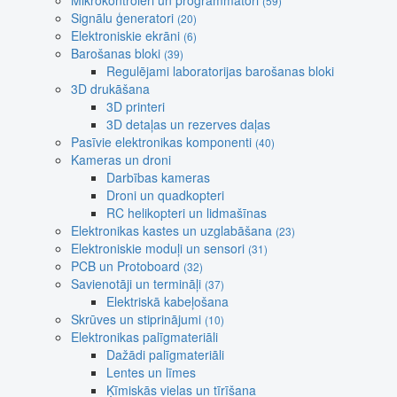
Mikrokontroleri un programmatori
(59)
Signālu ģeneratori
(20)
Elektroniskie ekrāni
(6)
Barošanas bloki
(39)
Regulējami laboratorijas barošanas bloki
3D drukāšana
3D printeri
3D detaļas un rezerves daļas
Pasīvie elektronikas komponenti
(40)
Kameras un droni
Darbības kameras
Droni un quadkopteri
RC helikopteri un lidmašīnas
Elektronikas kastes un uzglabāšana
(23)
Elektroniskie moduļi un sensori
(31)
PCB un Protoboard
(32)
Savienotāji un termināļi
(37)
Elektriskā kabeļošana
Skrūves un stiprinājumi
(10)
Elektronikas palīgmateriāli
Dažādi palīgmateriāli
Lentes un līmes
Ķīmiskās vielas un tīrīšana