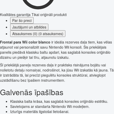
Kvalitātes garantija
Tikai oriģināli produkti
Par šo preci
Jautājumi un atbildes
Atsauksmes (0) (0 atsauksmes)
Frontal para Wii color blanco
ir ideāla rezerves daļa tiem, kas vēlas
atjaunot vai personalizēt savu Nintendo Wii konsoli. Šis priekšējais
panelis piedāvā klasisku baltu apdari, kas saglabā konsoles oriģinālo
dizainu un piešķir tai tīru, atjaunotu izskatu.
Šī priekšējā paneļa rezerves daļa ir praktisks risinājums bojātu vai
nolietotu detaļu nomaiņai, nodrošinot, ka jūsu Wii izskatās kā jauna. Tā
ir izstrādāta tā, lai precīzi piegulētu konsoles struktūrai, atvieglojot
uzstādīšanu bez īpašiem instrumentiem.
Galvenās īpašības
Klasiska balta krāsa, kas saglabā konsoles oriģinālo estētiku.
Savietojams ar standarta Nintendo Wii modeļiem.
Izturīgs materiāls ilgstošai lietošanai.