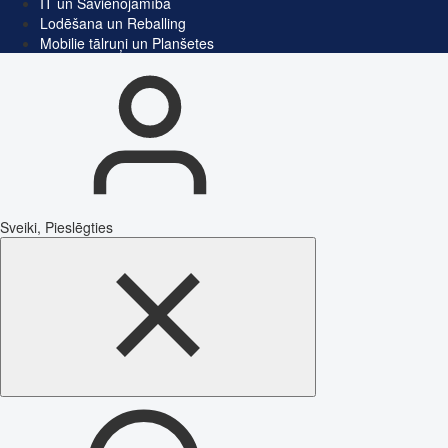
IT un Savienojamība
Lodēšana un Reballing
Mobilie tālruņi un Planšetes
Sveiki, Pieslēgties