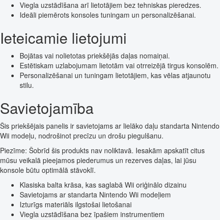
Viegla uzstādīšana arī lietotājiem bez tehniskas pieredzes.
Ideāli piemērots konsoles tuningam un personalizēšanai.
Ieteicamie lietojumi
Bojātas vai nolietotas priekšējās daļas nomaiņai.
Estētiskam uzlabojumam lietotām vai otrreizējā tirgus konsolēm.
Personalizēšanai un tuningam lietotājiem, kas vēlas atjaunotu
stilu.
Savietojamība
Šis priekšējais panelis ir savietojams ar lielāko daļu standarta Nintendo
Wii modeļu, nodrošinot precīzu un drošu piegulšanu.
Piezīme: Šobrīd šis produkts nav noliktavā. Iesakām apskatīt citus
mūsu veikalā pieejamos piederumus un rezerves daļas, lai jūsu
konsole būtu optimālā stāvoklī.
Klasiska balta krāsa, kas saglabā Wii oriģinālo dizainu
Savietojams ar standarta Nintendo Wii modeļiem
Izturīgs materiāls ilgstošai lietošanai
Viegla uzstādīšana bez īpašiem instrumentiem