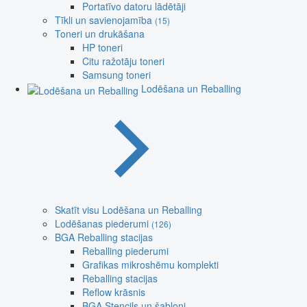
Portatīvo datoru lādētāji
Tīkli un savienojamība
(15)
Toneri un drukāšana
HP toneri
Citu ražotāju toneri
Samsung toneri
Lodēšana un Reballing
Skatīt visu Lodēšana un Reballing
Lodēšanas piederumi
(126)
BGA Reballing stacijas
Reballing piederumi
Grafikas mikroshēmu komplekti
Reballing stacijas
Reflow krāsnis
BGA Stencils un šabloni