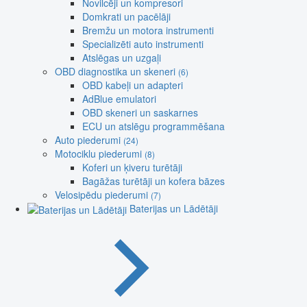
Novilcēji un kompresori
Domkrati un pacēlāji
Bremžu un motora instrumenti
Specializēti auto instrumenti
Atslēgas un uzgaļi
OBD diagnostika un skeneri
(6)
OBD kabeļi un adapteri
AdBlue emulatori
OBD skeneri un saskarnes
ECU un atslēgu programmēšana
Auto piederumi
(24)
Motociklu piederumi
(8)
Koferi un ķiveru turētāji
Bagāžas turētāji un kofera bāzes
Velosipēdu piederumi
(7)
Baterijas un Lādētāji