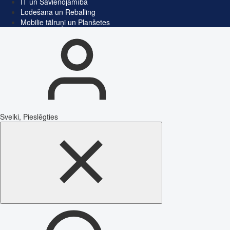
IT un Savienojamība
Lodēšana un Reballing
Mobilie tālruņi un Planšetes
Sveiki, Pieslēgties