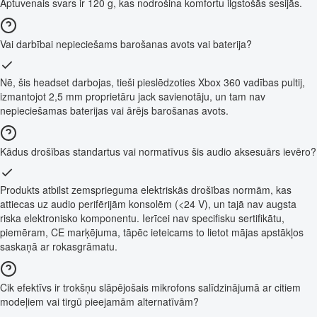
Aptuvenais svars ir 120 g, kas nodrošina komfortu ilgstošās sesijās.
Vai darbībai nepieciešams barošanas avots vai baterija?
Nē, šis headset darbojas, tieši pieslēdzoties Xbox 360 vadības pultij,
izmantojot 2,5 mm proprietāru jack savienotāju, un tam nav
nepieciešamas baterijas vai ārējs barošanas avots.
Kādus drošības standartus vai normatīvus šis audio aksesuārs ievēro?
Produkts atbilst zemsprieguma elektriskās drošības normām, kas
attiecas uz audio perifērijām konsolēm (<24 V), un tajā nav augsta
riska elektronisko komponentu. Ierīcei nav specifisku sertifikātu,
piemēram, CE marķējuma, tāpēc ieteicams to lietot mājas apstākļos
saskaņā ar rokasgrāmatu.
Cik efektīvs ir trokšņu slāpējošais mikrofons salīdzinājumā ar citiem
modeļiem vai tirgū pieejamām alternatīvām?