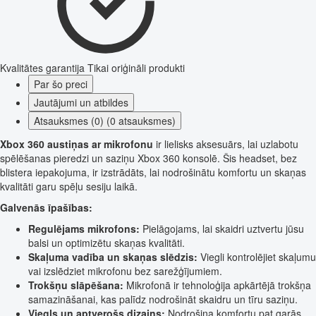
Kvalitātes garantija
Tikai oriģināli produkti
Par šo preci
Jautājumi un atbildes
Atsauksmes (0) (0 atsauksmes)
Xbox 360 austiņas ar mikrofonu
ir lielisks aksesuārs, lai uzlabotu
spēlēšanas pieredzi un saziņu Xbox 360 konsolē. Šis headset, bez
blistera iepakojuma, ir izstrādāts, lai nodrošinātu komfortu un skaņas
kvalitāti garu spēļu sesiju laikā.
Galvenās īpašības:
Regulējams mikrofons:
Pielāgojams, lai skaidri uztvertu jūsu
balsi un optimizētu skaņas kvalitāti.
Skaļuma vadība un skaņas slēdzis:
Viegli kontrolējiet skaļumu
vai izslēdziet mikrofonu bez sarežģījumiem.
Trokšņu slāpēšana:
Mikrofonā ir tehnoloģija apkārtējā trokšņa
samazināšanai, kas palīdz nodrošināt skaidru un tīru saziņu.
Viegls un aptverošs dizains:
Nodrošina komfortu pat garās