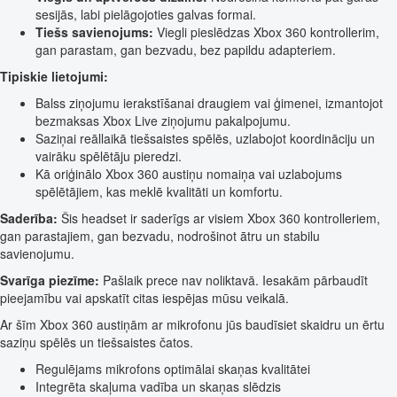
sesijās, labi pielāgojoties galvas formai.
Tiešs savienojums:
Viegli pieslēdzas Xbox 360 kontrollerim,
gan parastam, gan bezvadu, bez papildu adapteriem.
Tipiskie lietojumi:
Balss ziņojumu ierakstīšanai draugiem vai ģimenei, izmantojot
bezmaksas Xbox Live ziņojumu pakalpojumu.
Saziņai reāllaikā tiešsaistes spēlēs, uzlabojot koordināciju un
vairāku spēlētāju pieredzi.
Kā oriģinālo Xbox 360 austiņu nomaiņa vai uzlabojums
spēlētājiem, kas meklē kvalitāti un komfortu.
Saderība:
Šis headset ir saderīgs ar visiem Xbox 360 kontrolleriem,
gan parastajiem, gan bezvadu, nodrošinot ātru un stabilu
savienojumu.
Svarīga piezīme:
Pašlaik prece nav noliktavā. Iesakām pārbaudīt
pieejamību vai apskatīt citas iespējas mūsu veikalā.
Ar šīm Xbox 360 austiņām ar mikrofonu jūs baudīsiet skaidru un ērtu
saziņu spēlēs un tiešsaistes čatos.
Regulējams mikrofons optimālai skaņas kvalitātei
Integrēta skaļuma vadība un skaņas slēdzis