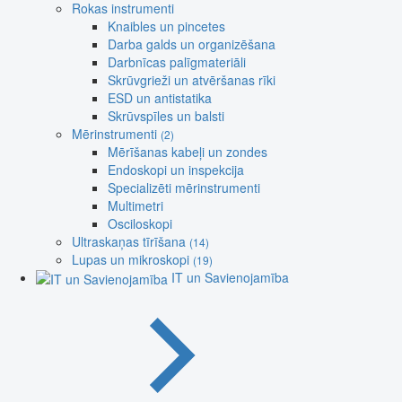
Rokas instrumenti
Knaibles un pincetes
Darba galds un organizēšana
Darbnīcas palīgmateriāli
Skrūvgrieži un atvēršanas rīki
ESD un antistatika
Skrūvspīles un balsti
Mērinstrumenti
(2)
Mērīšanas kabeļi un zondes
Endoskopi un inspekcija
Specializēti mērinstrumenti
Multimetri
Osciloskopi
Ultraskaņas tīrīšana
(14)
Lupas un mikroskopi
(19)
IT un Savienojamība