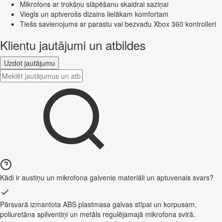
Mikrofons ar trokšņu slāpēšanu skaidrai saziņai
Viegls un aptverošs dizains lielākam komfortam
Tiešs savienojums ar parastu vai bezvadu Xbox 360 kontrolleri
Klientu jautājumi un atbildes
Uzdot jautājumu
Kādi ir austiņu un mikrofona galvenie materiāli un aptuvenais svars?
Pārsvarā izmantota ABS plastmasa galvas stīpai un korpusam,
poliuretāna spilventiņi un metāls regulējamajā mikrofona svirā.