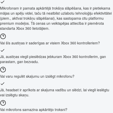
Mikrofonam ir pamata apkārtējā trokšņa slāpēšana, kas ir pietiekama
mājas un spēļu videi, taču tā neatbilst uzlabotu tehnoloģiju efektivitātei
(piem., aktīvai trokšņu slāpēšanai), kas sastopama citu platformu
premium modeļos. Tā cenas un veiktspējas attiecība ir piemērota
standarta Xbox 360 lietotājiem.
Vai šīs austiņas ir saderīgas ar visiem Xbox 360 kontrolleriem?
Jā, austiņas viegli pieslēdzas jebkuram Xbox 360 kontrollerim, gan
parastam, gan bezvadu.
Vai varu regulēt skaļumu un izslēgt mikrofonu?
Jā, headset ir aprīkots ar skaļuma vadību un slēdzi, lai viegli ieslēgtu
vai izslēgtu skaņu.
Vai mikrofons samazina apkārtējo troksni?