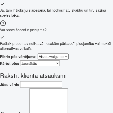
Jā, tam ir trokšņu slāpēšana, lai nodrošinātu skaidru un tīru saziņu
spēles laikā.
Vai prece šobrīd ir pieejama?
Pašlaik prece nav noliktavā. Iesakām pārbaudīt pieejamību vai meklēt
alternatīvas veikalā.
Filtrēt pēc vērtējuma:
Kārtot pēc:
Rakstīt klienta atsauksmi
Jūsu vārds