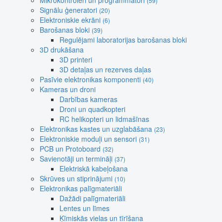
Mikrokontroleri un programmatori
(59)
Signālu ģeneratori
(20)
Elektroniskie ekrāni
(6)
Barošanas bloki
(39)
Regulējami laboratorijas barošanas bloki
3D drukāšana
3D printeri
3D detaļas un rezerves daļas
Pasīvie elektronikas komponenti
(40)
Kameras un droni
Darbības kameras
Droni un quadkopteri
RC helikopteri un lidmašīnas
Elektronikas kastes un uzglabāšana
(23)
Elektroniskie moduļi un sensori
(31)
PCB un Protoboard
(32)
Savienotāji un termināļi
(37)
Elektriskā kabeļošana
Skrūves un stiprinājumi
(10)
Elektronikas palīgmateriāli
Dažādi palīgmateriāli
Lentes un līmes
Ķīmiskās vielas un tīrīšana