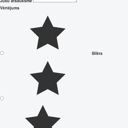
Jūsu atsauksme
Vērtējums
Slikts