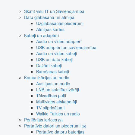
Skatīt visu IT un Savienojamība
Datu glabāšana un atmiņa
Uzglabāšanas piederumi
Atmiņas kartes
Kabeļi un adapteri
Audio un video adapteri
USB adapteri un savienojamība
Audio un video kabeļi
USB un datu kabeļi
Dažādi kabeļi
Barošanas kabeļi
Komunikācijas un audio
Austiņas un audio
LNB un satelītuztvērēji
Tālvadības pulti
Multivides atskaņotāji
TV stiprinājumi
Walkie Talkies un radio
Perifērijas ierīces
(9)
Portatīvie datori un piederumi
(6)
Portatīvo datoru baterijas