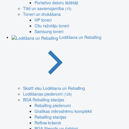
Portatīvo datoru lādētāji
Tīkli un savienojamība
(15)
Toneri un drukāšana
HP toneri
Citu ražotāju toneri
Samsung toneri
Lodēšana un Reballing
Skatīt visu Lodēšana un Reballing
Lodēšanas piederumi
(126)
BGA Reballing stacijas
Reballing piederumi
Grafikas mikroshēmu komplekti
Reballing stacijas
Reflow krāsnis
BGA Stencils un šabloni