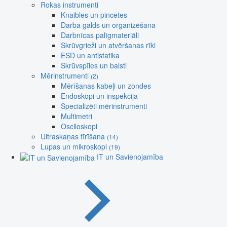
Rokas instrumenti
Knaibles un pincetes
Darba galds un organizēšana
Darbnīcas palīgmateriāli
Skrūvgrieži un atvēršanas rīki
ESD un antistatika
Skrūvspīles un balsti
Mērinstrumenti
(2)
Mērīšanas kabeļi un zondes
Endoskopi un inspekcija
Specializēti mērinstrumenti
Multimetri
Osciloskopi
Ultraskaņas tīrīšana
(14)
Lupas un mikroskopi
(19)
IT un Savienojamība