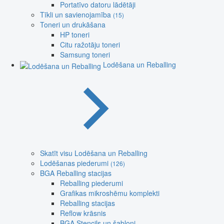
Portatīvo datoru lādētāji
Tīkli un savienojamība
(15)
Toneri un drukāšana
HP toneri
Citu ražotāju toneri
Samsung toneri
Lodēšana un Reballing
Skatīt visu Lodēšana un Reballing
Lodēšanas piederumi
(126)
BGA Reballing stacijas
Reballing piederumi
Grafikas mikroshēmu komplekti
Reballing stacijas
Reflow krāsnis
BGA Stencils un šabloni