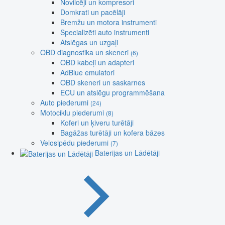
Novilcēji un kompresori
Domkrati un pacēlāji
Bremžu un motora instrumenti
Specializēti auto instrumenti
Atslēgas un uzgaļi
OBD diagnostika un skeneri
(6)
OBD kabeļi un adapteri
AdBlue emulatori
OBD skeneri un saskarnes
ECU un atslēgu programmēšana
Auto piederumi
(24)
Motociklu piederumi
(8)
Koferi un ķiveru turētāji
Bagāžas turētāji un kofera bāzes
Velosipēdu piederumi
(7)
Baterijas un Lādētāji