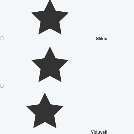
Slikts
Viduvēji