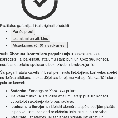
Kvalitātes garantija
Tikai oriģināli produkti
Par šo preci
Jautājumi un atbildes
Atsauksmes (0) (0 atsauksmes)
satkit
Xbox 360 kontrollera pagarinātājs
ir aksesuārs, kas
paredzēts, lai palielinātu attālumu starp pulti un Xbox 360 konsoli,
nodrošinot ērtāku spēlēšanu bez fiziskiem ierobežojumiem.
Šis pagarinātāja kabelis ir ideāli piemērots lietotājiem, kuri vēlas spēlēt
no lielāka attāluma, nezaudējot savienojumu vai signāla kvalitāti starp
pulti un konsoli.
Saderība:
Saderīgs ar Xbox 360 pultīm.
Galvenā funkcija:
Palielina attālumu starp pulti un konsoli,
dubultojot sākotnējo darbības rādiusu.
Ieteicamais lietojums:
Lieliski piemērots spēļu sesijām plašās
telpās vai tiem, kas dod priekšroku lielākai kustību brīvībai.
Kvalitāte:
Izgatavots, lai saglabātu signāla integritāti un