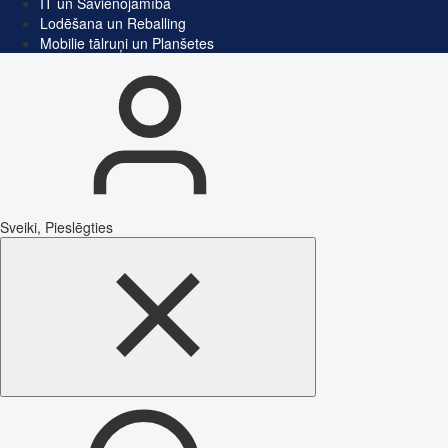
IT un Savienojamība
Lodēšana un Reballing
Mobilie tālruņi un Planšetes
Sveiki, Pieslēgties