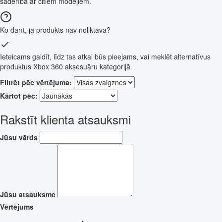
saderība ar citiem modeļiem.
Ko darīt, ja produkts nav noliktavā?
Ieteicams gaidīt, līdz tas atkal būs pieejams, vai meklēt alternatīvus
produktus Xbox 360 aksesuāru kategorijā.
Filtrēt pēc vērtējuma:
Kārtot pēc:
Rakstīt klienta atsauksmi
Jūsu vārds
Jūsu atsauksme
Vērtējums