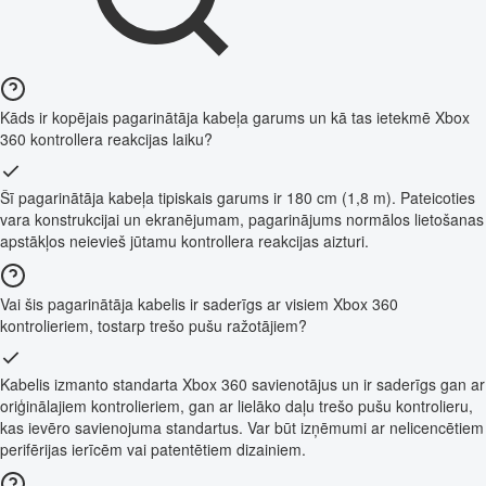
Kāds ir kopējais pagarinātāja kabeļa garums un kā tas ietekmē Xbox
360 kontrollera reakcijas laiku?
Šī pagarinātāja kabeļa tipiskais garums ir 180 cm (1,8 m). Pateicoties
vara konstrukcijai un ekranējumam, pagarinājums normālos lietošanas
apstākļos neievieš jūtamu kontrollera reakcijas aizturi.
Vai šis pagarinātāja kabelis ir saderīgs ar visiem Xbox 360
kontrolieriem, tostarp trešo pušu ražotājiem?
Kabelis izmanto standarta Xbox 360 savienotājus un ir saderīgs gan ar
oriģinālajiem kontrolieriem, gan ar lielāko daļu trešo pušu kontrolieru,
kas ievēro savienojuma standartus. Var būt izņēmumi ar nelicencētiem
perifērijas ierīcēm vai patentētiem dizainiem.