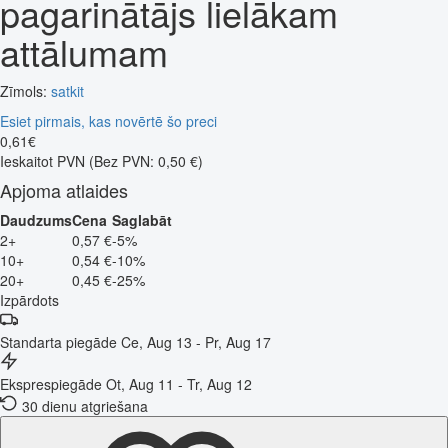
pagarinātājs lielākam
attālumam
Zīmols:
satkit
Esiet pirmais, kas novērtē šo preci
0
,
61
€
Ieskaitot PVN
(Bez PVN: 0,50 €)
Apjoma atlaides
Daudzums
Cena
Saglabāt
2+
0,57 €
-5%
10+
0,54 €
-10%
20+
0,45 €
-25%
Izpārdots
Standarta piegāde
Ce, Aug 13 - Pr, Aug 17
Eksprespiegāde
Ot, Aug 11 - Tr, Aug 12
30 dienu atgriešana