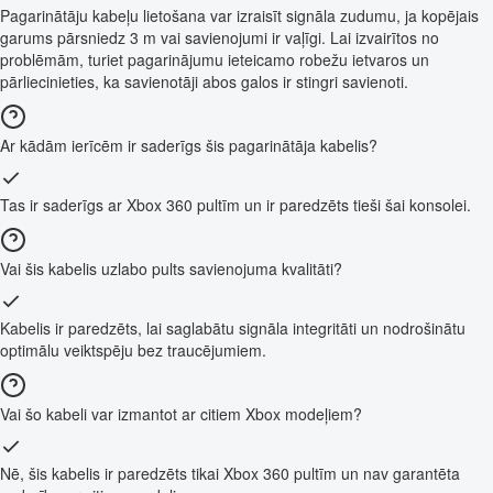
Pagarinātāju kabeļu lietošana var izraisīt signāla zudumu, ja kopējais
garums pārsniedz 3 m vai savienojumi ir vaļīgi. Lai izvairītos no
problēmām, turiet pagarinājumu ieteicamo robežu ietvaros un
pārliecinieties, ka savienotāji abos galos ir stingri savienoti.
Ar kādām ierīcēm ir saderīgs šis pagarinātāja kabelis?
Tas ir saderīgs ar Xbox 360 pultīm un ir paredzēts tieši šai konsolei.
Vai šis kabelis uzlabo pults savienojuma kvalitāti?
Kabelis ir paredzēts, lai saglabātu signāla integritāti un nodrošinātu
optimālu veiktspēju bez traucējumiem.
Vai šo kabeli var izmantot ar citiem Xbox modeļiem?
Nē, šis kabelis ir paredzēts tikai Xbox 360 pultīm un nav garantēta