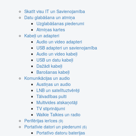
Skatīt visu IT un Savienojamība
Datu glabāšana un atmiņa
Uzglabāšanas piederumi
Atmiņas kartes
Kabeļi un adapteri
Audio un video adapteri
USB adapteri un savienojamība
Audio un video kabeļi
USB un datu kabeļi
Dažādi kabeļi
Barošanas kabeļi
Komunikācijas un audio
Austiņas un audio
LNB un satelītuztvērēji
Tālvadības pulti
Multivides atskaņotāji
TV stiprinājumi
Walkie Talkies un radio
Perifērijas ierīces
(9)
Portatīvie datori un piederumi
(6)
Portatīvo datoru baterijas