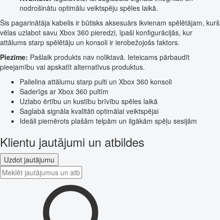
nodrošinātu optimālu veiktspēju spēles laikā.
Šis pagarinātāja kabelis ir būtisks aksesuārs ikvienam spēlētājam, kurš
vēlas uzlabot savu Xbox 360 pieredzi, īpaši konfigurācijās, kur
attālums starp spēlētāju un konsoli ir ierobežojošs faktors.
Piezīme:
Pašlaik produkts nav noliktavā. Ieteicams pārbaudīt
pieejamību vai apskatīt alternatīvus produktus.
Palielina attālumu starp pulti un Xbox 360 konsoli
Saderīgs ar Xbox 360 pultīm
Uzlabo ērtību un kustību brīvību spēles laikā
Saglabā signāla kvalitāti optimālai veiktspējai
Ideāli piemērots plašām telpām un ilgākām spēļu sesijām
Klientu jautājumi un atbildes
Uzdot jautājumu