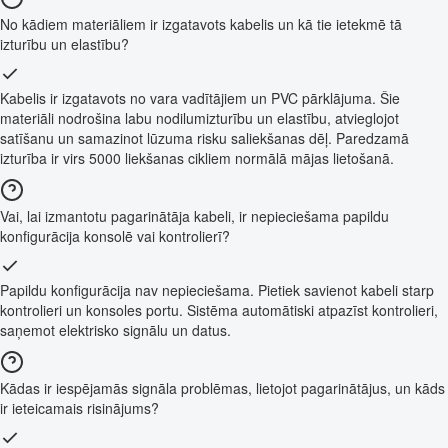
No kādiem materiāliem ir izgatavots kabelis un kā tie ietekmē tā
izturību un elastību?
Kabelis ir izgatavots no vara vadītājiem un PVC pārklājuma. Šie
materiāli nodrošina labu nodilumizturību un elastību, atvieglojot
satīšanu un samazinot lūzuma risku saliekšanas dēļ. Paredzamā
izturība ir virs 5000 liekšanas cikliem normālā mājas lietošanā.
Vai, lai izmantotu pagarinātāja kabeli, ir nepieciešama papildu
konfigurācija konsolē vai kontrolierī?
Papildu konfigurācija nav nepieciešama. Pietiek savienot kabeli starp
kontrolieri un konsoles portu. Sistēma automātiski atpazīst kontrolieri,
saņemot elektrisko signālu un datus.
Kādas ir iespējamās signāla problēmas, lietojot pagarinātājus, un kāds
ir ieteicamais risinājums?