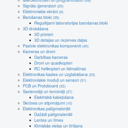
Mikrokontroleri un programmatori
(59)
Signālu ģeneratori
(20)
Elektroniskie ekrāni
(6)
Barošanas bloki
(39)
Regulējami laboratorijas barošanas bloki
3D drukāšana
3D printeri
3D detaļas un rezerves daļas
Pasīvie elektronikas komponenti
(40)
Kameras un droni
Darbības kameras
Droni un quadkopteri
RC helikopteri un lidmašīnas
Elektronikas kastes un uzglabāšana
(23)
Elektroniskie moduļi un sensori
(31)
PCB un Protoboard
(32)
Savienotāji un termināļi
(37)
Elektriskā kabeļošana
Skrūves un stiprinājumi
(10)
Elektronikas palīgmateriāli
Dažādi palīgmateriāli
Lentes un līmes
Ķīmiskās vielas un tīrīšana