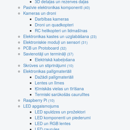
3D detaļas un rezerves daļas
Pasīvie elektronikas komponenti
(40)
Kameras un droni
Darbības kameras
Droni un quadkopteri
RC helikopteri un lidmašīnas
Elektronikas kastes un uzglabāšana
(23)
Elektroniskie moduļi un sensori
(31)
PCB un Protoboard
(32)
Savienotāji un termināļi
(37)
Elektriskā kabeļošana
Skrūves un stiprinājumi
(10)
Elektronikas palīgmateriāli
Dažādi palīgmateriāli
Lentes un līmes
Ķīmiskās vielas un tīrīšana
Termiski sarūkošās caurulītes
Raspberry Pi
(10)
LED apgaismojums
LED spuldzes un prožektori
LED komponenti un piederumi
LED un RGB lentes
LED caurules