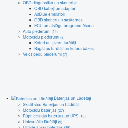
OBD diagnostika un skeneri
(6)
OBD kabeļi un adapteri
AdBlue emulatori
OBD skeneri un saskarnes
ECU un atslēgu programmēšana
Auto piederumi
(24)
Motociklu piederumi
(8)
Koferi un ķiveru turētāji
Bagāžas turētāji un kofera bāzes
Velosipēdu piederumi
(7)
Baterijas un Lādētāji
Skatīt visu Baterijas un Lādētāji
Motociklu baterijas
(27)
Rūpnieciskās baterijas un UPS
(18)
Universālie lādētāji
(9)
Uzlādējamas baterijas
(39)