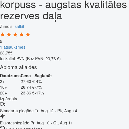
korpuss - augstas kvalitātes
rezerves daļa
Zīmols:
satkit
5
1 atsauksmes
28
,
75
€
Ieskaitot PVN
(Bez PVN: 23,76 €)
Apjoma atlaides
Daudzums
Cena
Saglabāt
2+
27,60 €
-4%
10+
26,74 €
-7%
20+
23,86 €
-17%
Izpārdots
Standarta piegāde
Tr, Aug 12 - Pk, Aug 14
Eksprespiegāde
Pr, Aug 10 - Ot, Aug 11
30 dienu atgriešana