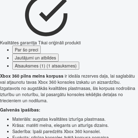
Kvalitātes garantija
Tikai oriģināli produkti
Par šo preci
Jautājumi un atbildes
Atsauksmes (1) (1 atsauksmes)
Xbox 360 pilns melns korpuss
ir ideāla rezerves daļa, lai saglabātu
vai atjaunotu tavas Xbox 360 konsoles izskatu un aizsardzību.
Izgatavots no augstākās kvalitātes plastmasas, šis korpuss nodrošina
izturību un noturību, lai pasargātu konsoles iekšējās detaļas no
triecieniem un nodiluma.
Galvenās īpašības:
Materiāls: augstas kvalitātes izturīga plastmasa.
Krāsa: matēti melna, elegants un atturīgs dizains.
Saderība: īpaši paredzēts Xbox 360 konsolei.
Funkcija: pilnīga konsoles ārējā korpusa nomaiņa.