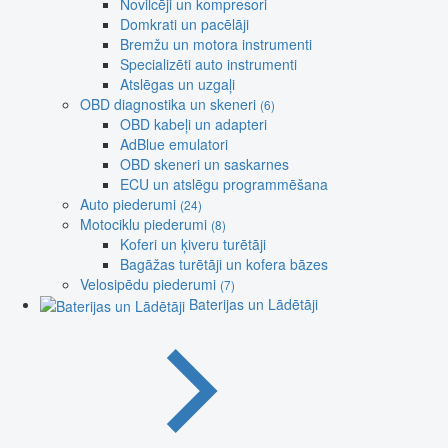
Novilcēji un kompresori
Domkrati un pacēlāji
Bremžu un motora instrumenti
Specializēti auto instrumenti
Atslēgas un uzgaļi
OBD diagnostika un skeneri
(6)
OBD kabeļi un adapteri
AdBlue emulatori
OBD skeneri un saskarnes
ECU un atslēgu programmēšana
Auto piederumi
(24)
Motociklu piederumi
(8)
Koferi un ķiveru turētāji
Bagāžas turētāji un kofera bāzes
Velosipēdu piederumi
(7)
Baterijas un Lādētāji