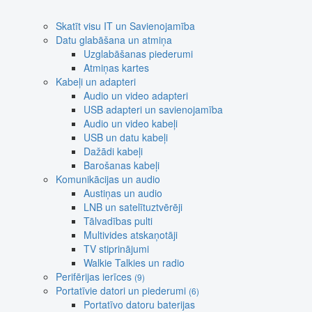
Skatīt visu IT un Savienojamība
Datu glabāšana un atmiņa
Uzglabāšanas piederumi
Atmiņas kartes
Kabeļi un adapteri
Audio un video adapteri
USB adapteri un savienojamība
Audio un video kabeļi
USB un datu kabeļi
Dažādi kabeļi
Barošanas kabeļi
Komunikācijas un audio
Austiņas un audio
LNB un satelītuztvērēji
Tālvadības pulti
Multivides atskaņotāji
TV stiprinājumi
Walkie Talkies un radio
Perifērijas ierīces
(9)
Portatīvie datori un piederumi
(6)
Portatīvo datoru baterijas