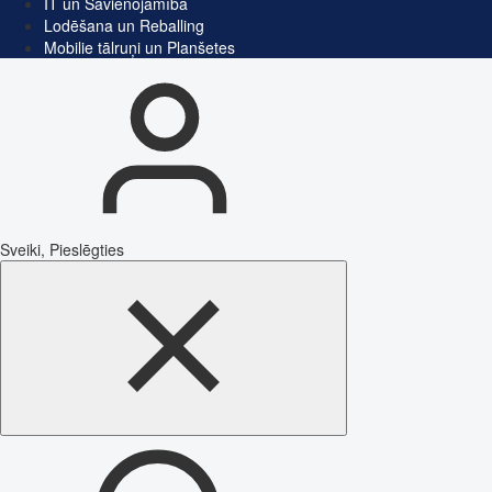
IT un Savienojamība
Lodēšana un Reballing
Mobilie tālruņi un Planšetes
Sveiki, Pieslēgties