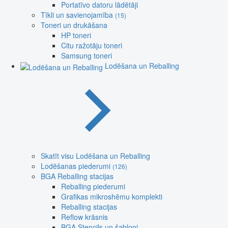
Portatīvo datoru lādētāji
Tīkli un savienojamība
(15)
Toneri un drukāšana
HP toneri
Citu ražotāju toneri
Samsung toneri
Lodēšana un Reballing
Skatīt visu Lodēšana un Reballing
Lodēšanas piederumi
(126)
BGA Reballing stacijas
Reballing piederumi
Grafikas mikroshēmu komplekti
Reballing stacijas
Reflow krāsnis
BGA Stencils un šabloni