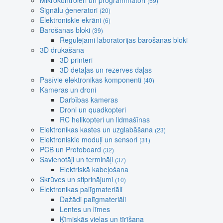
Mikrokontroleri un programmatori
(59)
Signālu ģeneratori
(20)
Elektroniskie ekrāni
(6)
Barošanas bloki
(39)
Regulējami laboratorijas barošanas bloki
3D drukāšana
3D printeri
3D detaļas un rezerves daļas
Pasīvie elektronikas komponenti
(40)
Kameras un droni
Darbības kameras
Droni un quadkopteri
RC helikopteri un lidmašīnas
Elektronikas kastes un uzglabāšana
(23)
Elektroniskie moduļi un sensori
(31)
PCB un Protoboard
(32)
Savienotāji un termināļi
(37)
Elektriskā kabeļošana
Skrūves un stiprinājumi
(10)
Elektronikas palīgmateriāli
Dažādi palīgmateriāli
Lentes un līmes
Ķīmiskās vielas un tīrīšana