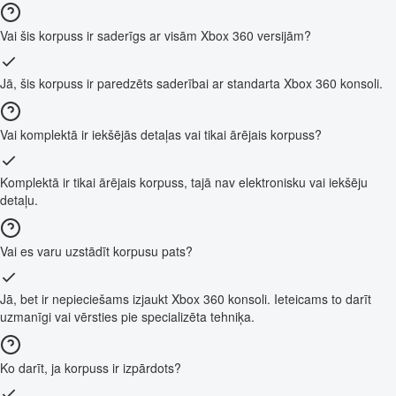
Vai šis korpuss ir saderīgs ar visām Xbox 360 versijām?
Jā, šis korpuss ir paredzēts saderībai ar standarta Xbox 360 konsoli.
Vai komplektā ir iekšējās detaļas vai tikai ārējais korpuss?
Komplektā ir tikai ārējais korpuss, tajā nav elektronisku vai iekšēju
detaļu.
Vai es varu uzstādīt korpusu pats?
Jā, bet ir nepieciešams izjaukt Xbox 360 konsoli. Ieteicams to darīt
uzmanīgi vai vērsties pie specializēta tehniķa.
Ko darīt, ja korpuss ir izpārdots?