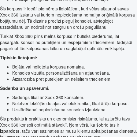
Šis korpuss ir ideāli piemērots lietotājiem, kuri vēlas atjaunot savas
Xbox 360 izskatu vai kuriem nepieciešama nomaiņa oriģinālā korpusa
bojājumu dēļ. Tā dizains precīzi pieguļ konsolei, atvieglojot
uzstādīšanu un nodrošinot stingru un drošu piegulšanu.
Turklāt Xbox 360 pilns melns korpuss ir būtisks piederums, lai
pasargātu konsoli no putekļiem un iespējamiem triecieniem, tādējādi
pagarinot tās kalpošanas laiku un saglabājot optimālu veiktspēju.
Tipiskie lietojumi:
Bojāta vai nolietota korpusa nomaiņa.
Konsoles vizuāla personalizēšana un atjaunošana.
Aizsardzība pret putekļiem un nelieliem triecieniem.
Saderība un apsvērumi:
Saderīgs tikai ar Xbox 360 konsolēm.
Neietver iekšējās detaļas vai elektroniku, tikai ārējo korpusu.
Uzstādīšanai nepieciešama konsoles izjaukšana.
Šis produkts ir praktisks un ekonomisks risinājums, lai uzturētu tavu
Xbox 360 konsoli optimālā stāvoklī. Ņem vērā, ka šobrīd tas ir
izpārdots
, taču vari sazināties ar mūsu klientu apkalpošanas dienestu,
lai uzzinātu par pieejamību nākotnē vai alternatīvām.