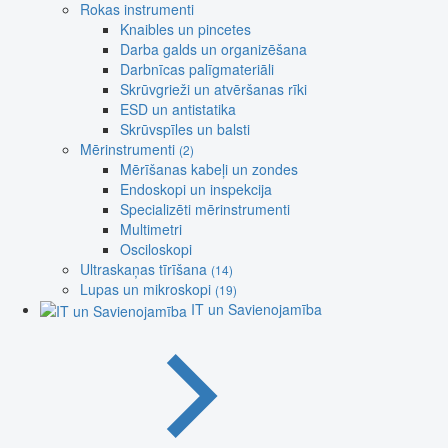
Rokas instrumenti
Knaibles un pincetes
Darba galds un organizēšana
Darbnīcas palīgmateriāli
Skrūvgrieži un atvēršanas rīki
ESD un antistatika
Skrūvspīles un balsti
Mērinstrumenti
(2)
Mērīšanas kabeļi un zondes
Endoskopi un inspekcija
Specializēti mērinstrumenti
Multimetri
Osciloskopi
Ultraskaņas tīrīšana
(14)
Lupas un mikroskopi
(19)
IT un Savienojamība