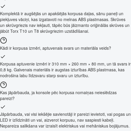
Komplektā ir augšējās un apakšējās korpusa daļas, sānu paneļi un
piekļuves vāciņi, kas izgatavoti no melnas ABS plastmasas. Skrūves
un skrūvgriezis nav iekļauti, tāpēc būs jāizmanto oriģinālās skrūves un
jābūt Torx T10 un T8 skrūvgriezim uzstādīšanai.
Kādi ir korpusa izmēri, aptuvenais svars un materiāla veids?
Korpusa aptuvenie izmēri ir 310 mm × 260 mm × 80 mm, un tā svars ir
0,8 kg. Galvenais materiāls ir augstas izturības ABS plastmasa, kas
nodrošina labu līdzsvaru starp svaru un izturību.
Kas jāpārbauda, ja konsole pēc korpusa nomaiņas neieslēdzas
pareizi?
Jāpārbauda, vai visi iekšējie savienotāji ir pareizi ievietoti, vai pogas un
LED ir izlīdzināti un vai, aizverot korpusu, nav saspiesti kabeļi.
Nepareiza salikšana var izraisīt elektriskus vai mehāniskus bojājumus.