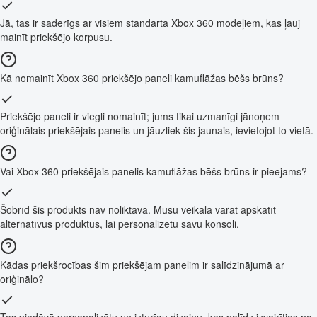
Jā, tas ir saderīgs ar visiem standarta Xbox 360 modeļiem, kas ļauj
mainīt priekšējo korpusu.
Kā nomainīt Xbox 360 priekšējo paneli kamuflāžas bēšs brūns?
Priekšējo paneli ir viegli nomainīt; jums tikai uzmanīgi jānoņem
oriģinālais priekšējais panelis un jāuzliek šis jaunais, ievietojot to vietā.
Vai Xbox 360 priekšējais panelis kamuflāžas bēšs brūns ir pieejams?
Šobrīd šis produkts nav noliktavā. Mūsu veikalā varat apskatīt
alternatīvus produktus, lai personalizētu savu konsoli.
Kādas priekšrocības šim priekšējam panelim ir salīdzinājumā ar
oriģinālo?
Tas piedāvā personalizētu un izturīgu dizainu, kas palīdz izvairīties no