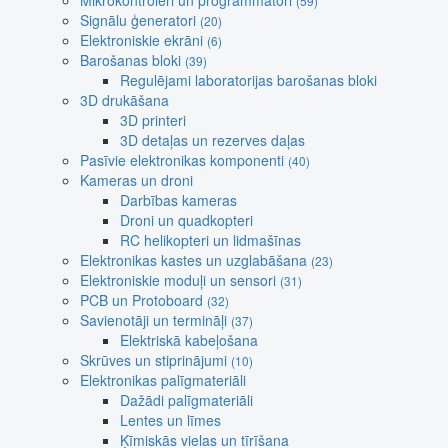
Mikrokontroleri un programmatori
(59)
Signālu ģeneratori
(20)
Elektroniskie ekrāni
(6)
Barošanas bloki
(39)
Regulējami laboratorijas barošanas bloki
3D drukāšana
3D printeri
3D detaļas un rezerves daļas
Pasīvie elektronikas komponenti
(40)
Kameras un droni
Darbības kameras
Droni un quadkopteri
RC helikopteri un lidmašīnas
Elektronikas kastes un uzglabāšana
(23)
Elektroniskie moduļi un sensori
(31)
PCB un Protoboard
(32)
Savienotāji un termināļi
(37)
Elektriskā kabeļošana
Skrūves un stiprinājumi
(10)
Elektronikas palīgmateriāli
Dažādi palīgmateriāli
Lentes un līmes
Ķīmiskās vielas un tīrīšana