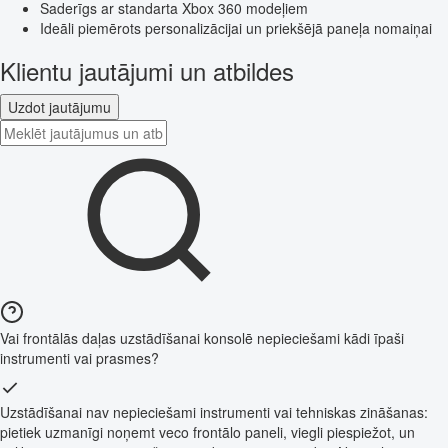
Saderīgs ar standarta Xbox 360 modeļiem
Ideāli piemērots personalizācijai un priekšējā paneļa nomaiņai
Klientu jautājumi un atbildes
Uzdot jautājumu
Vai frontālās daļas uzstādīšanai konsolē nepieciešami kādi īpaši
instrumenti vai prasmes?
Uzstādīšanai nav nepieciešami instrumenti vai tehniskas zināšanas:
pietiek uzmanīgi noņemt veco frontālo paneli, viegli piespiežot, un