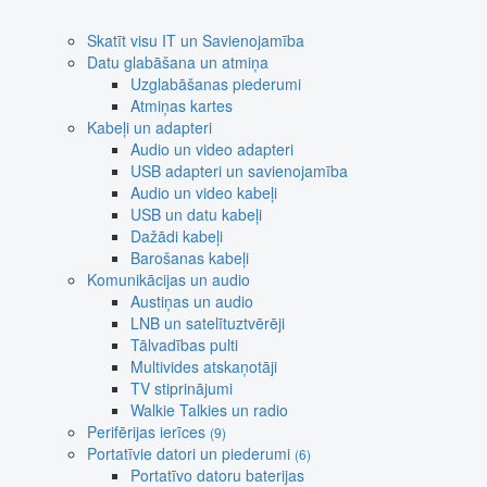
Skatīt visu IT un Savienojamība
Datu glabāšana un atmiņa
Uzglabāšanas piederumi
Atmiņas kartes
Kabeļi un adapteri
Audio un video adapteri
USB adapteri un savienojamība
Audio un video kabeļi
USB un datu kabeļi
Dažādi kabeļi
Barošanas kabeļi
Komunikācijas un audio
Austiņas un audio
LNB un satelītuztvērēji
Tālvadības pulti
Multivides atskaņotāji
TV stiprinājumi
Walkie Talkies un radio
Perifērijas ierīces
(9)
Portatīvie datori un piederumi
(6)
Portatīvo datoru baterijas