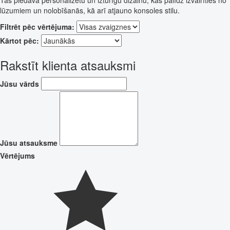
lūzumiem un nolobīšanās, kā arī atjauno konsoles stilu.
Filtrēt pēc vērtējuma:
Kārtot pēc:
Rakstīt klienta atsauksmi
Jūsu vārds
Jūsu atsauksme
Vērtējums