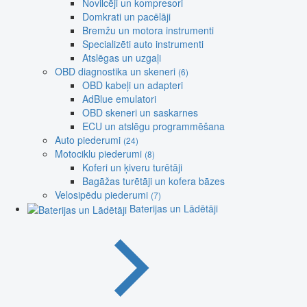
Novilcēji un kompresori
Domkrati un pacēlāji
Bremžu un motora instrumenti
Specializēti auto instrumenti
Atslēgas un uzgaļi
OBD diagnostika un skeneri
(6)
OBD kabeļi un adapteri
AdBlue emulatori
OBD skeneri un saskarnes
ECU un atslēgu programmēšana
Auto piederumi
(24)
Motociklu piederumi
(8)
Koferi un ķiveru turētāji
Bagāžas turētāji un kofera bāzes
Velosipēdu piederumi
(7)
Baterijas un Lādētāji