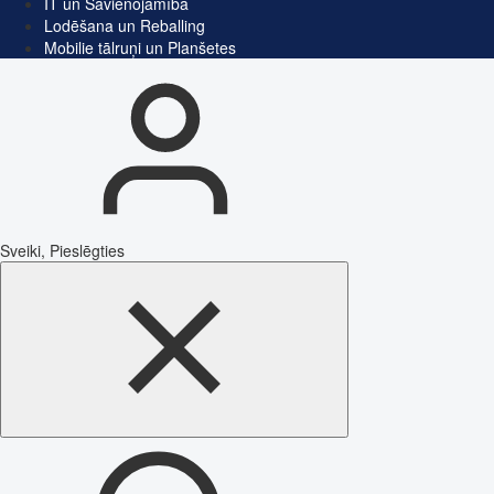
IT un Savienojamība
Lodēšana un Reballing
Mobilie tālruņi un Planšetes
Sveiki, Pieslēgties