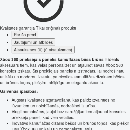
Kvalitātes garantija
Tikai oriģināli produkti
Par šo preci
Jautājumi un atbildes
Atsauksmes (0) (0 atsauksmes)
Xbox 360 priekšējais panelis kamuflāžas bēšs brūns
ir ideāls
aksesuārs tiem, kas vēlas personalizēt un atjaunot savas Xbox 360
konsoles izskatu. Šis priekšējais panelis ir izstrādāts, lai nodrošinātu
unikālu un modernu izskatu, pateicoties kamuflāžas dizainam bēšos
un brūnos toņos, piešķirot atšķirīgu un elegantu akcentu.
Galvenās īpašības:
Augstas kvalitātes izgatavošana, kas palīdz izvairīties no
lūzumiem un nolobīšanās, nodrošinot izturību.
Viegli nomaināms, ļaujot bez sarežģījumiem atjaunot konsoles
priekšējo paneli, kad vien vēlaties.
Inovatīvs kamuflāžas dizains bēšos un brūnos toņos, kas piešķir
jūsu Xbox 360 unikālu un personalizētu stilu.