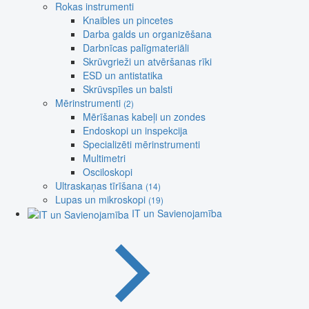
Rokas instrumenti
Knaibles un pincetes
Darba galds un organizēšana
Darbnīcas palīgmateriāli
Skrūvgrieži un atvēršanas rīki
ESD un antistatika
Skrūvspīles un balsti
Mērinstrumenti
(2)
Mērīšanas kabeļi un zondes
Endoskopi un inspekcija
Specializēti mērinstrumenti
Multimetri
Osciloskopi
Ultraskaņas tīrīšana
(14)
Lupas un mikroskopi
(19)
IT un Savienojamība