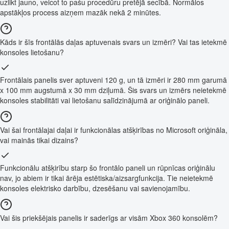
uzlikt jauno, veicot to pašu procedūru pretējā secībā. Normālos
apstākļos process aizņem mazāk nekā 2 minūtes.
Kāds ir šīs frontālās daļas aptuvenais svars un izmēri? Vai tas ietekmē
konsoles lietošanu?
Frontālais panelis sver aptuveni 120 g, un tā izmēri ir 280 mm garumā
x 100 mm augstumā x 30 mm dziļumā. Šis svars un izmērs neietekmē
konsoles stabilitāti vai lietošanu salīdzinājumā ar oriģinālo paneli.
Vai šai frontālajai daļai ir funkcionālas atšķirības no Microsoft oriģināla,
vai mainās tikai dizains?
Funkcionālu atšķirību starp šo frontālo paneli un rūpnīcas oriģinālu
nav, jo abiem ir tikai ārēja estētiska/aizsargfunkcija. Tie neietekmē
konsoles elektrisko darbību, dzesēšanu vai savienojamību.
Vai šis priekšējais panelis ir saderīgs ar visām Xbox 360 konsolēm?