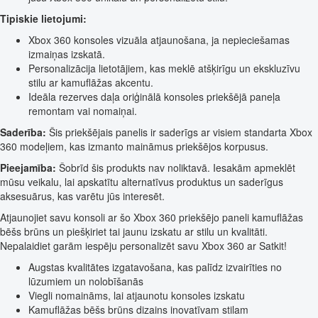
Tipiskie lietojumi:
Xbox 360 konsoles vizuāla atjaunošana, ja nepieciešamas
izmaiņas izskatā.
Personalizācija lietotājiem, kas meklē atšķirīgu un ekskluzīvu
stilu ar kamuflāžas akcentu.
Ideāla rezerves daļa oriģinālā konsoles priekšējā paneļa
remontam vai nomaiņai.
Saderība:
Šis priekšējais panelis ir saderīgs ar visiem standarta Xbox
360 modeļiem, kas izmanto maināmus priekšējos korpusus.
Pieejamība:
Šobrīd šis produkts nav noliktavā. Iesakām apmeklēt
mūsu veikalu, lai apskatītu alternatīvus produktus un saderīgus
aksesuārus, kas varētu jūs interesēt.
Atjaunojiet savu konsoli ar šo Xbox 360 priekšējo paneli kamuflāžas
bēšs brūns un piešķiriet tai jaunu izskatu ar stilu un kvalitāti.
Nepalaidiet garām iespēju personalizēt savu Xbox 360 ar Satkit!
Augstas kvalitātes izgatavošana, kas palīdz izvairīties no
lūzumiem un nolobīšanās
Viegli nomaināms, lai atjaunotu konsoles izskatu
Kamuflāžas bēšs brūns dizains inovatīvam stilam