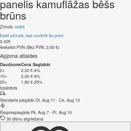
panelis kamuflāžas bēšs
brūns
Zīmols:
satkit
Esiet pirmais, kas novērtē šo preci
2
,
42
€
Ieskaitot PVN
(Bez PVN: 2,00 €)
Apjoma atlaides
Daudzums
Cena
Saglabāt
2+
2,32 €
-4%
10+
2,20 €
-9%
20+
1,82 €
-25%
Izpārdots
Standarta piegāde
Ot, Aug 11 - Ce, Aug 13
Eksprespiegāde
Pk, Aug 7 - Pr, Aug 10
30 dienu atgriešana