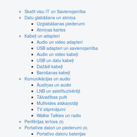
Skatīt visu IT un Savienojamība
Datu glabāšana un atmiņa
Uzglabāšanas piederumi
Atmiņas kartes
Kabeļi un adapteri
Audio un video adapteri
USB adapteri un savienojamība
Audio un video kabeļi
USB un datu kabeļi
Dažādi kabeļi
Barošanas kabeļi
Komunikācijas un audio
Austiņas un audio
LNB un satelītuztvērēji
Tālvadības pulti
Multivides atskaņotāji
TV stiprinājumi
Walkie Talkies un radio
Perifērijas ierīces
(9)
Portatīvie datori un piederumi
(6)
Portatīvo datoru baterijas