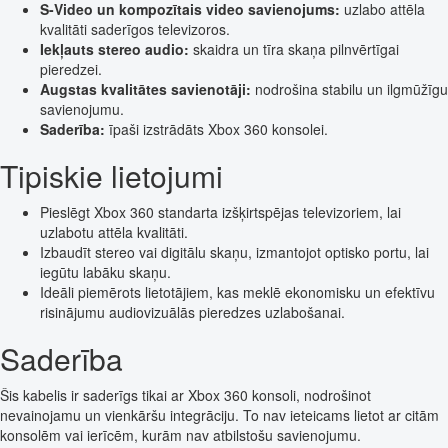
S-Video un kompozītais video savienojums:
uzlabo attēla
kvalitāti saderīgos televizoros.
Iekļauts stereo audio:
skaidra un tīra skaņa pilnvērtīgai
pieredzei.
Augstas kvalitātes savienotāji:
nodrošina stabilu un ilgmūžīgu
savienojumu.
Saderība:
īpaši izstrādāts Xbox 360 konsolei.
Tipiskie lietojumi
Pieslēgt Xbox 360 standarta izšķirtspējas televizoriem, lai
uzlabotu attēla kvalitāti.
Izbaudīt stereo vai digitālu skaņu, izmantojot optisko portu, lai
iegūtu labāku skaņu.
Ideāli piemērots lietotājiem, kas meklē ekonomisku un efektīvu
risinājumu audiovizuālās pieredzes uzlabošanai.
Saderība
Šis kabelis ir saderīgs tikai ar Xbox 360 konsoli, nodrošinot
nevainojamu un vienkāršu integrāciju. To nav ieteicams lietot ar citām
konsolēm vai ierīcēm, kurām nav atbilstošu savienojumu.