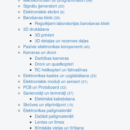
Mikrokontroleri un programmatori
(59)
Signālu ģeneratori
(20)
Elektroniskie ekrāni
(6)
Barošanas bloki
(39)
Regulējami laboratorijas barošanas bloki
3D drukāšana
3D printeri
3D detaļas un rezerves daļas
Pasīvie elektronikas komponenti
(40)
Kameras un droni
Darbības kameras
Droni un quadkopteri
RC helikopteri un lidmašīnas
Elektronikas kastes un uzglabāšana
(23)
Elektroniskie moduļi un sensori
(31)
PCB un Protoboard
(32)
Savienotāji un termināļi
(37)
Elektriskā kabeļošana
Skrūves un stiprinājumi
(10)
Elektronikas palīgmateriāli
Dažādi palīgmateriāli
Lentes un līmes
Ķīmiskās vielas un tīrīšana