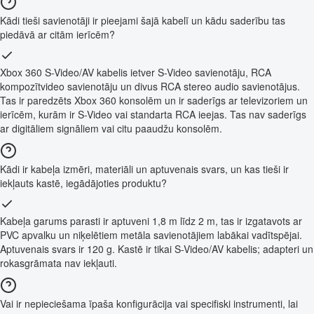
Kādi tieši savienotāji ir pieejami šajā kabelī un kādu saderību tas
piedāvā ar citām ierīcēm?
Xbox 360 S-Video/AV kabelis ietver S-Video savienotāju, RCA
kompozītvideo savienotāju un divus RCA stereo audio savienotājus.
Tas ir paredzēts Xbox 360 konsolēm un ir saderīgs ar televizoriem un
ierīcēm, kurām ir S-Video vai standarta RCA ieejas. Tas nav saderīgs
ar digitāliem signāliem vai citu paaudžu konsolēm.
Kādi ir kabeļa izmēri, materiāli un aptuvenais svars, un kas tieši ir
iekļauts kastē, iegādājoties produktu?
Kabeļa garums parasti ir aptuveni 1,8 m līdz 2 m, tas ir izgatavots ar
PVC apvalku un niķelētiem metāla savienotājiem labākai vadītspējai.
Aptuvenais svars ir 120 g. Kastē ir tikai S-Video/AV kabelis; adapteri un
rokasgrāmata nav iekļauti.
Vai ir nepieciešama īpaša konfigurācija vai specifiski instrumenti, lai