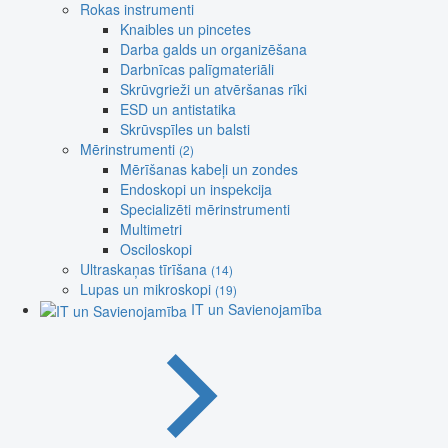
Rokas instrumenti
Knaibles un pincetes
Darba galds un organizēšana
Darbnīcas palīgmateriāli
Skrūvgrieži un atvēršanas rīki
ESD un antistatika
Skrūvspīles un balsti
Mērinstrumenti
(2)
Mērīšanas kabeļi un zondes
Endoskopi un inspekcija
Specializēti mērinstrumenti
Multimetri
Osciloskopi
Ultraskaņas tīrīšana
(14)
Lupas un mikroskopi
(19)
IT un Savienojamība