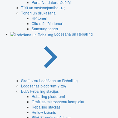
Portatīvo datoru lādētāji
Tīkli un savienojamība
(15)
Toneri un drukāšana
HP toneri
Citu ražotāju toneri
Samsung toneri
Lodēšana un Reballing
Skatīt visu Lodēšana un Reballing
Lodēšanas piederumi
(126)
BGA Reballing stacijas
Reballing piederumi
Grafikas mikroshēmu komplekti
Reballing stacijas
Reflow krāsnis
BGA Stencils un šabloni