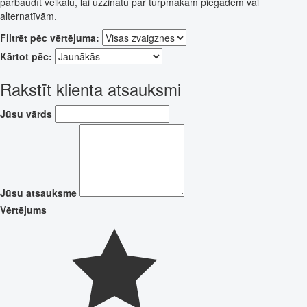
pārbaudīt veikalu, lai uzzinātu par turpmākām piegādēm vai
alternatīvām.
Filtrēt pēc vērtējuma:
Kārtot pēc:
Rakstīt klienta atsauksmi
Jūsu vārds
Jūsu atsauksme
Vērtējums