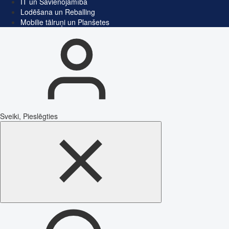
IT un Savienojamība
Lodēšana un Reballing
Mobilie tālruņi un Planšetes
Sveiki, Pieslēgties