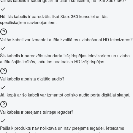
Vai šis kabelis ir saderīgs arī ar citām konsolēm, ne tikai Xbox 360?
Nē, šis kabelis ir paredzēts tikai Xbox 360 konsolei un tās
specifiskajiem savienojumiem.
Vai šo kabeli var izmantot attēla kvalitātes uzlabošanai HD televizoros?
Šis kabelis ir paredzēts standarta izšķirtspējas televizoriem un uzlabo
attēlu šajās ierīcēs, taču tas neatbalsta HD izšķirtspējas.
Vai kabelis atbalsta digitālo audio?
Jā, kopā ar šo kabeli var izmantot optisko audio portu digitālai skaņai.
Vai kabelis ir pieejams tūlītējai iegādei?
Pašlaik produkts nav noliktavā un nav pieejams iegādei. Ieteicams