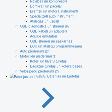
Novilcēji un kompresori
Domkrati un pacēlāji
Bremžu un motora instrumenti
Specializēti auto instrumenti
Atslēgas un uzgaļi
OBD diagnostika un skeneri
(6)
OBD kabeļi un adapteri
AdBlue emulatori
OBD skeneri un saskarnes
ECU un atslēgu programmēšana
Auto piederumi
(24)
Motociklu piederumi
(8)
Koferi un ķiveru turētāji
Bagāžas turētāji un kofera bāzes
Velosipēdu piederumi
(7)
Baterijas un Lādētāji