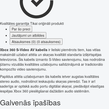
Kvalitātes garantija
Tikai oriģināli produkti
Par šo preci
Jautājumi un atbildes
Atsauksmes (0) (0 atsauksmes)
Xbox 360 S-Video AV kabelis
ir lieliski piemērots tiem, kas vēlas
maksimāli uzlabot attēla un skaņas kvalitāti standarta izšķirtspējas
televizoros. Šis kabelis izmanto S-Video savienojumu, kas nodrošina
jūtamu vizuālās kvalitātes uzlabojumu salīdzinājumā ar tradicionālo
kompozīto video savienojumu.
Papildus attēla uzlabojumam šis kabelis ietver augstas kvalitātes
stereo audio, nodrošinot ieskaujošu skaņas pieredzi. Tas ir arī
saderīgs ar optiskā audio portu digitālai skaņai, piedāvājot elastīgas
iespējas Xbox 360 pieslēgšanai dažādām audio sistēmām.
Galvenās īpašības