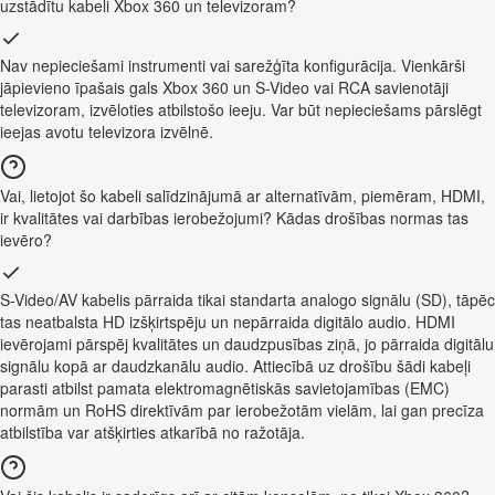
uzstādītu kabeli Xbox 360 un televizoram?
Nav nepieciešami instrumenti vai sarežģīta konfigurācija. Vienkārši
jāpievieno īpašais gals Xbox 360 un S-Video vai RCA savienotāji
televizoram, izvēloties atbilstošo ieeju. Var būt nepieciešams pārslēgt
ieejas avotu televizora izvēlnē.
Vai, lietojot šo kabeli salīdzinājumā ar alternatīvām, piemēram, HDMI,
ir kvalitātes vai darbības ierobežojumi? Kādas drošības normas tas
ievēro?
S-Video/AV kabelis pārraida tikai standarta analogo signālu (SD), tāpēc
tas neatbalsta HD izšķirtspēju un nepārraida digitālo audio. HDMI
ievērojami pārspēj kvalitātes un daudzpusības ziņā, jo pārraida digitālu
signālu kopā ar daudzkanālu audio. Attiecībā uz drošību šādi kabeļi
parasti atbilst pamata elektromagnētiskās savietojamības (EMC)
normām un RoHS direktīvām par ierobežotām vielām, lai gan precīza
atbilstība var atšķirties atkarībā no ražotāja.