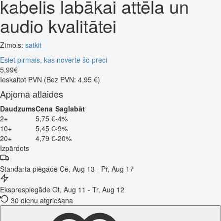
kabelis labākai attēla un
audio kvalitātei
Zīmols:
satkit
Esiet pirmais, kas novērtē šo preci
5
,
99
€
Ieskaitot PVN
(Bez PVN: 4,95 €)
Apjoma atlaides
Daudzums
Cena
Saglabāt
2+
5,75 €
-4%
10+
5,45 €
-9%
20+
4,79 €
-20%
Izpārdots
Standarta piegāde
Ce, Aug 13 - Pr, Aug 17
Eksprespiegāde
Ot, Aug 11 - Tr, Aug 12
30 dienu atgriešana