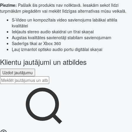
Piezīme:
Pašlaik šis produkts nav noliktavā. Iesakām sekot līdzi
turpmākām piegādēm vai meklēt līdzīgas alternatīvas mūsu veikalā.
S-Video un kompozītais video savienojums labākai attēla
kvalitātei
Iekļauts stereo audio skaidrai un tīrai skaņai
Augstas kvalitātes savienotāji stabilam savienojumam
Saderīgs tikai ar Xbox 360
Ļauj izmantot optisko audio portu digitālai skaņai
Klientu jautājumi un atbildes
Uzdot jautājumu