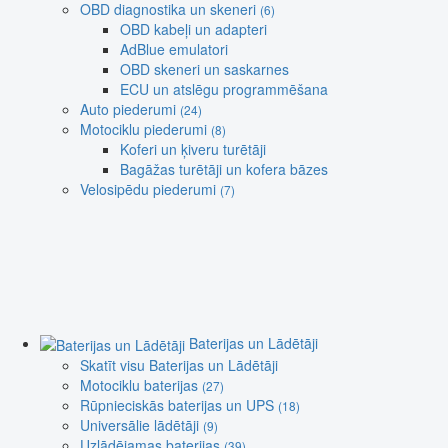
OBD diagnostika un skeneri
(6)
OBD kabeļi un adapteri
AdBlue emulatori
OBD skeneri un saskarnes
ECU un atslēgu programmēšana
Auto piederumi
(24)
Motociklu piederumi
(8)
Koferi un ķiveru turētāji
Bagāžas turētāji un kofera bāzes
Velosipēdu piederumi
(7)
Baterijas un Lādētāji
Skatīt visu Baterijas un Lādētāji
Motociklu baterijas
(27)
Rūpnieciskās baterijas un UPS
(18)
Universālie lādētāji
(9)
Uzlādējamas baterijas
(39)