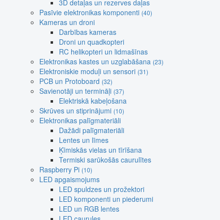
3D detaļas un rezerves daļas
Pasīvie elektronikas komponenti
(40)
Kameras un droni
Darbības kameras
Droni un quadkopteri
RC helikopteri un lidmašīnas
Elektronikas kastes un uzglabāšana
(23)
Elektroniskie moduļi un sensori
(31)
PCB un Protoboard
(32)
Savienotāji un termināļi
(37)
Elektriskā kabeļošana
Skrūves un stiprinājumi
(10)
Elektronikas palīgmateriāli
Dažādi palīgmateriāli
Lentes un līmes
Ķīmiskās vielas un tīrīšana
Termiski sarūkošās caurulītes
Raspberry Pi
(10)
LED apgaismojums
LED spuldzes un prožektori
LED komponenti un piederumi
LED un RGB lentes
LED caurules