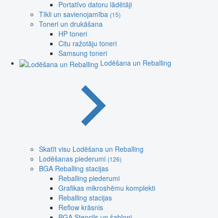
Portatīvo datoru lādētāji
Tīkli un savienojamība
(15)
Toneri un drukāšana
HP toneri
Citu ražotāju toneri
Samsung toneri
Lodēšana un Reballing
Skatīt visu Lodēšana un Reballing
Lodēšanas piederumi
(126)
BGA Reballing stacijas
Reballing piederumi
Grafikas mikroshēmu komplekti
Reballing stacijas
Reflow krāsnis
BGA Stencils un šabloni