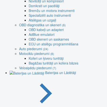
Novilcēji un kompresori
Domkrati un pacēlāji
Bremžu un motora instrumenti
Specializēti auto instrumenti
Atslēgas un uzgaļi
OBD diagnostika un skeneri
(6)
OBD kabeļi un adapteri
AdBlue emulatori
OBD skeneri un saskarnes
ECU un atslēgu programmēšana
Auto piederumi
(24)
Motociklu piederumi
(8)
Koferi un ķiveru turētāji
Bagāžas turētāji un kofera bāzes
Velosipēdu piederumi
(7)
Baterijas un Lādētāji