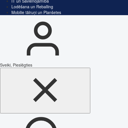
IT un Savienojamība
Lodēšana un Reballing
Mobilie tālruņi un Planšetes
Sveiki, Pieslēgties