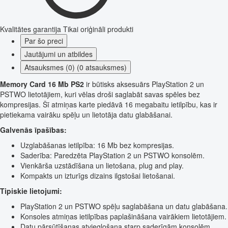
Kvalitātes garantija
Tikai oriģināli produkti
Par šo preci
Jautājumi un atbildes
Atsauksmes (0) (0 atsauksmes)
Memory Card 16 Mb PS2
ir būtisks aksesuārs PlayStation 2 un
PSTWO lietotājiem, kuri vēlas droši saglabāt savas spēles bez
kompresijas. Šī atmiņas karte piedāvā 16 megabaitu ietilpību, kas ir
pietiekama vairāku spēļu un lietotāja datu glabāšanai.
Galvenās īpašības:
Uzglabāšanas ietilpība: 16 Mb bez kompresijas.
Saderība: Paredzēta PlayStation 2 un PSTWO konsolēm.
Vienkārša uzstādīšana un lietošana, plug and play.
Kompakts un izturīgs dizains ilgstošai lietošanai.
Tipiskie lietojumi:
PlayStation 2 un PSTWO spēļu saglabāšana un datu glabāšana.
Konsoles atmiņas ietilpības paplašināšana vairākiem lietotājiem.
Datu pārsūtīšanas atvieglošana starp saderīgām konsolēm.