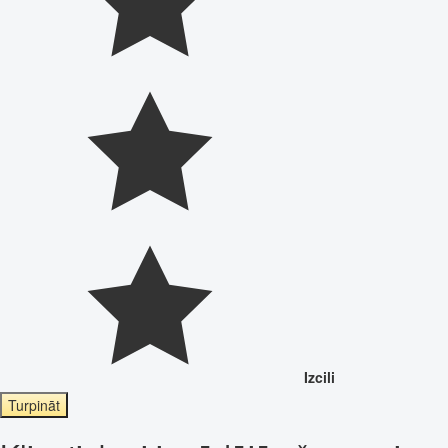
Izcili
Turpināt