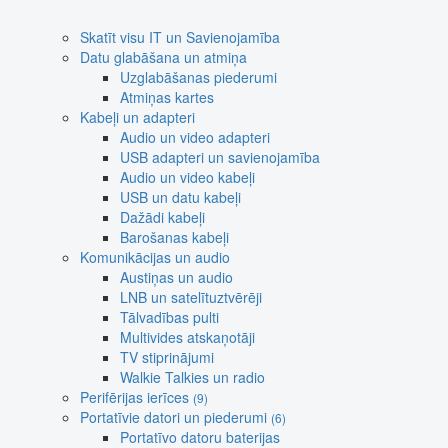
Skatīt visu IT un Savienojamība
Datu glabāšana un atmiņa
Uzglabāšanas piederumi
Atmiņas kartes
Kabeļi un adapteri
Audio un video adapteri
USB adapteri un savienojamība
Audio un video kabeļi
USB un datu kabeļi
Dažādi kabeļi
Barošanas kabeļi
Komunikācijas un audio
Austiņas un audio
LNB un satelītuztvērēji
Tālvadības pulti
Multivides atskaņotāji
TV stiprinājumi
Walkie Talkies un radio
Perifērijas ierīces
(9)
Portatīvie datori un piederumi
(6)
Portatīvo datoru baterijas