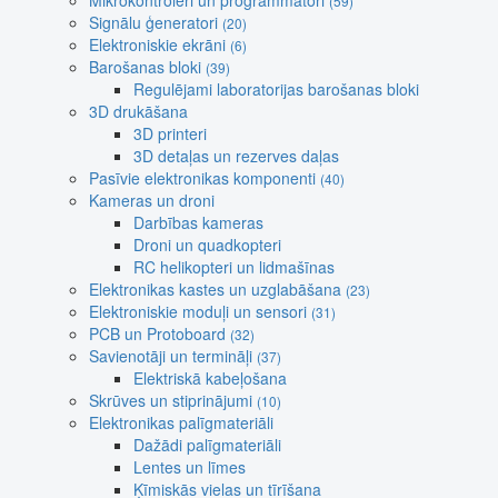
Mikrokontroleri un programmatori
(59)
Signālu ģeneratori
(20)
Elektroniskie ekrāni
(6)
Barošanas bloki
(39)
Regulējami laboratorijas barošanas bloki
3D drukāšana
3D printeri
3D detaļas un rezerves daļas
Pasīvie elektronikas komponenti
(40)
Kameras un droni
Darbības kameras
Droni un quadkopteri
RC helikopteri un lidmašīnas
Elektronikas kastes un uzglabāšana
(23)
Elektroniskie moduļi un sensori
(31)
PCB un Protoboard
(32)
Savienotāji un termināļi
(37)
Elektriskā kabeļošana
Skrūves un stiprinājumi
(10)
Elektronikas palīgmateriāli
Dažādi palīgmateriāli
Lentes un līmes
Ķīmiskās vielas un tīrīšana