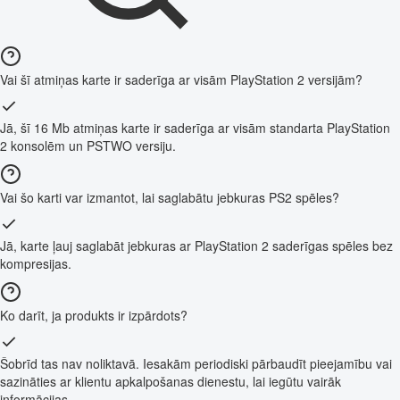
Vai šī atmiņas karte ir saderīga ar visām PlayStation 2 versijām?
Jā, šī 16 Mb atmiņas karte ir saderīga ar visām standarta PlayStation
2 konsolēm un PSTWO versiju.
Vai šo karti var izmantot, lai saglabātu jebkuras PS2 spēles?
Jā, karte ļauj saglabāt jebkuras ar PlayStation 2 saderīgas spēles bez
kompresijas.
Ko darīt, ja produkts ir izpārdots?
Šobrīd tas nav noliktavā. Iesakām periodiski pārbaudīt pieejamību vai
sazināties ar klientu apkalpošanas dienestu, lai iegūtu vairāk
informācijas.