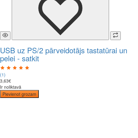
USB uz PS/2 pārveidotājs tastatūrai un
pelei - satkit
(1)
3
,
63
€
Ir noliktavā
Pievienot grozam