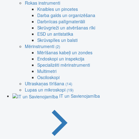
Rokas instrumenti
Knaibles un pincetes
Darba galds un organizēšana
Darbnīcas palīgmateriāli
Skrūvgrieži un atvēršanas rīki
ESD un antistatika
Skrūvspīles un balsti
Mērinstrumenti
(2)
Mērīšanas kabeļi un zondes
Endoskopi un inspekcija
Specializēti mērinstrumenti
Multimetri
Osciloskopi
Ultraskaņas tīrīšana
(14)
Lupas un mikroskopi
(19)
IT un Savienojamība