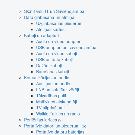
Skatīt visu IT un Savienojamība
Datu glabāšana un atmiņa
Uzglabāšanas piederumi
Atmiņas kartes
Kabeļi un adapteri
Audio un video adapteri
USB adapteri un savienojamība
Audio un video kabeļi
USB un datu kabeļi
Dažādi kabeļi
Barošanas kabeļi
Komunikācijas un audio
Austiņas un audio
LNB un satelītuztvērēji
Tālvadības pulti
Multivides atskaņotāji
TV stiprinājumi
Walkie Talkies un radio
Perifērijas ierīces
(9)
Portatīvie datori un piederumi
(6)
Portatīvo datoru baterijas