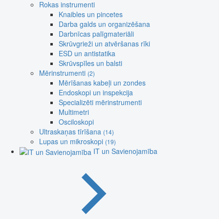
Rokas instrumenti
Knaibles un pincetes
Darba galds un organizēšana
Darbnīcas palīgmateriāli
Skrūvgrieži un atvēršanas rīki
ESD un antistatika
Skrūvspīles un balsti
Mērinstrumenti
(2)
Mērīšanas kabeļi un zondes
Endoskopi un inspekcija
Specializēti mērinstrumenti
Multimetri
Osciloskopi
Ultraskaņas tīrīšana
(14)
Lupas un mikroskopi
(19)
IT un Savienojamība