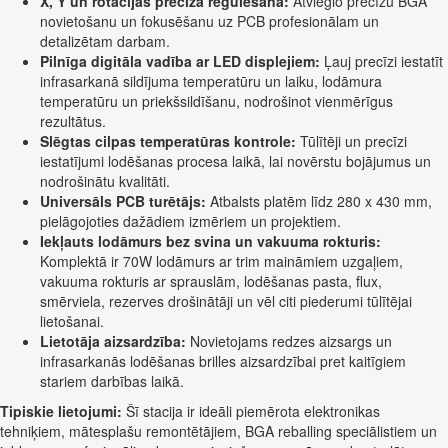
X, Y un rotācijas precīza regulēšana:
Atvieglo precīzu BGA
novietošanu un fokusēšanu uz PCB profesionālam un
detalizētam darbam.
Pilnīga digitāla vadība ar LED displejiem:
Ļauj precīzi iestatīt
infrasarkanā sildījuma temperatūru un laiku, lodāmura
temperatūru un priekšsildīšanu, nodrošinot vienmērīgus
rezultātus.
Slēgtas cilpas temperatūras kontrole:
Tūlītēji un precīzi
iestatījumi lodēšanas procesa laikā, lai novērstu bojājumus un
nodrošinātu kvalitāti.
Universāls PCB turētājs:
Atbalsts platēm līdz 280 x 430 mm,
pielāgojoties dažādiem izmēriem un projektiem.
Iekļauts lodāmurs bez svina un vakuuma rokturis:
Komplektā ir 70W lodāmurs ar trim maināmiem uzgaļiem,
vakuuma rokturis ar sprauslām, lodēšanas pasta, flux,
smērviela, rezerves drošinātāji un vēl citi piederumi tūlītējai
lietošanai.
Lietotāja aizsardzība:
Novietojams redzes aizsargs un
infrasarkanās lodēšanas brilles aizsardzībai pret kaitīgiem
stariem darbības laikā.
Tipiskie lietojumi:
Šī stacija ir ideāli piemērota elektronikas
tehniķiem, mātesplašu remontētājiem, BGA reballing speciālistiem un