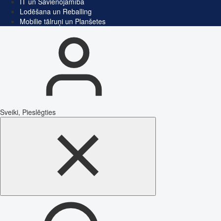
IT un Savienojamība
Lodēšana un Reballing
Mobilie tālruņi un Planšetes
Sveiki, Pieslēgties