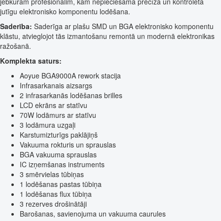
jebkuram profesionālim, kam nepieciešama precīza un kontrolēta
jutīgu elektronisko komponentu lodēšana.
Saderība:
Saderīga ar plašu SMD un BGA elektronisko komponentu
klāstu, atvieglojot tās izmantošanu remontā un modernā elektronikas
ražošanā.
Komplekta saturs:
Aoyue BGA9000A rework stacija
Infrasarkanais aizsargs
2 infrasarkanās lodēšanas brilles
LCD ekrāns ar statīvu
70W lodāmurs ar statīvu
3 lodāmura uzgaļi
Karstumizturīgs paklājiņš
Vakuuma rokturis un sprauslas
BGA vakuuma sprauslas
IC izņemšanas instruments
3 smērvielas tūbiņas
1 lodēšanas pastas tūbiņa
1 lodēšanas flux tūbiņa
3 rezerves drošinātāji
Barošanas, savienojuma un vakuuma caurules