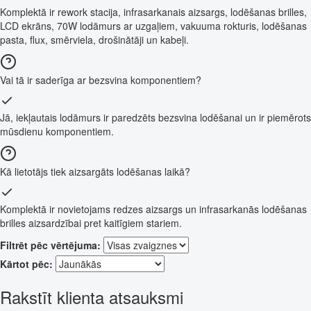
Komplektā ir rework stacija, infrasarkanais aizsargs, lodēšanas brilles,
LCD ekrāns, 70W lodāmurs ar uzgaļiem, vakuuma rokturis, lodēšanas
pasta, flux, smērviela, drošinātāji un kabeļi.
Vai tā ir saderīga ar bezsvina komponentiem?
Jā, iekļautais lodāmurs ir paredzēts bezsvina lodēšanai un ir piemērots
mūsdienu komponentiem.
Kā lietotājs tiek aizsargāts lodēšanas laikā?
Komplektā ir novietojams redzes aizsargs un infrasarkanās lodēšanas
brilles aizsardzībai pret kaitīgiem stariem.
Filtrēt pēc vērtējuma:
Kārtot pēc:
Rakstīt klienta atsauksmi