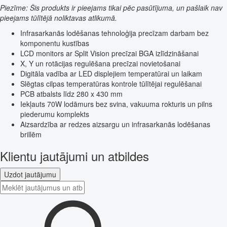
Piezīme: Šis produkts ir pieejams tikai pēc pasūtījuma, un pašlaik nav
pieejams tūlītējā noliktavas atlikumā.
Infrasarkanās lodēšanas tehnoloģija precīzam darbam bez
komponentu kustības
LCD monitors ar Split Vision precīzai BGA izlīdzināšanai
X, Y un rotācijas regulēšana precīzai novietošanai
Digitāla vadība ar LED displejiem temperatūrai un laikam
Slēgtas cilpas temperatūras kontrole tūlītējai regulēšanai
PCB atbalsts līdz 280 x 430 mm
Iekļauts 70W lodāmurs bez svina, vakuuma rokturis un pilns
piederumu komplekts
Aizsardzība ar redzes aizsargu un infrasarkanās lodēšanas
brillēm
Klientu jautājumi un atbildes
Uzdot jautājumu