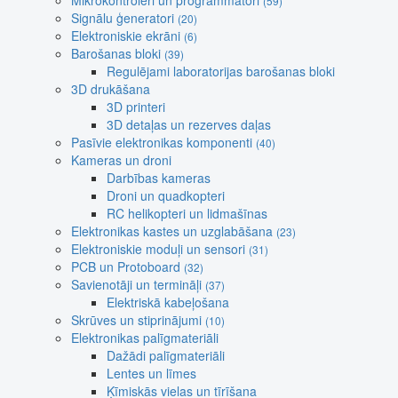
Mikrokontroleri un programmatori
(59)
Signālu ģeneratori
(20)
Elektroniskie ekrāni
(6)
Barošanas bloki
(39)
Regulējami laboratorijas barošanas bloki
3D drukāšana
3D printeri
3D detaļas un rezerves daļas
Pasīvie elektronikas komponenti
(40)
Kameras un droni
Darbības kameras
Droni un quadkopteri
RC helikopteri un lidmašīnas
Elektronikas kastes un uzglabāšana
(23)
Elektroniskie moduļi un sensori
(31)
PCB un Protoboard
(32)
Savienotāji un termināļi
(37)
Elektriskā kabeļošana
Skrūves un stiprinājumi
(10)
Elektronikas palīgmateriāli
Dažādi palīgmateriāli
Lentes un līmes
Ķīmiskās vielas un tīrīšana