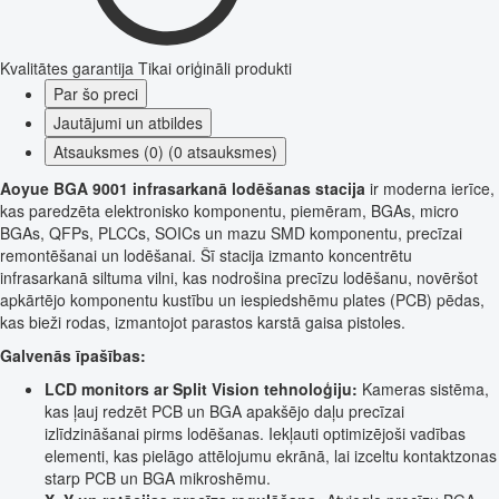
Kvalitātes garantija
Tikai oriģināli produkti
Par šo preci
Jautājumi un atbildes
Atsauksmes (0) (0 atsauksmes)
Aoyue BGA 9001 infrasarkanā lodēšanas stacija
ir moderna ierīce,
kas paredzēta elektronisko komponentu, piemēram, BGAs, micro
BGAs, QFPs, PLCCs, SOICs un mazu SMD komponentu, precīzai
remontēšanai un lodēšanai. Šī stacija izmanto koncentrētu
infrasarkanā siltuma vilni, kas nodrošina precīzu lodēšanu, novēršot
apkārtējo komponentu kustību un iespiedshēmu plates (PCB) pēdas,
kas bieži rodas, izmantojot parastos karstā gaisa pistoles.
Galvenās īpašības:
LCD monitors ar Split Vision tehnoloģiju:
Kameras sistēma,
kas ļauj redzēt PCB un BGA apakšējo daļu precīzai
izlīdzināšanai pirms lodēšanas. Iekļauti optimizējoši vadības
elementi, kas pielāgo attēlojumu ekrānā, lai izceltu kontaktzonas
starp PCB un BGA mikroshēmu.