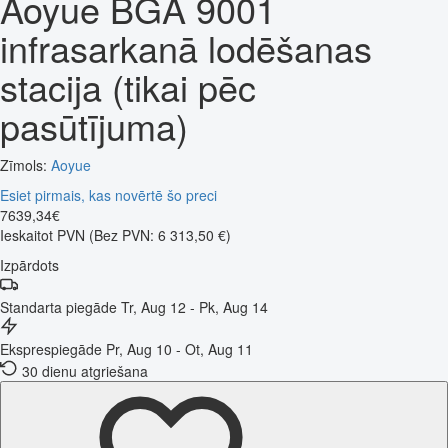
Aoyue BGA 9001
infrasarkanā lodēšanas
stacija (tikai pēc
pasūtījuma)
Zīmols:
Aoyue
Esiet pirmais, kas novērtē šo preci
7639
,
34
€
Ieskaitot PVN
(Bez PVN: 6 313,50 €)
Izpārdots
Standarta piegāde
Tr, Aug 12 - Pk, Aug 14
Eksprespiegāde
Pr, Aug 10 - Ot, Aug 11
30 dienu atgriešana