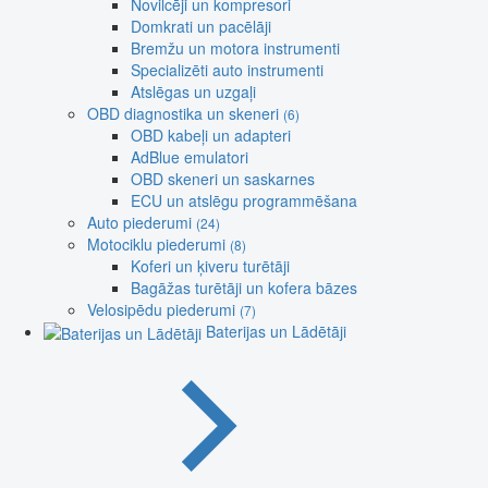
Novilcēji un kompresori
Domkrati un pacēlāji
Bremžu un motora instrumenti
Specializēti auto instrumenti
Atslēgas un uzgaļi
OBD diagnostika un skeneri
(6)
OBD kabeļi un adapteri
AdBlue emulatori
OBD skeneri un saskarnes
ECU un atslēgu programmēšana
Auto piederumi
(24)
Motociklu piederumi
(8)
Koferi un ķiveru turētāji
Bagāžas turētāji un kofera bāzes
Velosipēdu piederumi
(7)
Baterijas un Lādētāji