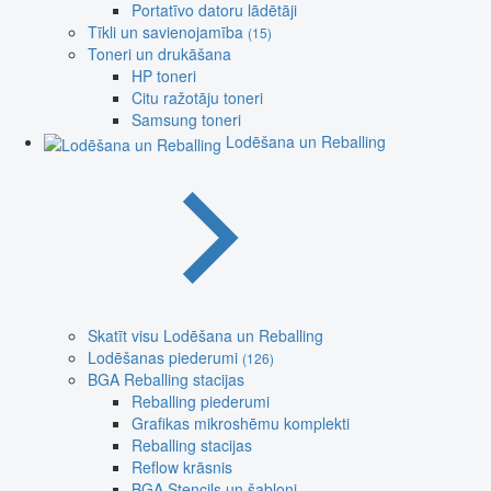
Portatīvo datoru lādētāji
Tīkli un savienojamība
(15)
Toneri un drukāšana
HP toneri
Citu ražotāju toneri
Samsung toneri
Lodēšana un Reballing
Skatīt visu Lodēšana un Reballing
Lodēšanas piederumi
(126)
BGA Reballing stacijas
Reballing piederumi
Grafikas mikroshēmu komplekti
Reballing stacijas
Reflow krāsnis
BGA Stencils un šabloni