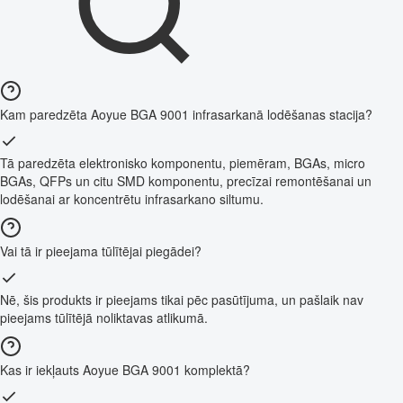
Kam paredzēta Aoyue BGA 9001 infrasarkanā lodēšanas stacija?
Tā paredzēta elektronisko komponentu, piemēram, BGAs, micro
BGAs, QFPs un citu SMD komponentu, precīzai remontēšanai un
lodēšanai ar koncentrētu infrasarkano siltumu.
Vai tā ir pieejama tūlītējai piegādei?
Nē, šis produkts ir pieejams tikai pēc pasūtījuma, un pašlaik nav
pieejams tūlītējā noliktavas atlikumā.
Kas ir iekļauts Aoyue BGA 9001 komplektā?