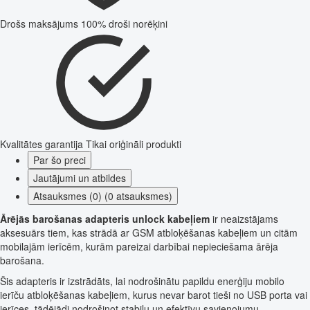
Drošs maksājums
100% droši norēķini
Kvalitātes garantija
Tikai oriģināli produkti
Par šo preci
Jautājumi un atbildes
Atsauksmes (0) (0 atsauksmes)
Ārējās barošanas adapteris unlock kabeļiem
ir neaizstājams
aksesuārs tiem, kas strādā ar GSM atbloķēšanas kabeļiem un citām
mobilajām ierīcēm, kurām pareizai darbībai nepieciešama ārēja
barošana.
Šis adapteris ir izstrādāts, lai nodrošinātu papildu enerģiju mobilo
ierīču atbloķēšanas kabeļiem, kurus nevar barot tieši no USB porta vai
ierīces, tādējādi nodrošinot stabilu un efektīvu savienojumu