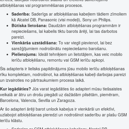
atbloķēšanas vai programmēšanas procesos.
Saderība:
Saderīgs ar atbloķēšanas kabeļiem tādiem zīmoliem
kā Alcatel DB, Panasonic (visi modeļi), Sony un Philips.
Būtiska lietošana:
Daudzām atbloķēšanas programmām ir
nepieciešams, lai kabelis tiktu barots ārēji, lai tas darbotos
pareizi.
Vienkārša uzstādīšana:
To var viegli pievienot, lai bez
sarežģījumiem nodrošinātu nepieciešamo barošanu.
Pielietojums:
Ideāli tehniķiem un lietotājiem, kas veic mobilo
ierīču atbloķēšanu, remontu vai GSM ierīču apkopi.
Šis adapteris ir lielisks papildinājums jūsu mobilo ierīču atbloķēšanas
rīku komplektam, nodrošinot, ka atbloķēšanas kabeļi darbojas pareizi
un izvairoties no pārtraukumiem procesa laikā.
Kur iegādāties?
Jūs varat iegādāties šo adapteri mūsu tiešsaistes
veikalā ar ātru un drošu piegādi uz dažādām pilsētām, piemēram,
Barcelona, Valencia, Sevilla un Zaragoza.
Ar šo adapteri ārēji barot unlock kabeļus ir vienkārši un efektīvi,
uzlabojot atbloķēšanas pieredzi un nodrošinot saderību ar plašu GSM
ierīču klāstu.