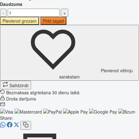
Daudzums
-
+
Pievienot grozam
Pirkt tagad
Pievienot vēlmju
sarakstam
Salīdzināt
Bezmaksas atgriešana 30 dienu laikā
Drošs darījums
Share: