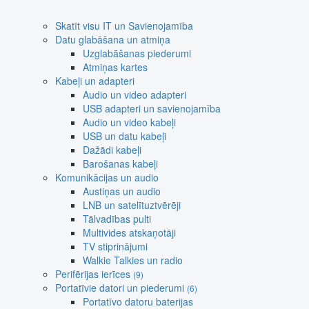
Skatīt visu IT un Savienojamība
Datu glabāšana un atmiņa
Uzglabāšanas piederumi
Atmiņas kartes
Kabeļi un adapteri
Audio un video adapteri
USB adapteri un savienojamība
Audio un video kabeļi
USB un datu kabeļi
Dažādi kabeļi
Barošanas kabeļi
Komunikācijas un audio
Austiņas un audio
LNB un satelītuztvērēji
Tālvadības pulti
Multivides atskaņotāji
TV stiprinājumi
Walkie Talkies un radio
Perifērijas ierīces
(9)
Portatīvie datori un piederumi
(6)
Portatīvo datoru baterijas