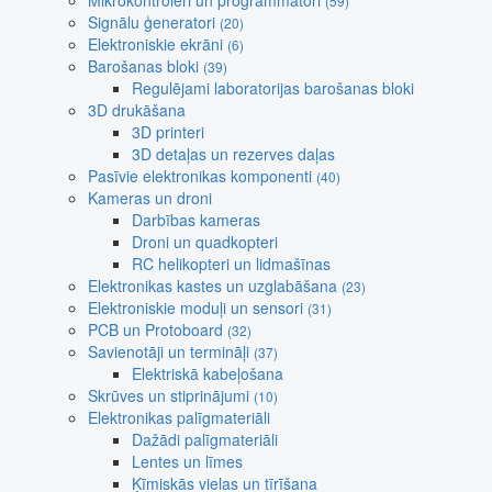
Mikrokontroleri un programmatori
(59)
Signālu ģeneratori
(20)
Elektroniskie ekrāni
(6)
Barošanas bloki
(39)
Regulējami laboratorijas barošanas bloki
3D drukāšana
3D printeri
3D detaļas un rezerves daļas
Pasīvie elektronikas komponenti
(40)
Kameras un droni
Darbības kameras
Droni un quadkopteri
RC helikopteri un lidmašīnas
Elektronikas kastes un uzglabāšana
(23)
Elektroniskie moduļi un sensori
(31)
PCB un Protoboard
(32)
Savienotāji un termināļi
(37)
Elektriskā kabeļošana
Skrūves un stiprinājumi
(10)
Elektronikas palīgmateriāli
Dažādi palīgmateriāli
Lentes un līmes
Ķīmiskās vielas un tīrīšana