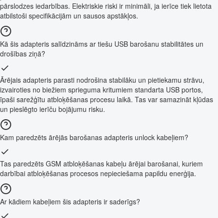
pārslodzes iedarbības. Elektriskie riski ir minimāli, ja ierīce tiek lietota
atbilstoši specifikācijām un sausos apstākļos.
Kā šis adapteris salīdzināms ar tiešu USB barošanu stabilitātes un
drošības ziņā?
Ārējais adapteris parasti nodrošina stabilāku un pietiekamu strāvu,
izvairoties no biežiem sprieguma kritumiem standarta USB portos,
īpaši sarežģītu atbloķēšanas procesu laikā. Tas var samazināt kļūdas
un pieslēgto ierīču bojājumu risku.
Kam paredzēts ārējās barošanas adapteris unlock kabeļiem?
Tas paredzēts GSM atbloķēšanas kabeļu ārējai barošanai, kuriem
darbībai atbloķēšanas procesos nepieciešama papildu enerģija.
Ar kādiem kabeļiem šis adapteris ir saderīgs?