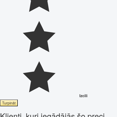
Izcili
Turpināt
Klienti, kuri iegādājās šo preci,