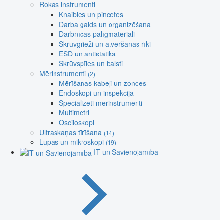
Rokas instrumenti
Knaibles un pincetes
Darba galds un organizēšana
Darbnīcas palīgmateriāli
Skrūvgrieži un atvēršanas rīki
ESD un antistatika
Skrūvspīles un balsti
Mērinstrumenti
(2)
Mērīšanas kabeļi un zondes
Endoskopi un inspekcija
Specializēti mērinstrumenti
Multimetri
Osciloskopi
Ultraskaņas tīrīšana
(14)
Lupas un mikroskopi
(19)
IT un Savienojamība