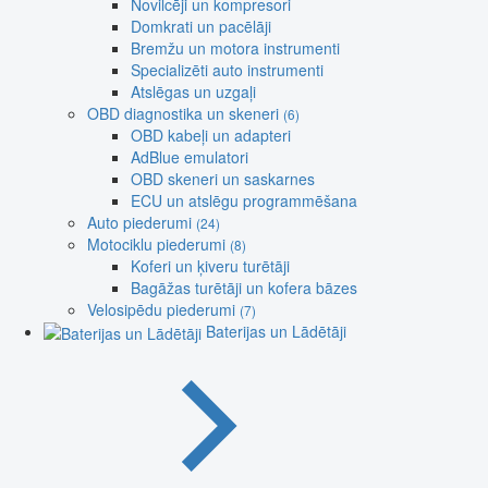
Novilcēji un kompresori
Domkrati un pacēlāji
Bremžu un motora instrumenti
Specializēti auto instrumenti
Atslēgas un uzgaļi
OBD diagnostika un skeneri
(6)
OBD kabeļi un adapteri
AdBlue emulatori
OBD skeneri un saskarnes
ECU un atslēgu programmēšana
Auto piederumi
(24)
Motociklu piederumi
(8)
Koferi un ķiveru turētāji
Bagāžas turētāji un kofera bāzes
Velosipēdu piederumi
(7)
Baterijas un Lādētāji