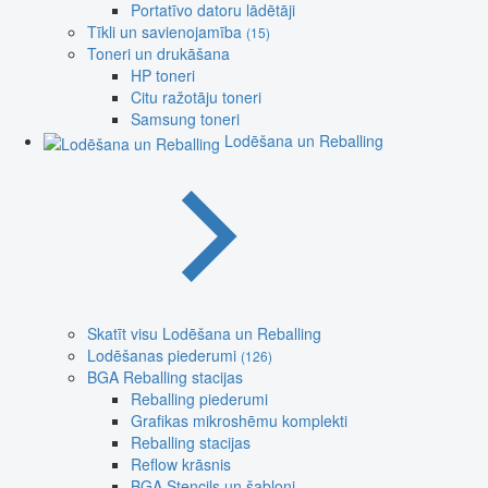
Portatīvo datoru lādētāji
Tīkli un savienojamība
(15)
Toneri un drukāšana
HP toneri
Citu ražotāju toneri
Samsung toneri
Lodēšana un Reballing
Skatīt visu Lodēšana un Reballing
Lodēšanas piederumi
(126)
BGA Reballing stacijas
Reballing piederumi
Grafikas mikroshēmu komplekti
Reballing stacijas
Reflow krāsnis
BGA Stencils un šabloni