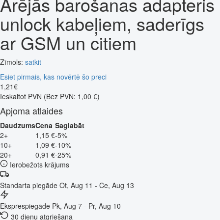
Ārējās barošanas adapteris
unlock kabeļiem, saderīgs
ar GSM un citiem
Zīmols:
satkit
Esiet pirmais, kas novērtē šo preci
1
,
21
€
Ieskaitot PVN
(Bez PVN: 1,00 €)
Apjoma atlaides
Daudzums
Cena
Saglabāt
2+
1,15 €
-5%
10+
1,09 €
-10%
20+
0,91 €
-25%
Ierobežots krājums
Standarta piegāde
Ot, Aug 11 - Ce, Aug 13
Eksprespiegāde
Pk, Aug 7 - Pr, Aug 10
30 dienu atgriešana