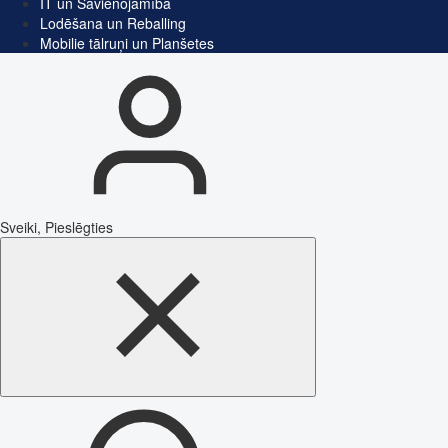
IT un Savienojamība
Lodēšana un Reballing
Mobilie tālruņi un Planšetes
Sveiki, Pieslēgties