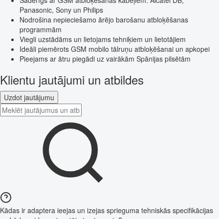
Saderīgs ar GSM atbloķēšanas kabeļiem: Alcatel DB,
Panasonic, Sony un Philips
Nodrošina nepieciešamo ārējo barošanu atbloķēšanas
programmām
Viegli uzstādāms un lietojams tehniķiem un lietotājiem
Ideāli piemērots GSM mobilo tālruņu atbloķēšanai un apkopei
Pieejams ar ātru piegādi uz vairākām Spānijas pilsētām
Klientu jautājumi un atbildes
Uzdot jautājumu
Kādas ir adaptera ieejas un izejas sprieguma tehniskās specifikācijas