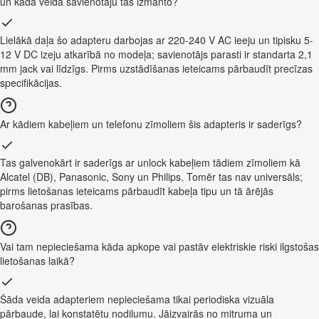
un kāda veida savienotāju tas izmanto?
Lielākā daļa šo adapteru darbojas ar 220-240 V AC ieeju un tipisku 5-
12 V DC izeju atkarībā no modeļa; savienotājs parasti ir standarta 2,1
mm jack vai līdzīgs. Pirms uzstādīšanas ieteicams pārbaudīt precīzas
specifikācijas.
Ar kādiem kabeļiem un telefonu zīmoliem šis adapteris ir saderīgs?
Tas galvenokārt ir saderīgs ar unlock kabeļiem tādiem zīmoliem kā
Alcatel (DB), Panasonic, Sony un Philips. Tomēr tas nav universāls;
pirms lietošanas ieteicams pārbaudīt kabeļa tipu un tā ārējās
barošanas prasības.
Vai tam nepieciešama kāda apkope vai pastāv elektriskie riski ilgstošas
lietošanas laikā?
Šāda veida adapteriem nepieciešama tikai periodiska vizuāla
pārbaude, lai konstatētu nodilumu. Jāizvairās no mitruma un