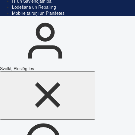
IT un Savienojamība
Lodēšana un Reballing
Mobilie tālruņi un Planšetes
Sveiki, Pieslēgties