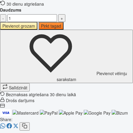
30 dienu atgriešana
Daudzums
-
+
Pievienot grozam
Pirkt tagad
Pievienot vēlmju
sarakstam
Salīdzināt
Bezmaksas atgriešana 30 dienu laikā
Drošs darījums
Share: