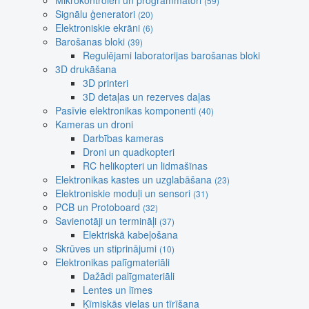
Mikrokontroleri un programmatori
(59)
Signālu ģeneratori
(20)
Elektroniskie ekrāni
(6)
Barošanas bloki
(39)
Regulējami laboratorijas barošanas bloki
3D drukāšana
3D printeri
3D detaļas un rezerves daļas
Pasīvie elektronikas komponenti
(40)
Kameras un droni
Darbības kameras
Droni un quadkopteri
RC helikopteri un lidmašīnas
Elektronikas kastes un uzglabāšana
(23)
Elektroniskie moduļi un sensori
(31)
PCB un Protoboard
(32)
Savienotāji un termināļi
(37)
Elektriskā kabeļošana
Skrūves un stiprinājumi
(10)
Elektronikas palīgmateriāli
Dažādi palīgmateriāli
Lentes un līmes
Ķīmiskās vielas un tīrīšana