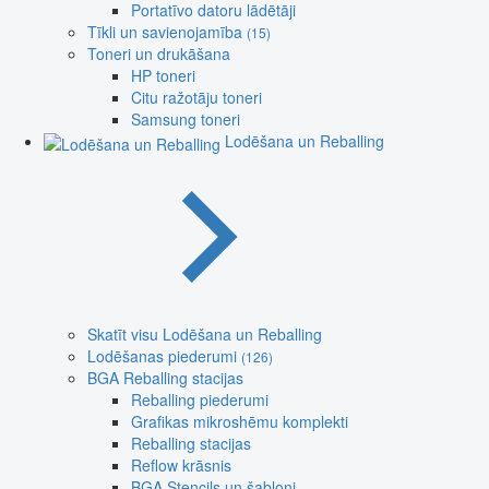
Portatīvo datoru lādētāji
Tīkli un savienojamība
(15)
Toneri un drukāšana
HP toneri
Citu ražotāju toneri
Samsung toneri
Lodēšana un Reballing
Skatīt visu Lodēšana un Reballing
Lodēšanas piederumi
(126)
BGA Reballing stacijas
Reballing piederumi
Grafikas mikroshēmu komplekti
Reballing stacijas
Reflow krāsnis
BGA Stencils un šabloni