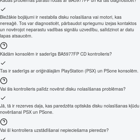
Kādas problēmas parasti rodas ar BA5977FP un kā tās diagnosticēt?
Biežākie bojājumi ir nestabila disku nolasīšana vai motori, kas
nereaģē. Tos var diagnosticēt, pārbaudot spriegumu izejas kontaktos
un novērojot neparastu vadības signālu uzvedību, salīdzinot ar datu
lapas atsaucēm.
Kādām konsolēm ir saderīgs BA5977FP CD kontrolieris?
Tas ir saderīgs ar oriģinālajām PlayStation (PSX) un PSone konsolēm.
Vai šis kontrolieris palīdz novērst disku nolasīšanas problēmas?
Jā, tā ir rezerves daļa, kas paredzēta optiskās disku nolasīšanas kļūdu
novēršanai PSX un PSone.
Vai šī kontroliera uzstādīšanai nepieciešama pieredze?