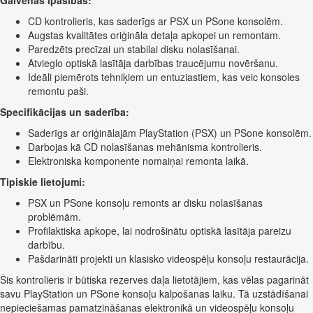
Galvenās īpašības:
CD kontrolieris, kas saderīgs ar PSX un PSone konsolēm.
Augstas kvalitātes oriģināla detaļa apkopei un remontam.
Paredzēts precīzai un stabilai disku nolasīšanai.
Atvieglo optiskā lasītāja darbības traucējumu novēršanu.
Ideāli piemērots tehniķiem un entuziastiem, kas veic konsoles
remontu paši.
Specifikācijas un saderība:
Saderīgs ar oriģinālajām PlayStation (PSX) un PSone konsolēm.
Darbojas kā CD nolasīšanas mehānisma kontrolieris.
Elektroniska komponente nomaiņai remonta laikā.
Tipiskie lietojumi:
PSX un PSone konsoļu remonts ar disku nolasīšanas
problēmām.
Profilaktiska apkope, lai nodrošinātu optiskā lasītāja pareizu
darbību.
Pašdarināti projekti un klasisko videospēļu konsoļu restaurācija.
Šis kontrolieris ir būtiska rezerves daļa lietotājiem, kas vēlas pagarināt
savu PlayStation un PSone konsoļu kalpošanas laiku. Tā uzstādīšanai
nepieciešamas pamatzināšanas elektronikā un videospēļu konsoļu