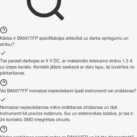
Kādas ir BA5977FP specifikācijas attiecībā uz darba spriegumu un
strāvu?
Tas parasti darbojas ar 5 V DC, ar maksimālo ieteicamo strāvu 1,5 A
uz izejas kanālu. Kontakti jālieto saskaņā ar datu lapu, lai izvairītos no
pārkaršanas.
Vai BA5977FP nomaiņai nepieciešami īpaši instrumenti vai zināšanas?
Nomaiņai nepieciešamas mikro-lodēšanas zināšanas un tādi
instrumenti kā precīzs lodāmurs, flux un elektronikas lodalva, jo tas ir
24 kontaktu SMD integrētais circuits.