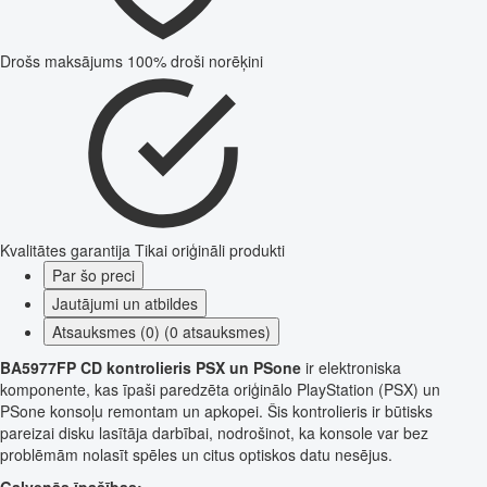
Drošs maksājums
100% droši norēķini
Kvalitātes garantija
Tikai oriģināli produkti
Par šo preci
Jautājumi un atbildes
Atsauksmes (0) (0 atsauksmes)
BA5977FP CD kontrolieris PSX un PSone
ir elektroniska
komponente, kas īpaši paredzēta oriģinālo PlayStation (PSX) un
PSone konsoļu remontam un apkopei. Šis kontrolieris ir būtisks
pareizai disku lasītāja darbībai, nodrošinot, ka konsole var bez
problēmām nolasīt spēles un citus optiskos datu nesējus.