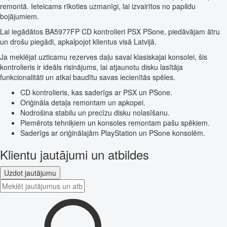
remontā. Ieteicams rīkoties uzmanīgi, lai izvairītos no papildu
bojājumiem.
Lai iegādātos BA5977FP CD kontrolieri PSX PSone, piedāvājam ātru
un drošu piegādi, apkalpojot klientus visā Latvijā.
Ja meklējat uzticamu rezerves daļu savai klasiskajai konsolei, šis
kontrolieris ir ideāls risinājums, lai atjaunotu disku lasītāja
funkcionalitāti un atkal baudītu savas iecienītās spēles.
CD kontrolieris, kas saderīgs ar PSX un PSone.
Oriģināla detaļa remontam un apkopei.
Nodrošina stabilu un precīzu disku nolasīšanu.
Piemērots tehniķiem un konsoles remontam pašu spēkiem.
Saderīgs ar oriģinālajām PlayStation un PSone konsolēm.
Klientu jautājumi un atbildes
Uzdot jautājumu