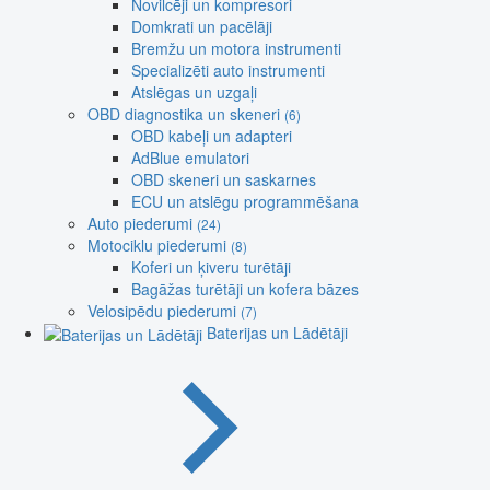
Novilcēji un kompresori
Domkrati un pacēlāji
Bremžu un motora instrumenti
Specializēti auto instrumenti
Atslēgas un uzgaļi
OBD diagnostika un skeneri
(6)
OBD kabeļi un adapteri
AdBlue emulatori
OBD skeneri un saskarnes
ECU un atslēgu programmēšana
Auto piederumi
(24)
Motociklu piederumi
(8)
Koferi un ķiveru turētāji
Bagāžas turētāji un kofera bāzes
Velosipēdu piederumi
(7)
Baterijas un Lādētāji