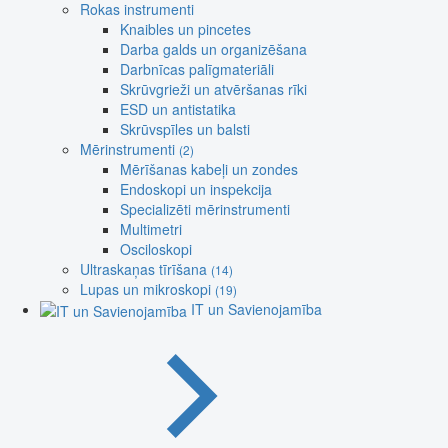
Rokas instrumenti
Knaibles un pincetes
Darba galds un organizēšana
Darbnīcas palīgmateriāli
Skrūvgrieži un atvēršanas rīki
ESD un antistatika
Skrūvspīles un balsti
Mērinstrumenti
(2)
Mērīšanas kabeļi un zondes
Endoskopi un inspekcija
Specializēti mērinstrumenti
Multimetri
Osciloskopi
Ultraskaņas tīrīšana
(14)
Lupas un mikroskopi
(19)
IT un Savienojamība