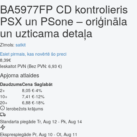
BA5977FP CD kontrolieris
PSX un PSone – oriģināla
un uzticama detaļa
Zīmols:
satkit
Esiet pirmais, kas novērtē šo preci
8
,
39
€
Ieskaitot PVN
(Bez PVN: 6,93 €)
Apjoma atlaides
Daudzums
Cena
Saglabāt
2+
8,05 €
-4%
10+
7,41 €
-12%
20+
6,88 €
-18%
Ierobežots krājums
Standarta piegāde
Tr, Aug 12 - Pk, Aug 14
Eksprespiegāde
Pr, Aug 10 - Ot, Aug 11