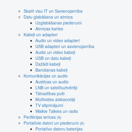
Skatīt visu IT un Savienojamība
Datu glabāšana un atmiņa
Uzglabāšanas piederumi
Atmiņas kartes
Kabeļi un adapteri
Audio un video adapteri
USB adapteri un savienojamība
Audio un video kabeļi
USB un datu kabeļi
Dažādi kabeļi
Barošanas kabeļi
Komunikācijas un audio
Austiņas un audio
LNB un satelītuztvērēji
Tālvadības pulti
Multivides atskaņotāji
TV stiprinājumi
Walkie Talkies un radio
Perifērijas ierīces
(9)
Portatīvie datori un piederumi
(6)
Portatīvo datoru baterijas