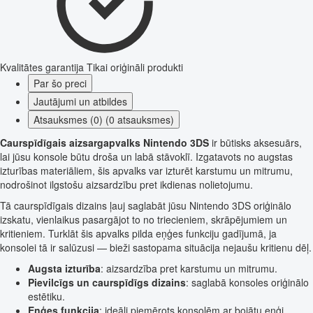
Kvalitātes garantija
Tikai oriģināli produkti
Par šo preci
Jautājumi un atbildes
Atsauksmes (0) (0 atsauksmes)
Caurspīdīgais aizsargapvalks Nintendo 3DS
ir būtisks aksesuārs,
lai jūsu konsole būtu droša un labā stāvoklī. Izgatavots no augstas
izturības materiāliem, šis apvalks var izturēt karstumu un mitrumu,
nodrošinot ilgstošu aizsardzību pret ikdienas nolietojumu.
Tā caurspīdīgais dizains ļauj saglabāt jūsu Nintendo 3DS oriģinālo
izskatu, vienlaikus pasargājot to no triecieniem, skrāpējumiem un
kritieniem. Turklāt šis apvalks pilda eņģes funkciju gadījumā, ja
konsolei tā ir salūzusi — bieži sastopama situācija nejaušu kritienu dēļ.
Augsta izturība
: aizsardzība pret karstumu un mitrumu.
Pievilcīgs un caurspīdīgs dizains
: saglabā konsoles oriģinālo
estētiku.
Eņģes funkcija
: ideāli piemērots konsolēm ar bojātu eņģi.