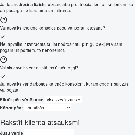
Jā, tas nodrošina lielisku aizsardzību pret triecieniem un kritieniem, kā
arī pasargā no karstuma un mitruma.
Vai apvalks ietekmē konsoles pogu vai portu lietošanu?
Nē, apvalks ir izstrādāts tā, lai nodrošinātu pilnīgu piekļuvi visām
pogām un portiem, to nenoņemot.
Vai šis apvalks var aizstāt salūzušu eņģi?
Jā, apvalks var darboties kā eņģe konsolēm, kurām eņģe ir salūzusi
vai bojāta.
Filtrēt pēc vērtējuma:
Kārtot pēc:
Rakstīt klienta atsauksmi
Jūsu vārds