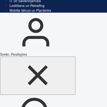
IT un Savienojamība
Lodēšana un Reballing
Mobilie tālruņi un Planšetes
Sveiki, Pieslēgties