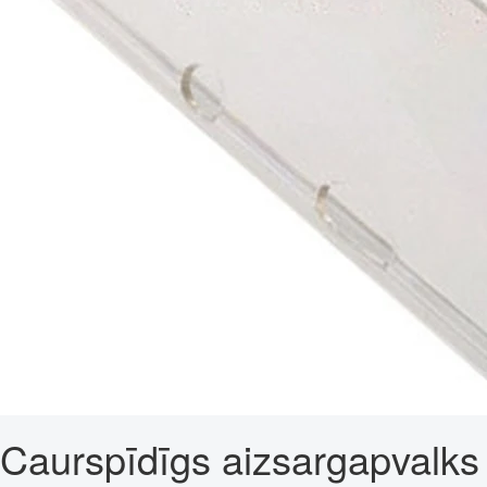
Caurspīdīgs aizsargapvalks