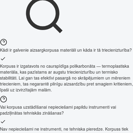
Kādi ir galvenie aizsargkorpusa materiāli un kāda ir tā triecienizturība?
Korpuss ir izgatavots no caurspīdīga polikarbonāta — termoplastiska
materiāla, kas pazīstams ar augstu triecienizturību un termisko
stabilitāti. Lai gan tas efektīvi pasargā no skrāpējumiem un mēreniem
triecieniem, tas negarantē pilnīgu aizsardzību pret smagiem kritieniem,
īpaši uz izvirzītajām malām.
Vai korpusa uzstādīšanai nepieciešami papildu instrumenti vai
padziļinātas tehniskās zināšanas?
Nav nepieciešami ne instrumenti, ne tehniska pieredze. Korpuss tiek