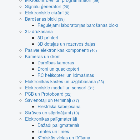
Mikrokontroleri un programmatori
(59)
Signālu ģeneratori
(20)
Elektroniskie ekrāni
(6)
Barošanas bloki
(39)
Regulējami laboratorijas barošanas bloki
3D drukāšana
3D printeri
3D detaļas un rezerves daļas
Pasīvie elektronikas komponenti
(40)
Kameras un droni
Darbības kameras
Droni un quadkopteri
RC helikopteri un lidmašīnas
Elektronikas kastes un uzglabāšana
(23)
Elektroniskie moduļi un sensori
(31)
PCB un Protoboard
(32)
Savienotāji un termināļi
(37)
Elektriskā kabeļošana
Skrūves un stiprinājumi
(10)
Elektronikas palīgmateriāli
Dažādi palīgmateriāli
Lentes un līmes
Ķīmiskās vielas un tīrīšana