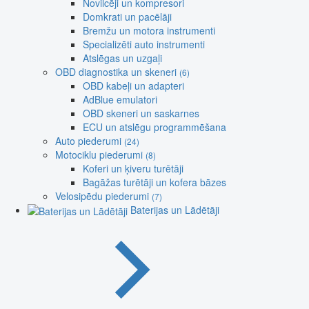
Novilcēji un kompresori
Domkrati un pacēlāji
Bremžu un motora instrumenti
Specializēti auto instrumenti
Atslēgas un uzgaļi
OBD diagnostika un skeneri
(6)
OBD kabeļi un adapteri
AdBlue emulatori
OBD skeneri un saskarnes
ECU un atslēgu programmēšana
Auto piederumi
(24)
Motociklu piederumi
(8)
Koferi un ķiveru turētāji
Bagāžas turētāji un kofera bāzes
Velosipēdu piederumi
(7)
Baterijas un Lādētāji