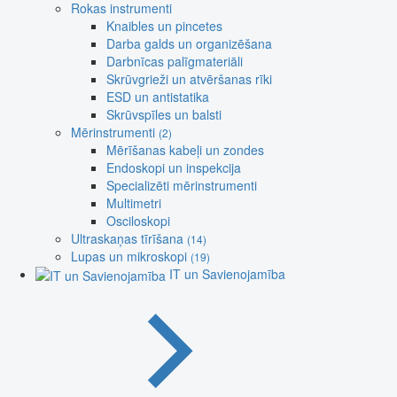
Rokas instrumenti
Knaibles un pincetes
Darba galds un organizēšana
Darbnīcas palīgmateriāli
Skrūvgrieži un atvēršanas rīki
ESD un antistatika
Skrūvspīles un balsti
Mērinstrumenti
(2)
Mērīšanas kabeļi un zondes
Endoskopi un inspekcija
Specializēti mērinstrumenti
Multimetri
Osciloskopi
Ultraskaņas tīrīšana
(14)
Lupas un mikroskopi
(19)
IT un Savienojamība