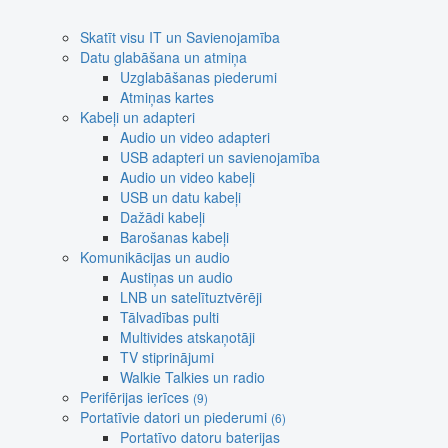
Skatīt visu IT un Savienojamība
Datu glabāšana un atmiņa
Uzglabāšanas piederumi
Atmiņas kartes
Kabeļi un adapteri
Audio un video adapteri
USB adapteri un savienojamība
Audio un video kabeļi
USB un datu kabeļi
Dažādi kabeļi
Barošanas kabeļi
Komunikācijas un audio
Austiņas un audio
LNB un satelītuztvērēji
Tālvadības pulti
Multivides atskaņotāji
TV stiprinājumi
Walkie Talkies un radio
Perifērijas ierīces
(9)
Portatīvie datori un piederumi
(6)
Portatīvo datoru baterijas