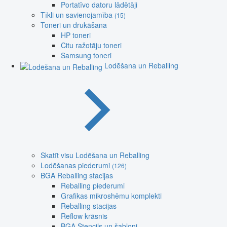
Portatīvo datoru lādētāji
Tīkli un savienojamība
(15)
Toneri un drukāšana
HP toneri
Citu ražotāju toneri
Samsung toneri
Lodēšana un Reballing
Skatīt visu Lodēšana un Reballing
Lodēšanas piederumi
(126)
BGA Reballing stacijas
Reballing piederumi
Grafikas mikroshēmu komplekti
Reballing stacijas
Reflow krāsnis
BGA Stencils un šabloni