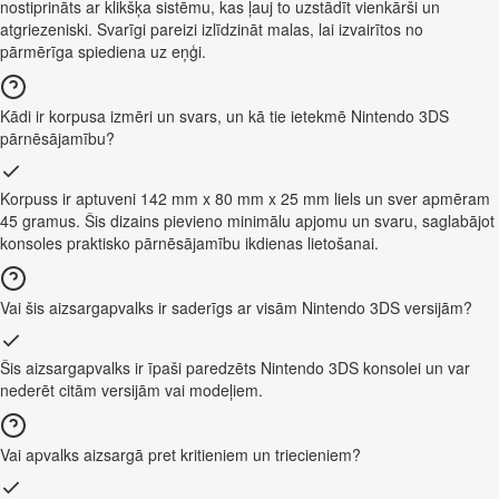
nostiprināts ar klikšķa sistēmu, kas ļauj to uzstādīt vienkārši un
atgriezeniski. Svarīgi pareizi izlīdzināt malas, lai izvairītos no
pārmērīga spiediena uz eņģi.
Kādi ir korpusa izmēri un svars, un kā tie ietekmē Nintendo 3DS
pārnēsājamību?
Korpuss ir aptuveni 142 mm x 80 mm x 25 mm liels un sver apmēram
45 gramus. Šis dizains pievieno minimālu apjomu un svaru, saglabājot
konsoles praktisko pārnēsājamību ikdienas lietošanai.
Vai šis aizsargapvalks ir saderīgs ar visām Nintendo 3DS versijām?
Šis aizsargapvalks ir īpaši paredzēts Nintendo 3DS konsolei un var
nederēt citām versijām vai modeļiem.
Vai apvalks aizsargā pret kritieniem un triecieniem?