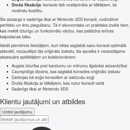
Droša fiksācija
: konsole tiek nostiprināta ar klikšķiem, lai
novērstu kustību.
Šis aizsargs ir saderīgs tikai ar Nintendo 3DS konsoli, nodrošinot
perfektu un ērtu piegulšanu. Tā ir ekonomiska un praktiska izvēle tiem,
kas meklē izturīgu un funkcionālu vāciņu, kas paildzina ierīces
kalpošanas laiku.
Ideāli piemērots lietotājiem, kuri vēlas saglabāt savu konsoli optimālā
stāvoklī, nezaudējot tās oriģinālo izskatu; šis apvalks ir neaizstājams
aksesuārs spēlētājiem un kolekcionāriem.
Augsta izturība pret karstumu un mitrumu ilgstošai aizsardzībai
Caurspīdīgs dizains, kas saglabā konsoles oriģinālo izskatu
Darbojas kā eņģe konsolēm ar salūzušu eņģi
Droša fiksācija ar klikšķiem, kas notur konsoli vietā
Saderīgs tikai ar Nintendo 3DS
Klientu jautājumi un atbildes
Uzdot jautājumu