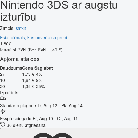
Nintendo 3DS ar augstu
izturību
Zīmols:
satkit
Esiet pirmais, kas novērtē šo preci
1
,
80
€
Ieskaitot PVN
(Bez PVN: 1,49 €)
Apjoma atlaides
Daudzums
Cena
Saglabāt
2+
1,73 €
-4%
10+
1,64 €
-9%
20+
1,35 €
-25%
Izpārdots
Standarta piegāde
Tr, Aug 12 - Pk, Aug 14
Eksprespiegāde
Pr, Aug 10 - Ot, Aug 11
30 dienu atgriešana