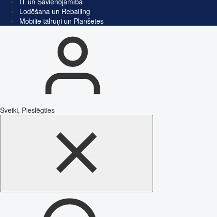
IT un Savienojamība
Lodēšana un Reballing
Mobilie tālruņi un Planšetes
Sveiki, Pieslēgties