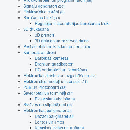
Mikrokontroleri un programmatori
(59)
Signālu ģeneratori
(20)
Elektroniskie ekrāni
(6)
Barošanas bloki
(39)
Regulējami laboratorijas barošanas bloki
3D drukāšana
3D printeri
3D detaļas un rezerves daļas
Pasīvie elektronikas komponenti
(40)
Kameras un droni
Darbības kameras
Droni un quadkopteri
RC helikopteri un lidmašīnas
Elektronikas kastes un uzglabāšana
(23)
Elektroniskie moduļi un sensori
(31)
PCB un Protoboard
(32)
Savienotāji un termināļi
(37)
Elektriskā kabeļošana
Skrūves un stiprinājumi
(10)
Elektronikas palīgmateriāli
Dažādi palīgmateriāli
Lentes un līmes
Ķīmiskās vielas un tīrīšana