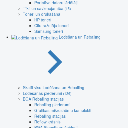
Portatīvo datoru lādētāji
Tīkli un savienojamība
(15)
Toneri un drukāšana
HP toneri
Citu ražotāju toneri
Samsung toneri
Lodēšana un Reballing
Skatīt visu Lodēšana un Reballing
Lodēšanas piederumi
(126)
BGA Reballing stacijas
Reballing piederumi
Grafikas mikroshēmu komplekti
Reballing stacijas
Reflow krāsnis
BGA Stencils un šabloni