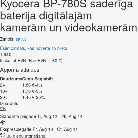
Kyocera BP-780S saderīga
baterija digitālajām
kamerām un videokamerām
Zīmols:
satkit
Esiet pirmais, kas novērtē šo preci
1
,
94
€
Ieskaitot PVN
(Bez PVN: 1,60 €)
Apjoma atlaides
Daudzums
Cena
Saglabāt
2+
1,86 €
-4%
10+
1,76 €
-9%
20+
1,45 €
-25%
Izpārdots
Standarta piegāde
Tr, Aug 12 - Pk, Aug 14
Eksprespiegāde
Pr, Aug 10 - Ot, Aug 11
30 dienu atgriešana