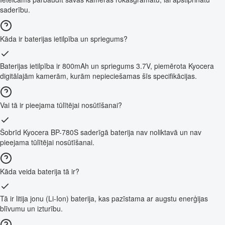
saderību.
Kāda ir baterijas ietilpība un spriegums?
Baterijas ietilpība ir 800mAh un spriegums 3.7V, piemērota Kyocera
digitālajām kamerām, kurām nepieciešamas šīs specifikācijas.
Vai tā ir pieejama tūlītējai nosūtīšanai?
Šobrīd Kyocera BP-780S saderīgā baterija nav noliktavā un nav
pieejama tūlītējai nosūtīšanai.
Kāda veida baterija tā ir?
Tā ir litija jonu (Li-Ion) baterija, kas pazīstama ar augstu enerģijas
blīvumu un izturību.