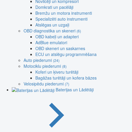
Novilcēji un kompresori
Domkrati un pacēlāji
Bremžu un motora instrumenti
Specializēti auto instrumenti
Atslēgas un uzgaļi
OBD diagnostika un skeneri
(6)
OBD kabeļi un adapteri
AdBlue emulatori
OBD skeneri un saskarnes
ECU un atslēgu programmēšana
Auto piederumi
(24)
Motociklu piederumi
(8)
Koferi un ķiveru turētāji
Bagāžas turētāji un kofera bāzes
Velosipēdu piederumi
(7)
Baterijas un Lādētāji