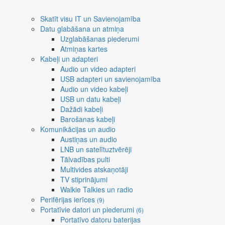
Skatīt visu IT un Savienojamība
Datu glabāšana un atmiņa
Uzglabāšanas piederumi
Atmiņas kartes
Kabeļi un adapteri
Audio un video adapteri
USB adapteri un savienojamība
Audio un video kabeļi
USB un datu kabeļi
Dažādi kabeļi
Barošanas kabeļi
Komunikācijas un audio
Austiņas un audio
LNB un satelītuztvērēji
Tālvadības pulti
Multivides atskaņotāji
TV stiprinājumi
Walkie Talkies un radio
Perifērijas ierīces
(9)
Portatīvie datori un piederumi
(6)
Portatīvo datoru baterijas