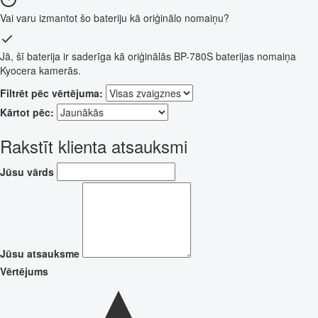
Vai varu izmantot šo bateriju kā oriģinālo nomaiņu?
Jā, šī baterija ir saderīga kā oriģinālās BP-780S baterijas nomaiņa
Kyocera kamerās.
Filtrēt pēc vērtējuma:
Kārtot pēc:
Rakstīt klienta atsauksmi
Jūsu vārds
Jūsu atsauksme
Vērtējums