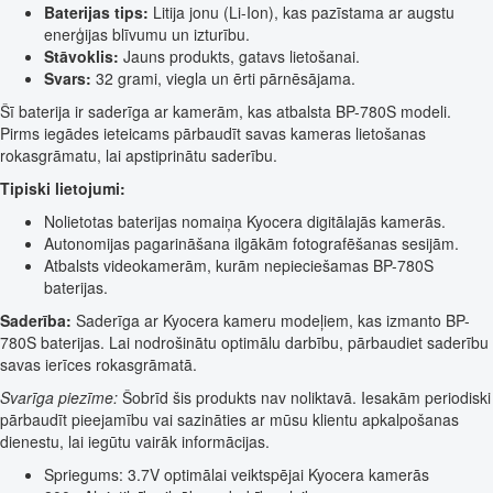
Baterijas tips:
Litija jonu (Li-Ion), kas pazīstama ar augstu
enerģijas blīvumu un izturību.
Stāvoklis:
Jauns produkts, gatavs lietošanai.
Svars:
32 grami, viegla un ērti pārnēsājama.
Šī baterija ir saderīga ar kamerām, kas atbalsta BP-780S modeli.
Pirms iegādes ieteicams pārbaudīt savas kameras lietošanas
rokasgrāmatu, lai apstiprinātu saderību.
Tipiski lietojumi:
Nolietotas baterijas nomaiņa Kyocera digitālajās kamerās.
Autonomijas pagarināšana ilgākām fotografēšanas sesijām.
Atbalsts videokamerām, kurām nepieciešamas BP-780S
baterijas.
Saderība:
Saderīga ar Kyocera kameru modeļiem, kas izmanto BP-
780S baterijas. Lai nodrošinātu optimālu darbību, pārbaudiet saderību
savas ierīces rokasgrāmatā.
Svarīga piezīme:
Šobrīd šis produkts nav noliktavā. Iesakām periodiski
pārbaudīt pieejamību vai sazināties ar mūsu klientu apkalpošanas
dienestu, lai iegūtu vairāk informācijas.
Spriegums: 3.7V optimālai veiktspējai Kyocera kamerās