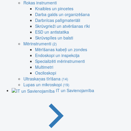
Rokas instrumenti
Knaibles un pincetes
Darba galds un organizēšana
Darbnīcas palīgmateriāli
Skrūvgrieži un atvēršanas rīki
ESD un antistatika
Skrūvspīles un balsti
Mērinstrumenti
(2)
Mērīšanas kabeļi un zondes
Endoskopi un inspekcija
Specializēti mērinstrumenti
Multimetri
Osciloskopi
Ultraskaņas tīrīšana
(14)
Lupas un mikroskopi
(19)
IT un Savienojamība