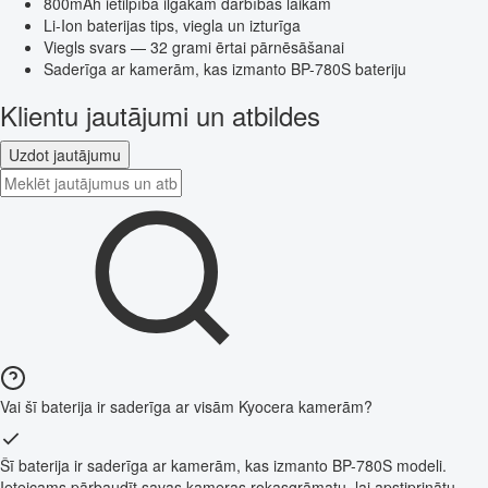
800mAh ietilpība ilgākam darbības laikam
Li-Ion baterijas tips, viegla un izturīga
Viegls svars — 32 grami ērtai pārnēsāšanai
Saderīga ar kamerām, kas izmanto BP-780S bateriju
Klientu jautājumi un atbildes
Uzdot jautājumu
Vai šī baterija ir saderīga ar visām Kyocera kamerām?
Šī baterija ir saderīga ar kamerām, kas izmanto BP-780S modeli.
Ieteicams pārbaudīt savas kameras rokasgrāmatu, lai apstiprinātu