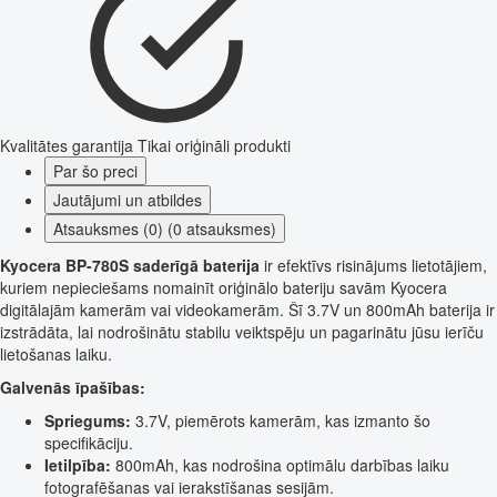
Kvalitātes garantija
Tikai oriģināli produkti
Par šo preci
Jautājumi un atbildes
Atsauksmes (0) (0 atsauksmes)
Kyocera BP-780S saderīgā baterija
ir efektīvs risinājums lietotājiem,
kuriem nepieciešams nomainīt oriģinālo bateriju savām Kyocera
digitālajām kamerām vai videokamerām. Šī 3.7V un 800mAh baterija ir
izstrādāta, lai nodrošinātu stabilu veiktspēju un pagarinātu jūsu ierīču
lietošanas laiku.
Galvenās īpašības:
Spriegums:
3.7V, piemērots kamerām, kas izmanto šo
specifikāciju.
Ietilpība:
800mAh, kas nodrošina optimālu darbības laiku
fotografēšanas vai ierakstīšanas sesijām.