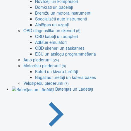
Novilcēji un kompresori
Domkrati un pacēlāji
Bremžu un motora instrumenti
Specializēti auto instrumenti
Atslēgas un uzgaļi
OBD diagnostika un skeneri
(6)
OBD kabeļi un adapteri
AdBlue emulatori
OBD skeneri un saskarnes
ECU un atslēgu programmēšana
Auto piederumi
(24)
Motociklu piederumi
(8)
Koferi un ķiveru turētāji
Bagāžas turētāji un kofera bāzes
Velosipēdu piederumi
(7)
Baterijas un Lādētāji