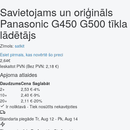
Savietojams un oriģināls
Panasonic G450 G500 tīkla
lādētājs
Zīmols:
satkit
Esiet pirmais, kas novērtē šo preci
2
,
64
€
Ieskaitot PVN
(Bez PVN: 2,18 €)
Apjoma atlaides
Daudzums
Cena
Saglabāt
2+
2,53 €
-4%
10+
2,40 €
-9%
20+
2,11 €
-20%
Ir noliktavā - Tiek nosūtīts nekavējoties
Standarta piegāde
Tr, Aug 12 - Pk, Aug 14