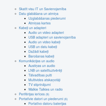
Skatīt visu IT un Savienojamība
Datu glabāšana un atmiņa
Uzglabāšanas piederumi
Atmiņas kartes
Kabeļi un adapteri
Audio un video adapteri
USB adapteri un savienojamība
Audio un video kabeļi
USB un datu kabeļi
Dažādi kabeļi
Barošanas kabeļi
Komunikācijas un audio
Austiņas un audio
LNB un satelītuztvērēji
Tālvadības pulti
Multivides atskaņotāji
TV stiprinājumi
Walkie Talkies un radio
Perifērijas ierīces
(9)
Portatīvie datori un piederumi
(6)
Portatīvo datoru baterijas