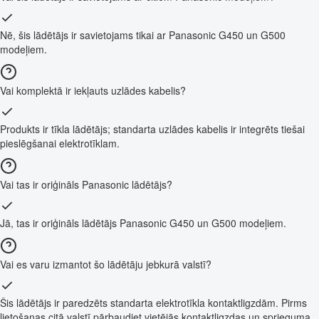
Nē, šis lādētājs ir savietojams tikai ar Panasonic G450 un G500
modeļiem.
Vai komplektā ir iekļauts uzlādes kabelis?
Produkts ir tīkla lādētājs; standarta uzlādes kabelis ir integrēts tiešai
pieslēgšanai elektrotīklam.
Vai tas ir oriģināls Panasonic lādētājs?
Jā, tas ir oriģināls lādētājs Panasonic G450 un G500 modeļiem.
Vai es varu izmantot šo lādētāju jebkurā valstī?
Šis lādētājs ir paredzēts standarta elektrotīkla kontaktligzdām. Pirms
lietošanas citā valstī pārbaudiet vietējās kontaktligzdas un sprieguma