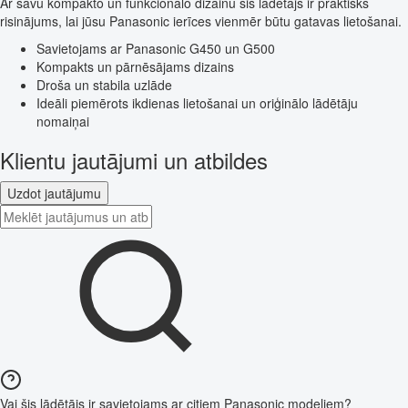
Ar savu kompakto un funkcionālo dizainu šis lādētājs ir praktisks
risinājums, lai jūsu Panasonic ierīces vienmēr būtu gatavas lietošanai.
Savietojams ar Panasonic G450 un G500
Kompakts un pārnēsājams dizains
Droša un stabila uzlāde
Ideāli piemērots ikdienas lietošanai un oriģinālo lādētāju
nomaiņai
Klientu jautājumi un atbildes
Uzdot jautājumu
Vai šis lādētājs ir savietojams ar citiem Panasonic modeļiem?