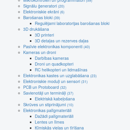
Mikrokontroleri un programmatori
(59)
Signālu ģeneratori
(20)
Elektroniskie ekrāni
(6)
Barošanas bloki
(39)
Regulējami laboratorijas barošanas bloki
3D drukāšana
3D printeri
3D detaļas un rezerves daļas
Pasīvie elektronikas komponenti
(40)
Kameras un droni
Darbības kameras
Droni un quadkopteri
RC helikopteri un lidmašīnas
Elektronikas kastes un uzglabāšana
(23)
Elektroniskie moduļi un sensori
(31)
PCB un Protoboard
(32)
Savienotāji un termināļi
(37)
Elektriskā kabeļošana
Skrūves un stiprinājumi
(10)
Elektronikas palīgmateriāli
Dažādi palīgmateriāli
Lentes un līmes
Ķīmiskās vielas un tīrīšana