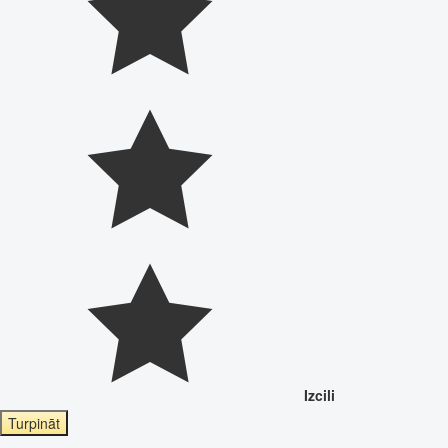
Izcili
Turpināt