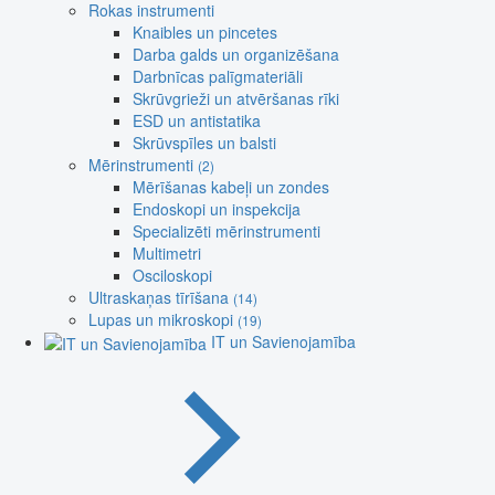
Rokas instrumenti
Knaibles un pincetes
Darba galds un organizēšana
Darbnīcas palīgmateriāli
Skrūvgrieži un atvēršanas rīki
ESD un antistatika
Skrūvspīles un balsti
Mērinstrumenti
(2)
Mērīšanas kabeļi un zondes
Endoskopi un inspekcija
Specializēti mērinstrumenti
Multimetri
Osciloskopi
Ultraskaņas tīrīšana
(14)
Lupas un mikroskopi
(19)
IT un Savienojamība