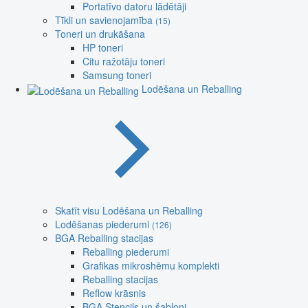
Portatīvo datoru lādētāji
Tīkli un savienojamība
(15)
Toneri un drukāšana
HP toneri
Citu ražotāju toneri
Samsung toneri
Lodēšana un Reballing
Skatīt visu Lodēšana un Reballing
Lodēšanas piederumi
(126)
BGA Reballing stacijas
Reballing piederumi
Grafikas mikroshēmu komplekti
Reballing stacijas
Reflow krāsnis
BGA Stencils un šabloni