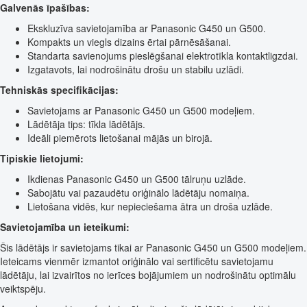
Galvenās īpašības:
Ekskluzīva savietojamība ar Panasonic G450 un G500.
Kompakts un viegls dizains ērtai pārnēsāšanai.
Standarta savienojums pieslēgšanai elektrotīkla kontaktligzdai.
Izgatavots, lai nodrošinātu drošu un stabilu uzlādi.
Tehniskās specifikācijas:
Savietojams ar Panasonic G450 un G500 modeļiem.
Lādētāja tips: tīkla lādētājs.
Ideāli piemērots lietošanai mājās un birojā.
Tipiskie lietojumi:
Ikdienas Panasonic G450 un G500 tālruņu uzlāde.
Sabojātu vai pazaudētu oriģinālo lādētāju nomaiņa.
Lietošana vidēs, kur nepieciešama ātra un droša uzlāde.
Savietojamība un ieteikumi:
Šis lādētājs ir savietojams tikai ar Panasonic G450 un G500 modeļiem.
Ieteicams vienmēr izmantot oriģinālo vai sertificētu savietojamu
lādētāju, lai izvairītos no ierīces bojājumiem un nodrošinātu optimālu
veiktspēju.