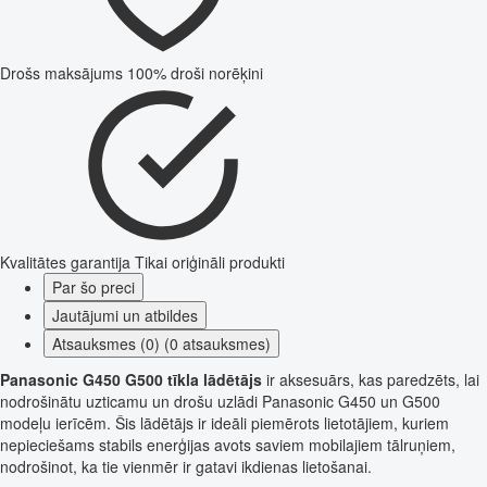
Drošs maksājums
100% droši norēķini
Kvalitātes garantija
Tikai oriģināli produkti
Par šo preci
Jautājumi un atbildes
Atsauksmes (0) (0 atsauksmes)
Panasonic G450 G500 tīkla lādētājs
ir aksesuārs, kas paredzēts, lai
nodrošinātu uzticamu un drošu uzlādi Panasonic G450 un G500
modeļu ierīcēm. Šis lādētājs ir ideāli piemērots lietotājiem, kuriem
nepieciešams stabils enerģijas avots saviem mobilajiem tālruņiem,
nodrošinot, ka tie vienmēr ir gatavi ikdienas lietošanai.