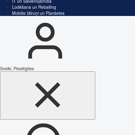
IT un Savienojamība
Lodēšana un Reballing
Mobilie tālruņi un Planšetes
Sveiki, Pieslēgties