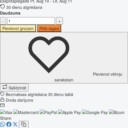
Eksprespiegāde
Pr, Aug 10 - Ot, Aug 11
30 dienu atgriešana
Daudzums
-
+
Pievienot grozam
Pirkt tagad
Pievienot vēlmju
sarakstam
Salīdzināt
Bezmaksas atgriešana 30 dienu laikā
Drošs darījums
Share: