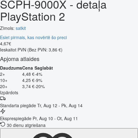
SCPH-9000X - detaļa
PlayStation 2
Zīmols:
satkit
Esiet pirmais, kas novērtē šo preci
4
,
67
€
Ieskaitot PVN
(Bez PVN: 3,86 €)
Apjoma atlaides
Daudzums
Cena
Saglabāt
2+
4,48 €
-4%
10+
4,25 €
-9%
20+
3,74 €
-20%
Izpārdots
Standarta piegāde
Tr, Aug 12 - Pk, Aug 14
Eksprespiegāde
Pr, Aug 10 - Ot, Aug 11
30 dienu atgriešana