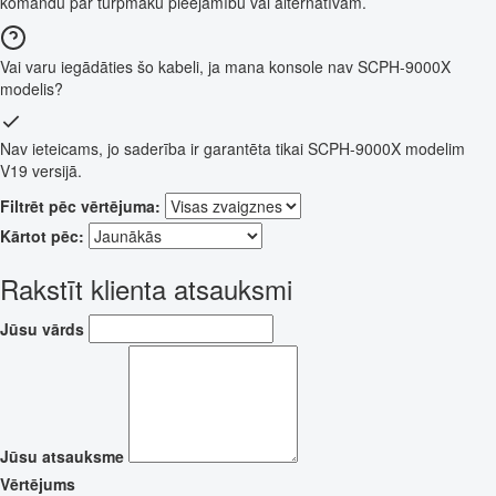
komandu par turpmāku pieejamību vai alternatīvām.
Vai varu iegādāties šo kabeli, ja mana konsole nav SCPH-9000X
modelis?
Nav ieteicams, jo saderība ir garantēta tikai SCPH-9000X modelim
V19 versijā.
Filtrēt pēc vērtējuma:
Kārtot pēc:
Rakstīt klienta atsauksmi
Jūsu vārds
Jūsu atsauksme
Vērtējums