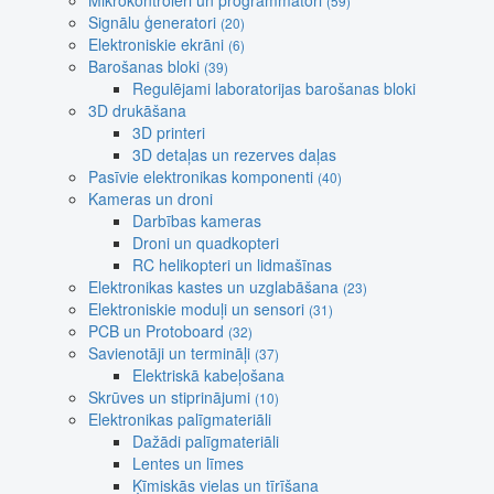
Mikrokontroleri un programmatori
(59)
Signālu ģeneratori
(20)
Elektroniskie ekrāni
(6)
Barošanas bloki
(39)
Regulējami laboratorijas barošanas bloki
3D drukāšana
3D printeri
3D detaļas un rezerves daļas
Pasīvie elektronikas komponenti
(40)
Kameras un droni
Darbības kameras
Droni un quadkopteri
RC helikopteri un lidmašīnas
Elektronikas kastes un uzglabāšana
(23)
Elektroniskie moduļi un sensori
(31)
PCB un Protoboard
(32)
Savienotāji un termināļi
(37)
Elektriskā kabeļošana
Skrūves un stiprinājumi
(10)
Elektronikas palīgmateriāli
Dažādi palīgmateriāli
Lentes un līmes
Ķīmiskās vielas un tīrīšana