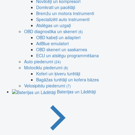
Novilcēji un kompresori
Domkrati un pacēlāji
Bremžu un motora instrumenti
Specializēti auto instrumenti
Atslēgas un uzgaļi
OBD diagnostika un skeneri
(6)
OBD kabeļi un adapteri
AdBlue emulatori
OBD skeneri un saskarnes
ECU un atslēgu programmēšana
Auto piederumi
(24)
Motociklu piederumi
(8)
Koferi un ķiveru turētāji
Bagāžas turētāji un kofera bāzes
Velosipēdu piederumi
(7)
Baterijas un Lādētāji