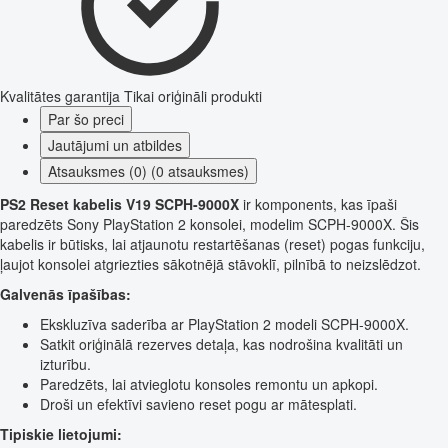
Kvalitātes garantija
Tikai oriģināli produkti
Par šo preci
Jautājumi un atbildes
Atsauksmes (0) (0 atsauksmes)
PS2 Reset kabelis V19 SCPH-9000X
ir komponents, kas īpaši
paredzēts Sony PlayStation 2 konsolei, modelim SCPH-9000X. Šis
kabelis ir būtisks, lai atjaunotu restartēšanas (reset) pogas funkciju,
ļaujot konsolei atgriezties sākotnējā stāvoklī, pilnībā to neizslēdzot.
Galvenās īpašības:
Ekskluzīva saderība ar PlayStation 2 modeli SCPH-9000X.
Satkit oriģinālā rezerves detaļa, kas nodrošina kvalitāti un
izturību.
Paredzēts, lai atvieglotu konsoles remontu un apkopi.
Droši un efektīvi savieno reset pogu ar mātesplati.
Tipiskie lietojumi: