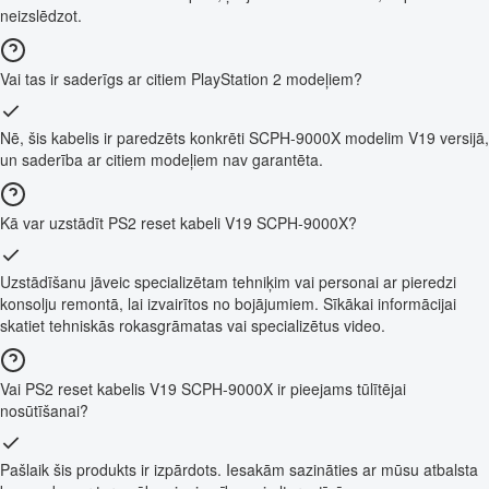
neizslēdzot.
Vai tas ir saderīgs ar citiem PlayStation 2 modeļiem?
Nē, šis kabelis ir paredzēts konkrēti SCPH-9000X modelim V19 versijā,
un saderība ar citiem modeļiem nav garantēta.
Kā var uzstādīt PS2 reset kabeli V19 SCPH-9000X?
Uzstādīšanu jāveic specializētam tehniķim vai personai ar pieredzi
konsolju remontā, lai izvairītos no bojājumiem. Sīkākai informācijai
skatiet tehniskās rokasgrāmatas vai specializētus video.
Vai PS2 reset kabelis V19 SCPH-9000X ir pieejams tūlītējai
nosūtīšanai?
Pašlaik šis produkts ir izpārdots. Iesakām sazināties ar mūsu atbalsta