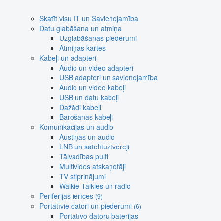
Skatīt visu IT un Savienojamība
Datu glabāšana un atmiņa
Uzglabāšanas piederumi
Atmiņas kartes
Kabeļi un adapteri
Audio un video adapteri
USB adapteri un savienojamība
Audio un video kabeļi
USB un datu kabeļi
Dažādi kabeļi
Barošanas kabeļi
Komunikācijas un audio
Austiņas un audio
LNB un satelītuztvērēji
Tālvadības pulti
Multivides atskaņotāji
TV stiprinājumi
Walkie Talkies un radio
Perifērijas ierīces
(9)
Portatīvie datori un piederumi
(6)
Portatīvo datoru baterijas