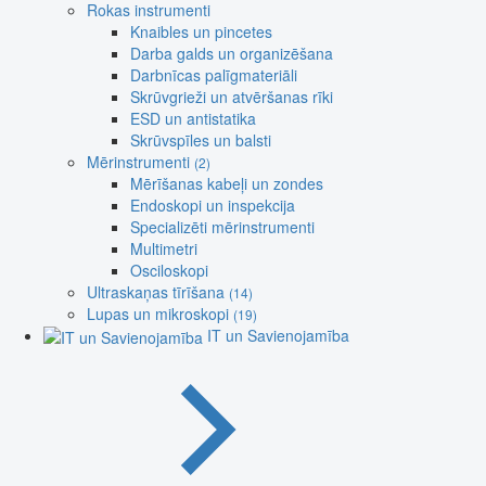
Rokas instrumenti
Knaibles un pincetes
Darba galds un organizēšana
Darbnīcas palīgmateriāli
Skrūvgrieži un atvēršanas rīki
ESD un antistatika
Skrūvspīles un balsti
Mērinstrumenti
(2)
Mērīšanas kabeļi un zondes
Endoskopi un inspekcija
Specializēti mērinstrumenti
Multimetri
Osciloskopi
Ultraskaņas tīrīšana
(14)
Lupas un mikroskopi
(19)
IT un Savienojamība