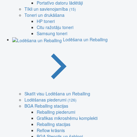
Portatīvo datoru lādētāji
Tīkli un savienojamība
(15)
Toneri un drukāšana
HP toneri
Citu ražotāju toneri
Samsung toneri
Lodēšana un Reballing
Skatīt visu Lodēšana un Reballing
Lodēšanas piederumi
(126)
BGA Reballing stacijas
Reballing piederumi
Grafikas mikroshēmu komplekti
Reballing stacijas
Reflow krāsnis
BGA Stencils un šabloni