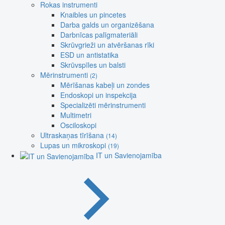
Rokas instrumenti
Knaibles un pincetes
Darba galds un organizēšana
Darbnīcas palīgmateriāli
Skrūvgrieži un atvēršanas rīki
ESD un antistatika
Skrūvspīles un balsti
Mērinstrumenti
(2)
Mērīšanas kabeļi un zondes
Endoskopi un inspekcija
Specializēti mērinstrumenti
Multimetri
Osciloskopi
Ultraskaņas tīrīšana
(14)
Lupas un mikroskopi
(19)
IT un Savienojamība