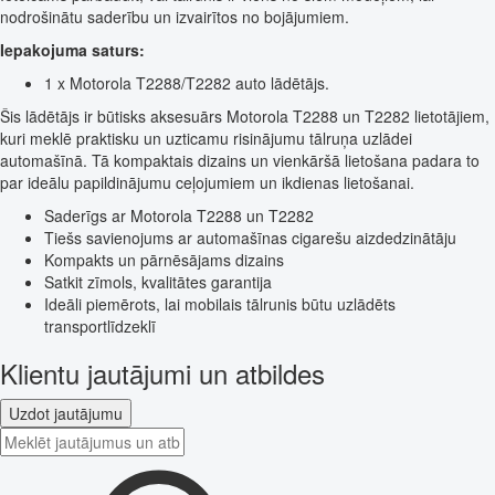
nodrošinātu saderību un izvairītos no bojājumiem.
Iepakojuma saturs:
1 x Motorola T2288/T2282 auto lādētājs.
Šis lādētājs ir būtisks aksesuārs Motorola T2288 un T2282 lietotājiem,
kuri meklē praktisku un uzticamu risinājumu tālruņa uzlādei
automašīnā. Tā kompaktais dizains un vienkāršā lietošana padara to
par ideālu papildinājumu ceļojumiem un ikdienas lietošanai.
Saderīgs ar Motorola T2288 un T2282
Tiešs savienojums ar automašīnas cigarešu aizdedzinātāju
Kompakts un pārnēsājams dizains
Satkit zīmols, kvalitātes garantija
Ideāli piemērots, lai mobilais tālrunis būtu uzlādēts
transportlīdzeklī
Klientu jautājumi un atbildes
Uzdot jautājumu