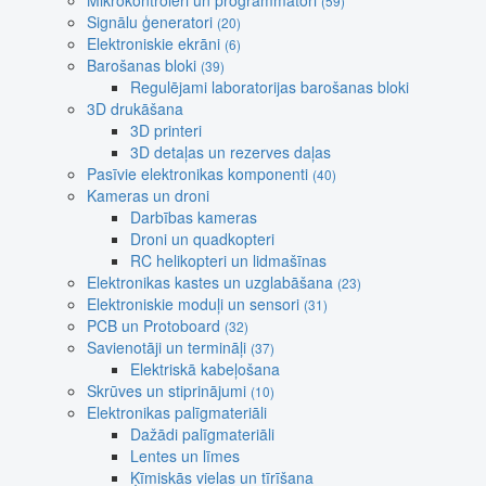
Mikrokontroleri un programmatori
(59)
Signālu ģeneratori
(20)
Elektroniskie ekrāni
(6)
Barošanas bloki
(39)
Regulējami laboratorijas barošanas bloki
3D drukāšana
3D printeri
3D detaļas un rezerves daļas
Pasīvie elektronikas komponenti
(40)
Kameras un droni
Darbības kameras
Droni un quadkopteri
RC helikopteri un lidmašīnas
Elektronikas kastes un uzglabāšana
(23)
Elektroniskie moduļi un sensori
(31)
PCB un Protoboard
(32)
Savienotāji un termināļi
(37)
Elektriskā kabeļošana
Skrūves un stiprinājumi
(10)
Elektronikas palīgmateriāli
Dažādi palīgmateriāli
Lentes un līmes
Ķīmiskās vielas un tīrīšana