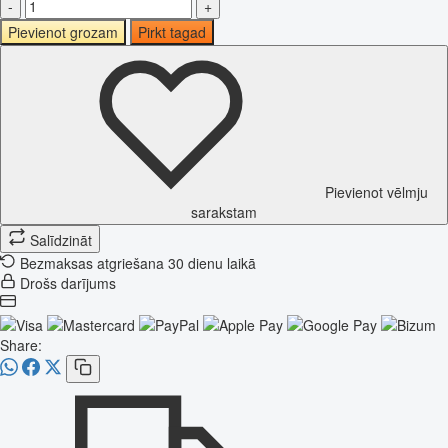
-
+
Pievienot grozam
Pirkt tagad
Pievienot vēlmju
sarakstam
Salīdzināt
Bezmaksas atgriešana 30 dienu laikā
Drošs darījums
Share: