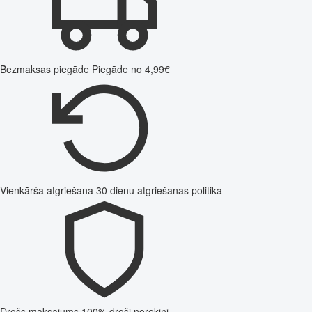
Bezmaksas piegāde
Piegāde no 4,99€
Vienkārša atgriešana
30 dienu atgriešanas politika
Drošs maksājums
100% droši norēķini