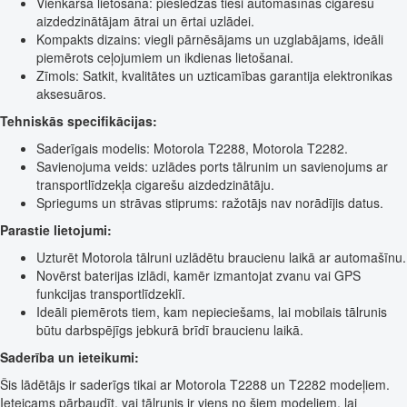
Vienkārša lietošana: pieslēdzas tieši automašīnas cigarešu
aizdedzinātājam ātrai un ērtai uzlādei.
Kompakts dizains: viegli pārnēsājams un uzglabājams, ideāli
piemērots ceļojumiem un ikdienas lietošanai.
Zīmols: Satkit, kvalitātes un uzticamības garantija elektronikas
aksesuāros.
Tehniskās specifikācijas:
Saderīgais modelis: Motorola T2288, Motorola T2282.
Savienojuma veids: uzlādes ports tālrunim un savienojums ar
transportlīdzekļa cigarešu aizdedzinātāju.
Spriegums un strāvas stiprums: ražotājs nav norādījis datus.
Parastie lietojumi:
Uzturēt Motorola tālruni uzlādētu braucienu laikā ar automašīnu.
Novērst baterijas izlādi, kamēr izmantojat zvanu vai GPS
funkcijas transportlīdzeklī.
Ideāli piemērots tiem, kam nepieciešams, lai mobilais tālrunis
būtu darbspējīgs jebkurā brīdī braucienu laikā.
Saderība un ieteikumi:
Šis lādētājs ir saderīgs tikai ar Motorola T2288 un T2282 modeļiem.
Ieteicams pārbaudīt, vai tālrunis ir viens no šiem modeļiem, lai