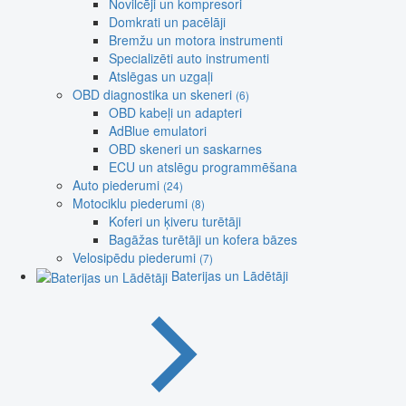
Novilcēji un kompresori
Domkrati un pacēlāji
Bremžu un motora instrumenti
Specializēti auto instrumenti
Atslēgas un uzgaļi
OBD diagnostika un skeneri
(6)
OBD kabeļi un adapteri
AdBlue emulatori
OBD skeneri un saskarnes
ECU un atslēgu programmēšana
Auto piederumi
(24)
Motociklu piederumi
(8)
Koferi un ķiveru turētāji
Bagāžas turētāji un kofera bāzes
Velosipēdu piederumi
(7)
Baterijas un Lādētāji