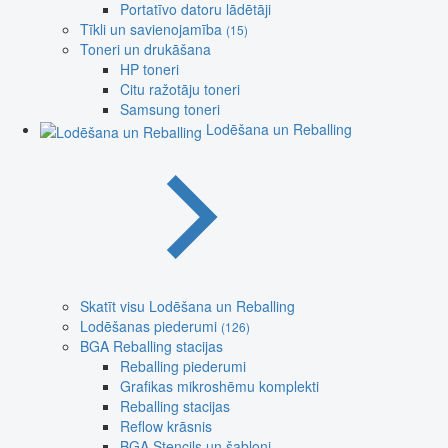
Portatīvo datoru lādētāji
Tīkli un savienojamība
(15)
Toneri un drukāšana
HP toneri
Citu ražotāju toneri
Samsung toneri
Lodēšana un Reballing
Skatīt visu Lodēšana un Reballing
Lodēšanas piederumi
(126)
BGA Reballing stacijas
Reballing piederumi
Grafikas mikroshēmu komplekti
Reballing stacijas
Reflow krāsnis
BGA Stencils un šabloni