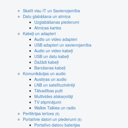
Skatīt visu IT un Savienojamība
Datu glabāšana un atmiņa
Uzglabāšanas piederumi
Atmiņas kartes
Kabeļi un adapteri
Audio un video adapteri
USB adapteri un savienojamība
Audio un video kabeļi
USB un datu kabeļi
Dažādi kabeļi
Barošanas kabeļi
Komunikācijas un audio
Austiņas un audio
LNB un satelītuztvērēji
Tālvadības pulti
Multivides atskaņotāji
TV stiprinājumi
Walkie Talkies un radio
Perifērijas ierīces
(9)
Portatīvie datori un piederumi
(6)
Portatīvo datoru baterijas