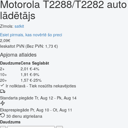
Motorola T2288/T2282 auto
lādētājs
Zīmols:
satkit
Esiet pirmais, kas novērtē šo preci
2
,
09
€
Ieskaitot PVN
(Bez PVN: 1,73 €)
Apjoma atlaides
Daudzums
Cena
Saglabāt
2+
2,01 €
-4%
10+
1,91 €
-9%
20+
1,57 €
-25%
Ir noliktavā - Tiek nosūtīts nekavējoties
Standarta piegāde
Tr, Aug 12 - Pk, Aug 14
Eksprespiegāde
Pr, Aug 10 - Ot, Aug 11
30 dienu atgriešana
Daudzums