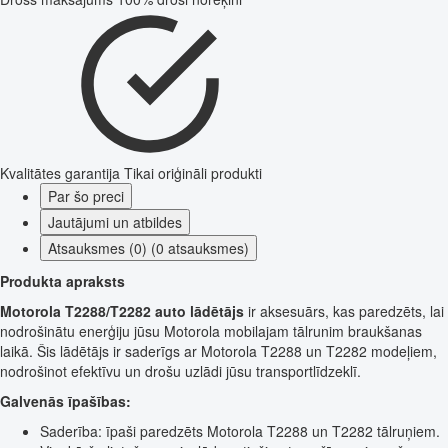
Kvalitātes garantija
Tikai oriģināli produkti
Par šo preci
Jautājumi un atbildes
Atsauksmes (0) (0 atsauksmes)
Produkta apraksts
Motorola T2288/T2282 auto lādētājs
ir aksesuārs, kas paredzēts, lai
nodrošinātu enerģiju jūsu Motorola mobilajam tālrunim braukšanas
laikā. Šis lādētājs ir saderīgs ar Motorola T2288 un T2282 modeļiem,
nodrošinot efektīvu un drošu uzlādi jūsu transportlīdzeklī.
Galvenās īpašības:
Saderība: īpaši paredzēts Motorola T2288 un T2282 tālruņiem.