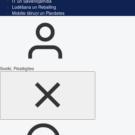
IT un Savienojamība
Lodēšana un Reballing
Mobilie tālruņi un Planšetes
Sveiki, Pieslēgties